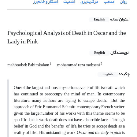
روان
مذهب
مرگ‌پذیری
اشمیت
اسکار و خانم رز
عنوان مقاله
English
Psychological Analysis of Death in Oscar and the
Lady in Pink
نویسندگان
English
1
2
mahboobeh Fahimkalam
mohammad reza mohseni
چکیده
English
One of the largest and most mysterious events of life is death, which
has continued to preoccupy the mind of man. In cotemporary
literature, many authors are trying to escape death. But the
approach of Eric Emmanuel Schmitt, contemporary French writer,
given the large number of his works with this theme, seems to be
specific. In his work, death does not have a horrible face. Through
belief in God and the benefts of life, he tries to accept death as a
reality of life. His outstanding work
Oscar and the lady in pink
is