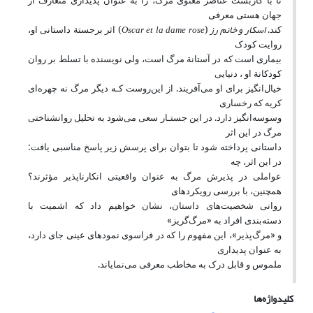
تا با کاربست عناصر معنوی مرگ، را به عنوان پدیداری متعارف از
جهان هستی معرفی
اسکار و خانم رز
کند.
(
)
اثر برجستة داستانی او،
Oscar et la dame rose
روایت کودک
بیماری است که در آستانة مرگ است، ولی نویسنده با تسلط بر روان
کودکانة او ، دنیایی
خیال‌انگیز برای او می‌آفریند. از این‌روست کـه دیگر مرگ نه چهره‌ای
کریه که رخساری
وسوسه‌انگیز دارد. در این جستـار سعی می‌شود به تحلیل روانشناختی
مرگ در این اثر
داستانی پرداخته شود تا بتوان برای پرسش زیر پاسخ مناسبی یافت:
در این اثر، چه
عواملی در پذیرش مرگ به عنوان واقعیتی انکارناپذیر مؤثرند؟
همچنین، با بررسی رویکردهای
روانی شخصیت‌های داستان، نشان خواهیم داد که اشمیت با
دسته‌بندی افراد به «مرگ‌گریز»
و «مرگ‌پذیر»، این مفهوم را که در فراسوی نمودهای عینی جای دارد،
به عنوان پدیداری
ملموس و قابل درک به مخاطب معرفی می‌نمایاند.
کلیدواژه‌ها