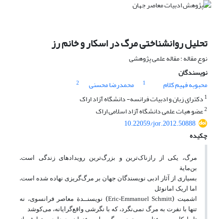
تحلیل روانشناختی مرگ در اسکار و خانم رز
نوع مقاله : مقاله علمی پژوهشی
نویسندگان
2
1
محبوبه فهیم کلام
محمدرضا محسنی
1
دکترای زبان و ادبیات فرانسه- دانشگاه آزاد اراک
2
عضو هیات علمی دانشگاه آزاد اسلامی اراک
10.22059/jor.2012.50888
چکیده
مرگ، یکی از رازناک
ترین و بزرگ‌ترین رویدادهای زندگی است.
بن‌مایة
بسیاری از آثار ادبی نویسندگان جهان بر مرگ‌گریزی نهاده شده است.
اما اریک امانوئل
اشمیت (
)
نویسنــدة معاصر فرانسوی، نه
Eric-Emmanuel Schmitt
تنها با نفرت به مرگ نمی
نگرد، که با نگرشی واقع‌گرایانه، می‌کوشد