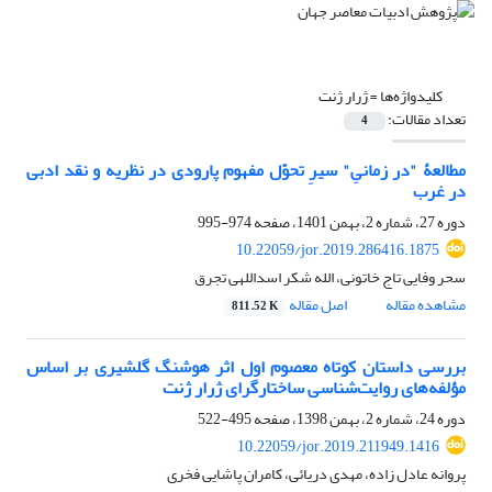
کلیدواژه‌ها =
ژرار ژنت
تعداد مقالات:
4
مطالعۀ "در زمانیِ" سیرِ تحوّل مفهوم پارودی در نظریه و نقد ادبی
در غرب
دوره 27، شماره 2، بهمن 1401، صفحه
974-995
10.22059/jor.2019.286416.1875
سحر وفایی تاج خاتونی، الله شکر اسداللهی تجرق
مشاهده مقاله
اصل مقاله
811.52 K
بررسی داستان کوتاه معصوم اول اثر هوشنگ گلشیری بر اساس
مؤلفه‌های روایت‌شناسی ساختارگرای ژرار ژنت
دوره 24، شماره 2، بهمن 1398، صفحه
495-522
10.22059/jor.2019.211949.1416
پروانه عادل زاده، مهدی دریائی، کامران پاشایی فخری