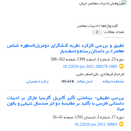
کلیدواژه‌ها =
ادبیات معاصر
تعداد مقالات:
2
تطبیق و بررسی کارکرد نظریه کنشگرای دومزیل(اسطوره شناس
معاصر)، بر داستان رستم و اسفندیار
دوره 25، شماره 2، اسفند 1399، صفحه
562-588
10.22059/jor.2021.288378.1889
فرحناز فرهادی، علی اصغر حلبی
مشاهده مقاله
اصل مقاله
چکیده تفصیلی
305.64 K
بررسی تطبیقی- بینامتنی تأثیر گابریل گارسیا مارکز بر ادبیات
داستانی فارسی با تأکید بر مقایسة دو اثر صدسال تنهایی و بالون
مهتا
دوره 17، شماره 2، تابستان 1391، صفحه
41-56
10.22059/jor.2012.50883