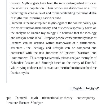
history. Mythologists have been the most distinguished critics in
the scientists’ population: Their works are distinctive of all for
detecting the core value of and for understanding the raison d'être
of myths, thus inspiring a nation or tribe.
Dumézil is the most reputed mythologist of the contemporary age
for his trifunctionalism theory, and his works especially focus on
the analysis of Iranian mythology. He believed that the ideology
and lifestyle of the Indo-European people, consequentially those of
Iranians, can be defined within framework of a trifunctional
structure ; the ideology and lifestyle can be compared and
contrasted with the trio functions of `priests,’ `warriors,’ and
`commoners’ . This comparative study tries to analyze the myths of
Esfandiar, Rostam and Simorgh based on the theory of Dumézil,
while trying to detect and substantiate the trio functions in the three
Iranian myths.
کلیدواژه‌ها
English
epic
Dumézil
myth
trifunctionalism theory
contemporary
literature. Rostam. Sfandyar