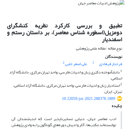
تطبیق و بررسی کارکرد نظریه کنشگرای
دومزیل(اسطوره شناس معاصر)، بر داستان رستم و
اسفندیار
نوع مقاله : مقاله علمی پژوهشی
نویسندگان
2
1
فرحناز فرهادی
علی اصغر حلبی
1
دانشآموخته دکتری زبان و ادبیات فارسی، واحد تهران مرکزی، دانشگاه آزاد
اسلامی،
2
استادیار زبان و ادبیات فارسی، واحد تهران مرکزی، دانشگاه آزاد اسلامی،
تهران. ایران.
10.22059/jor.2021.288378.1889
چکیده
ادب معاصر جهان، دنیایی تسخیرناپذیر است که اندیشمندان آن
توانسته‌اند مکتب‌ها، آثار و ادیبان دوره‌های گوناگون را به وادی پژوهش