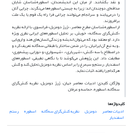
و نقد بکشانند. از میان این اندیشمندان، اسطوره‌شناسان شایان
مداقه‌ای دوچندان اند؛ زیرا به چیستی اسطوره‌ها می‌نگرند، چرایی آنان
را درمی‌یابند و سرانجام می‌توانند چراغی فرا راه یک قوم یا یک ملت
برافروزند.
از اسطوره‌شناسان مطرح معاصر، «ژرژ دومزیل» فرانسوی، با ارائه نظریه
«کنش‌گرای سه‌گانه» خویش، بر تحلیل اسطوره‌های ایرانی نظری ویژه
دارد. او معتقد بود که می‌توان اندیشه و زندگی انسان‌های هند و اروپایی
ـ و به تبع آن ایرانیان ـ را در ضمن ساختار یا طبقاتی سه‌گانه تعریف کرد و
در اصطلاح با سه «کنش»ِ «شهریاری»، «شهسواری» و «نوزایی ـ پیشه‌وری»
مطابقت داد. این پژوهش می‌کوشد تا با نگاهی تطبیقی، اسطوره‌های
اسفندیار، رستم و سیمرغ را بر اساس نظریه دومزیل تحلیل کند و کنش
هرکدام را یافته، اثبات نماید.
واژگان کلیدی: ادبیات معاصر جهان، ژرژ دومزیل، نظریه کنش‌گرای
سه‌گانه، اسطوره، حماسه و عرفان
کلیدواژه‌ها
ادبیات معاصر
دومزیل
نظریه کنش‌گرای سه‌گانه
اسطوره
رستم
اسفندیار