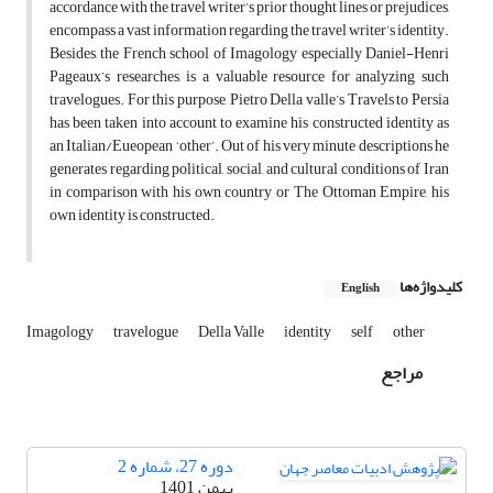
accordance with the travel writer’s prior thought lines or prejudices,
encompass a vast information regarding the travel writer’s identity.
Besides, the French school of Imagology especially Daniel-Henri
Pageaux’s researches, is a valuable resource for analyzing such
travelogues. For this purpose, Pietro Della valle’s Travels to Persia
has been taken into account to examine his constructed identity as
an Italian/Eueopean ‘other’. Out of his very minute descriptions he
generates regarding political, social, and cultural conditions of Iran
in comparison with his own country or The Ottoman Empire, his
own identity is constructed.
کلیدواژه‌ها
English
Imagology
travelogue
Della Valle
identity
self
other
مراجع
دوره 27، شماره 2
بهمن 1401