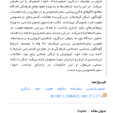
فزون بر توصیف «دیگری» تصویرشده، «خود» تصویرگر را نیز معرفی
می‌کند. در این راستا شباهت‌ها و به ویژه تفاوت‌های فرهنگی که گاه
مطابق الگوهای فکری پیشین سفرنامه‌نویس و در مواری بر پایه تعصبات
گوناگون شکل گرفته‌اند دربرگیرنده اطلاعات گسترده‌ای درخصوص
هویت فرد تصویرگر می‌باشند. مکتب فرانسوی تصویرشناسی، به ویژه
پژوهش‌های پاژو، ابزاری مناسب با هدف بررسی مفهوم هویت در
سفرنامه‌ها ارائه می‌کند. در این جستار سفرنامه پیترو دلا وله را با هدف
تحلیل دیدگاه وی به عنوان «دیگری» ایتالیایی-اروپایی و ترسیم ابعاد
هویتی سفرنامه‌نویس بررسی می‌کنیم. دلا وله با توصیف شرایط
گوناگون سیاسی، اجتماعی، فرهنگی و در مواردی قیاس این شرایط با
آنچه نزد ملت خود، اروپاییان یا ترکان عثمانی رایج بود، اطلاعات
ارزشمندی از ایران و ایرانیان دوره صفویان ارائه می‌کند؛ لیکن با نکته
سنجی می‌توان از این مکتوبات در راستای شناخت «خود»
سفرنامه‌نویس بهره جست.
کلیدواژه‌ها
تصویرشناسی
سفرنامه
دلا وله
هویت
خود
دیگری
20.1001.1.25884131.1401.27.2.17.4
عنوان مقاله
English