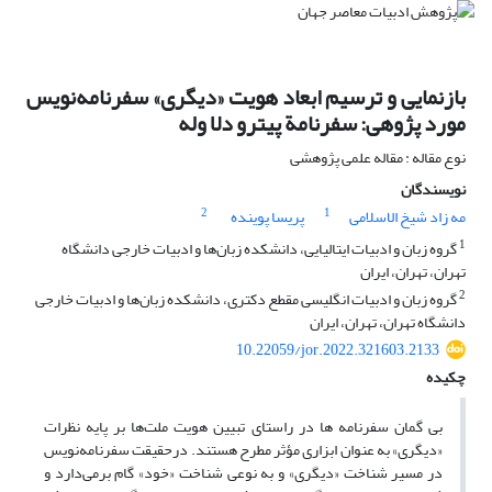
بازنمایی و ترسیم ابعاد هویت «دیگری» سفرنامه‌نویس
مورد پژوهی: سفرنامة پیترو دلا وله
نوع مقاله : مقاله علمی پژوهشی
نویسندگان
2
1
مه زاد شیخ الاسلامی
پریسا پوینده
1
گروه زبان و ادبیات ایتالیایی، دانشکده زبان‌ها و ادبیات خارجی دانشگاه
تهران، تهران، ایران
2
گروه زبان و ادبیات انگلیسی مقطع دکتری، دانشکده زبان‌ها و ادبیات خارجی
دانشگاه تهران، تهران، ایران
10.22059/jor.2022.321603.2133
چکیده
بی گمان سفرنامه ها در راستای تبیین هویت ملت‌ها بر پایه نظرات
«دیگری» به عنوان ابزاری مؤثر مطرح هستند. درحقیقت سفرنامه‌نویس
در مسیر شناخت «دیگری» و به نوعی شناخت «خود» گام برمی‌دارد و