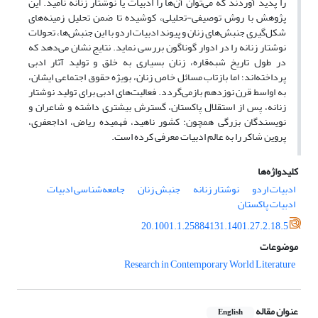
را پدید آوردند که می‌توان آن‌ها را ادبیات یا نوشتار زنانه نامید. این
پژوهش با روش توصیفی-تحلیلی، کوشیده تا ضمن تحلیل زمینه‌های
شکل‌گیری جنبش‌های زنان و پیوند ادبیات اردو با این جنبش‌ها، تحولات
نوشتار زنانه را در ادوار گوناگون بررسی نماید. نتایج نشان می‌دهد که
در طول تاریخ شبه‌قاره، زنان بسیاری به خلق و تولید آثار ادبی
پرداخته‌اند؛ اما بازتاب مسائل خاص زنان، بویژه حقوق اجتماعی ایشان،
به اواسط قرن نوزدهم بازمی‌گردد. فعالیت‌های ادبی برای تولید نوشتار
زنانه، پس از استقلال پاکستان، گسترش بیشتری داشته و شاعران و
نویسندگان بزرگی همچون: کشور ناهید، فهمیده ریاض، اداجعفری،
پروین شاکر را به عالم ادبیات معرفی کرده است.
کلیدواژه‌ها
ادبیات اردو
نوشتار زنانه
جنبش زنان
جامعه‌شناسی ادبیات
ادبیات پاکستان
20.1001.1.25884131.1401.27.2.18.5
موضوعات
Research in Contemporary World Literature
عنوان مقاله
English