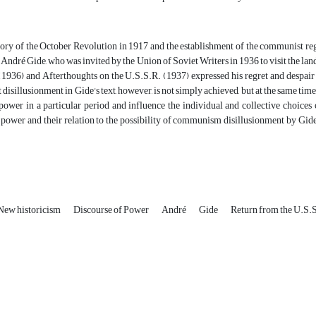
tory of the October Revolution in 1917 and the establishment of the communist reg
dré Gide, who was invited by the Union of Soviet Writers in 1936 to visit the land
1936) and Afterthoughts on the U.S.S.R. (1937) expressed his regret and despair f
 disillusionment in Gide's text, however, is not simply achieved, but at the same time
power in a particular period and influence the individual and collective choices of 
 power and their relation to the possibility of communism disillusionment by Gide
New historicism
Discourse of Power
André
Gide
Return from the U.S.