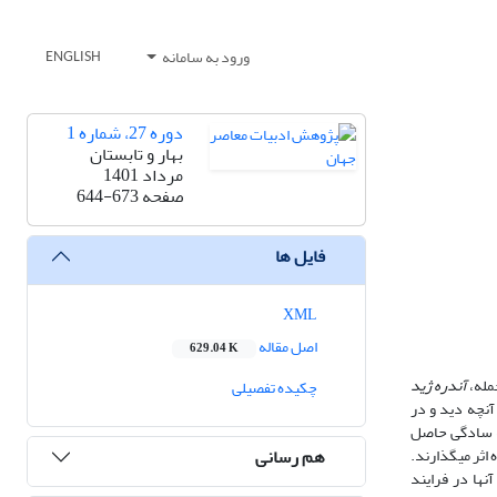
ورود به سامانه
ENGLISH
دوره 27، شماره 1
بهار و تابستان
مرداد 1401
صفحه
644-673
فایل ها
XML
اصل مقاله
629.04 K
آندره ژید
چکیده تفصیلی
د. اما آنچه دید و در
به سادگی حاصل
هم رسانی
اثر می‏گذارند.
نها در فرایند