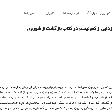
قوانین و اصول AI
ارسال مقاله
داوران
تماس با ما
‏زدایی از کمونیسم در کتاب بازگشت از شوروی
وی اتحادیة نویسندگان شوروی در 1936 به همراه تنی چند از دوستان خود، به آنجا سفر کرد تا سرزمین رؤیاهای خود را از نزدیک ببین
ق آرمان‏های بزرگ انسان قرن بیستم داشت. این افسون‏زدایی آشکار در متن
ژید
، اما 
، گفتمان قدرت در یک دورة خاص را شکل می‏دهند و بر انتخاب‏های فردی و جمعی نویسنده 
یه بر نظریات تاریخ‌گرایی نوین به درک کنش متقابل گفتمان‌های مرکزی قدرت و نقش آ