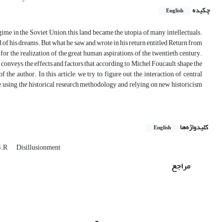
چکیده
English
ime in the Soviet Union, this land became the utopia of many intellectuals.
 of his dreams. But what he saw and wrote in his return entitled Return from
or the realization of the great human aspirations of the twentieth century.
 conveys the effects and factors that, according to Michel Foucault, shape the
the author. In this article, we try to figure out the interaction of central
, using the historical research methodology and relying on new historicism
کلیدواژه‌ها
English
S.R
Disillusionment
مراجع