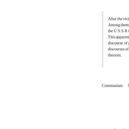
After the vic
Among them An
the U.S.S.R (
This apparent
discourse of 
discourses of
theories.
Communism