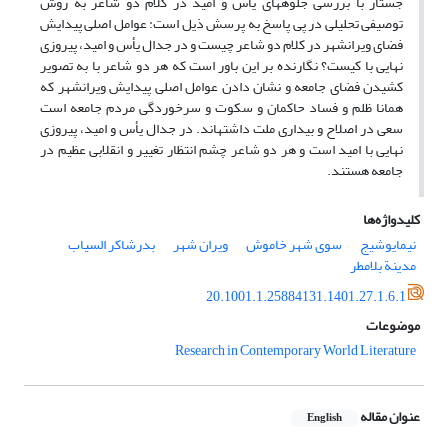
جستار با بررسی جلوه­های یأس و امید در کلام دو شاعر به روش
توصیفی تحلیلی در پی پاسخ به پرسش ذیل است: عوامل اصلی پیدایش
فضای ویران­شهر در کلام دو شاعر چیست و در جدال یأس و امید، پیروزی
نهایی با کیست؟ نگارنده بر این باور است که هر دو شاعر با به تصویر
کشیدن فضای جامعه و نشان دادن عوامل اصلی پیدایش ویران­شهر که
همانا ظلم و فساد حاکمان و سکوت و سرخوردگی مردم جامعه است
سعی در اصلاح و بیداری ملت داشته­اند. در جدال یأس و امید، پیروزی
نهایی با امید است و هر دو شاعر چشم انتظار تغییر و انقلابی عظیم در
جامعه هستند.
کلیدواژه‌ها
نیمایوشیج
سوی شهر خاموش
ویران شهر
بدر‌شاکر السیاب
مدینة بلامطر
20.1001.1.25884131.1401.27.1.6.1
موضوعات
Research in Contemporary World Literature
عنوان مقاله
English