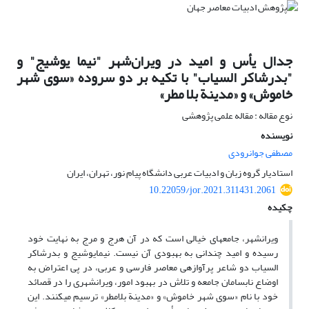
جدال یأس و امید در ویران‌شهر "نیما یوشیج" و
"بدرشاکر السیاب" با تکیه بر دو سروده «سوی شهر
خاموش» و «مدینة بلا مطر»
نوع مقاله : مقاله علمی پژوهشی
نویسنده
مصطفی جوانرودی
استادیار گروه زبان و ادبیات عربی دانشگاه پیام نور، تهران، ایران
10.22059/jor.2021.311431.2061
چکیده
ویران­شهر، جامعه­ای خیالی است که در آن هرج و مرج به نهایت خود
رسیده و امید چندانی به بهبودی آن نیست. نیمایوشیج و بدر­شاکر
السیاب دو شاعر پرآوازه­ی معاصر فارسی و عربی، در پی اعتراض به
اوضاع نابسامان جامعه و تلاش در بهبود امور، ویران­شهری را در قصائد
خود با نام «سوی شهر خاموش» و «مدینة بلامطر» ترسیم می­کنند. این