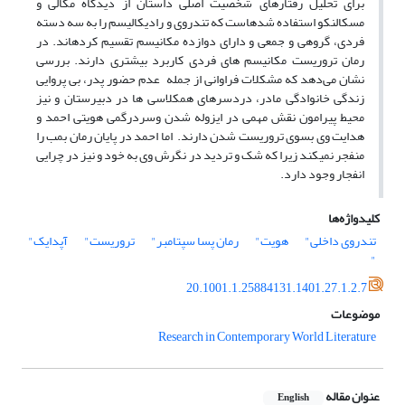
برای تحلیل رفتارهای شخصیت اصلی داستان از دیدگاه مکالی و
مسکالنکو استفاده شده­است که تندروی و رادیکالیسم را به سه دسته
فردی، گروهی و جمعی و دارای دوازده مکانیسم تقسیم کرده­اند. در
رمان تروریست مکانیسم های فردی کاربرد بیشتری دارند. بررسی
نشان می‌دهد که مشکلات فراوانی از جمله عدم حضور پدر، بی پروایی
زندگی خانوادگی مادر، دردسرهای همکلاسی ها در دبیرستان و نیز
محیط پیرامون نقش مهمی در ایزوله شدن وسردرگمی هویتی احمد و
هدایت وی بسوی تروریست شدن دارند. اما احمد در پایان رمان بمب را
منفجر نمیکند زیرا که شک و تردید در نگرش وی به خود و نیز در چرایی
انفجار وجود دارد.
کلیدواژه‌ها
تندروی داخلی"
هویت"
رمان پسا سپتامبر"
تروریست"
آپدایک"
"
20.1001.1.25884131.1401.27.1.2.7
موضوعات
Research in Contemporary World Literature
عنوان مقاله
English