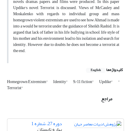
novels, dramas, papers, and films were produced. In this paper
Updike's novel, Terrorist, is discussed. Views of McCauley and
Moskalenko with regards to individual, group and mass
homegrown violent extremism are used to see how Ahmad is made
into a would be terrorist under the guidance of Sheikh Rashid. It is
argued that lack of father in his life, bullying in school, life style of
his mother and his environment lead to his isolation and search for
identity. However due to doubts he does not become a terrorist at
the end.
کلیدواژه‌ها
English
Homegrown Extremism"
Identity"
9/11 fiction"
Updike"
"
Terrorist"
مراجع
دوره 27، شماره 1
بهار و تابستان