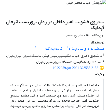
تندروی خشونت آمیز داخلی در رمان تروریست اثرجان
آپدایک
نوع مقاله : مقاله علمی پژوهشی
نویسندگان
2
1
علی اکبر نوروزی تبریزی نژاد
فریده پورگیو
1
دانشجوی دکتری ادبیات انگلیسی پردیس کیش، دانشگاه تهران، تهران، ایران
2
استاد ادبیات انگلیسی، دانشگاه شیراز، شیراز، ایران
10.22059/jor.2021.323555.2152
چکیده
حادثه 11 سپتامبر در آمریکا باعث تحولات بسیاری در دنیا گردید که
دنیای ادبیات و هنر نیز از آن بی بهره نماند و کتابهای زیادی تحت تاثیر
این حادثه منتشر شد. . تندروی خشونت آمیز داخلی همانند تندروی
خشونت آمیز خارجی فاجعه به بارآورده­است. در این مقاله رمان
تروریست
اثر جان آیدایک بر اساس تندروی داخلی
بررسی می‌شود.