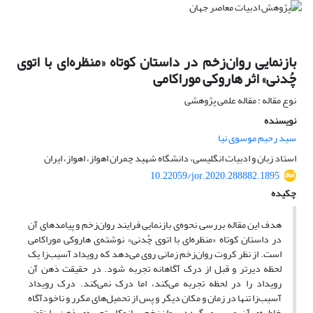
بازنمایی روان‌زخم در داستان کوتاه «منظره‌ای با اتوی
چُدنی» اثر هاروکی موراکامی
نوع مقاله : مقاله علمی پژوهشی
نویسنده
سید رحیم موسوی نیا
استاد زبان و ادبیات انگلیسی، دانشگاه شهید چمران اهواز، اهواز، ایران
10.22059/jor.2020.288882.1895
چکیده
هدف این مقاله بررسی نحوه‌ی بازنمایی فرایند روان‌زخم و پیامدهای آن
در داستان کوتاه «منظره‌ای با اتوی چُدنی» نوشته‌ی هاروکی موراکامی
است. از نظر کروت روان‌زخم زمانی روی می‌دهد که رویداد آسیب‌زا یک
لحظه دیرتر و قبل از درک آگاهانه تجربه ‌شود. در حقیقت ذهن آن
رویداد را در لحظه تجربه می‌کند، اما درک نمی‌کند. درک رویداد
آسیب‌زا تنها در زمان و مکان دیگر و پس از تحمیل‌های مکرر و ناخودآگاه
خاطره‌ی آن میسر می‌گردد. روان‌زخم سازوکار تجربه‌‌ی ذهن را نقض