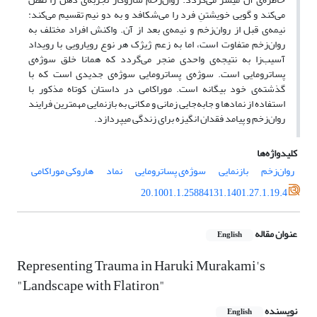
می‌کند و گویی خویشتنِ فرد را می‌شکافد و به دو نیم تقسیم می‌کند:
نیمه‌ی قبل از روان‌زخم و نیمه‌ی بعد از آن. واکنش افراد مختلف به
روان‌زخم متفاوت است، اما به زعم ژیژک هر نوع رویارویی با رویداد
آسیب‌زا به نتیجه‌ی واحدی منجر می‌گردد که همانا خلق سوژه‌ی
پساترومایی است. سوژه‌ی پساترومایی سوژه‌ی جدیدی است که با
گذشته‌ی خود بیگانه است. موراکامی در داستان کوتاه مذکور با
استفاده از نمادها و جابه‌جایی زمانی و مکانی به بازنمایی مهمترین فرایند
روان‌زخم و پیامد فقدان انگیزه برای زندگی می­پردازد.
کلیدواژه‌ها
روان‌زخم
بازنمایی
سوژه‌ی پساترومایی
نماد
هاروکی موراکامی
20.1001.1.25884131.1401.27.1.19.4
عنوان مقاله
English
Representing Trauma in Haruki Murakami's
"Landscape with Flatiron"
نویسنده
English