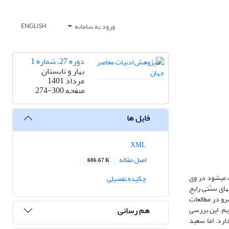
ورود به سامانه
ENGLISH
دوره 27، شماره 1
بهار و تابستان
مرداد 1401
صفحه
274-300
فایل ها
XML
اصل مقاله
606.67 K
 می­شود در وی
چکیده تفصیلی
های سنّتی رایج
شرو در مطالعات
هم رسانی
ایم. این بررسی
ارد. اما سعید