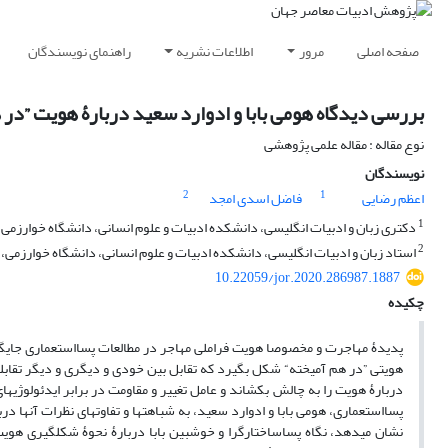
صفحه اصلی
مرور
اطلاعات نشریه
راهنمای نویسندگان
بررسی دیدگاه هومی بابا و ادوارد سعید دربارۀ هویت ”در 
نوع مقاله : مقاله علمی پژوهشی
نویسندگان
2
1
اعظم رضایی
فاضل اسدی امجد
1
دکتری زبان و ادبیات انگلیسی، دانشکده ادبیات و علوم انسانی، دانشگاه خوارزمی، 
2
استاد زبان و ادبیات انگلیسی، دانشکده ادبیات و علوم انسانی، دانشگاه خوارزمی، ت
10.22059/jor.2020.286987.1887
چکیده
پدیدۀ مهاجرت و مخصوصا هویت فراملی مهاجر در مطالعات پسااستعماری جایگاه 
هویتی ”در هم آمیخته“ شکل بگیرد که تقابل بین خودی و دیگری و دیگر تقابل­های
دربارۀ هویت را به چالش بکشاند و عامل تغییر و مقاومت در برابر ایدئولوژی­های
پسااستعماری، هومی بابا و ادوارد سعید، به شباهت­ها و تفاوت­های نظرات آن­ها د
نشان می­دهد، نگاه پساساختارگرا و خوش­بین بابا دربارۀ نحوۀ شکل­گیری هویت 