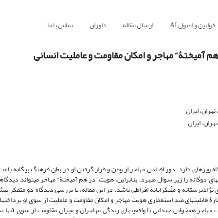
قوانین و اصول AI
ارسال مقاله
داوران
تماس با ما
هم آمیختۀ“ مهاجر و امکان مقاومت و عاملیت انسانی
تهران، ایران
هران، ایران
ویژه­ای دارد. دور افتادن مهاجر از وطن و قرار گرفتن او در بطن فرهنگ بیگانه باعث
 دوگانه را زیر سوال می­­برد. بنابراین، هویت ”در هم آمیختۀ“ مهاجر می­تواند دیدگاه­
 نژادپرستانه و ملّی­گرایانۀ افراطی باشد. در این مقاله، با بررسی دیدگاه دو متفکر پی
ربارۀ قابلیت­های ضد استعماری هویت مهاجر و امکان مقاومت و عاملیت از سوی او پرداخته­
مهاجر همخوانی چندانی با واقعیت­های زندگی مهاجران و میزان مقاومت از سوی آن­ها ند