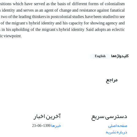
sitions which have served as the basis of different forms of colonialism
n identity and serves as an agent of change and resistance against fanatical
two of the leading thinkers in postcolonial studies, have been studied to see
s of the migrant’s hybrid identity and his capacity for showing agency and
 in his upholding of the migrant’s hybrid identity, Said adopts an eclectic
tic viewpoint.
کلیدواژه‌ها
English
مراجع
دسترسی سریع
آخرین اخبار
صفحه اصلی
خبرها
1399-06-23
درباره نشریه