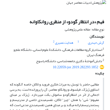
فهم «در انتظار گودو» از منظری روانکاوانه
نوع مقاله : مقاله علمی پژوهشی
نویسندگان
2
1
آرش حیدری
هدایت نصیری
1
استادیار گروه مطالعات فرهنگی، دانشکدۀ علوم انسانی، دانشگاه علم و
فرهنگ تهران
2
دانش‌آموختۀ دکتری جامعه‌شناسی، دانشگاه یاسوج
10.22059/jor.2019.282293.1852
چکیده
مقاله­ی حاضر با توسل به میراث فکری فروید و لاکان خاصه آن­گونه که
اسلاوی ژیژک، فیلسوف و روانکاو معاصر، آن را پرورانده است، به برسی
اجمالی از اثر در انتظارگودو ساموئل بکت می­پردازد. ژیژک بر مبنای
مفهوم" شی" یا همان "چ­یز" لاکان، تقسیم­بندی خاصی از مدرنیسم و
پست­مدرنیسم ارائه می­کند و بر مبنای همین تقسیم­بندی مدعی است که