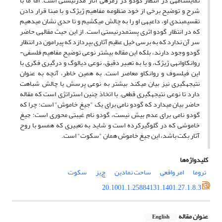
نمایش­نامه­ی در انتظار گودو در زمره­ی آثار مدرنیستی است. اما ما با
شرح و توضیح برخی از خود منظومه مفاهیم ژیژک و با مبنا قرار دادن
تقسیم­بندی او، داعیه­ی او را به چالش می­کشیم و تا حدی نشان می­دهیم
که در انتظار گودو اثری پست­مدرنیستی است. از این حیث مقاله­ی حاضر
سر آن ندارد که به برسی خیل عظیم آثاری بپردازد که پیرامون در انتظار
گودو وجود دارند، بلکه این مقاله­ بیشتر نوعی توضیح مفاهیم فلسفی-
روانکاوانه­ی ژیژک، و یا به تعبیر دقیق، نوعی دیالوگ و درگیری فکری با
این فیلسوف و روانکاو معاصر است. به همین خاطر، آنچه به عنوان
نتیجه­گیری نیز بیان می­کند بیشتر به نوعی پرسش یا چالش شباهت
دارد تا نوعی نتیجه­گیری قطعی. با اتخاذ چنین استراتژی است که مقاله
حاضر بیان می­دارد که گودو نامی برای یک "جیغ خاموش" است؛ چرا که
گودو نامی برای عدم بیش نیست، گودو نام غیبتی محوری است؛ جیغ
خاموشی که در گلوگیرکرده است و شاید به تعبیری که همسو با روح
آثار بکت باشد، این جیغ خاموش همان "سکوت" است.
کلیدواژه‌ها
تروما
امر واقعی
ساحت نمادین
چ‌یز
سکوت
20.1001.1.25884131.1401.27.1.8.3
عنوان مقاله
English