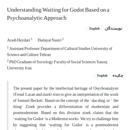
Understanding Waiting for Godot Based on a
Psychoanalytic Approach
نویسندگان
English
1
2
Arash Heydari
Hedayat Nasiri
1
Assistant Professor, Department of Cultural Studies, University of
Science and Culture, Tehran
2
PhD Graduate of Sociology, Faculty of Social Sciences, Yasouj
University, Iran.
چکیده
English
The present paper, by the intellectual heritage of Osychoanalysis
(Freud, Lacan and zizek) tries to give an interpretation of the work
of Samuel Beckett. Based on the concept of the "das ding, or " the
thing” Zizek provides a differentiation of modernism and
postmodernism. Based on this division, zizek claims that the
“waiting for Godot” is a Modernist works. We try to challenge him
by suggesting that “waiting for Godot” is a postmodernist