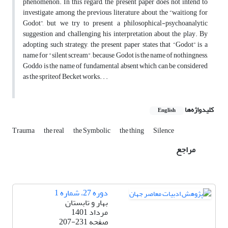
phenomenon. In this regard, the present paper does not intend to
investigate among the previous literature about the “waitiong for
Godot”, but we try to present a philosophical-psychoanalytic
suggestion and challenging his interpretation about the play. By
adopting such strategy, the present paper states that “Godot” is a
name for "silent scream", because Godot is the name of nothingness,
Goddo is the name of fundamental absent which can be considered
as the spriteof Becket works. . .
کلیدواژه‌ها
English
Trauma
the real
the Symbolic
the thing
Silence
مراجع
دوره 27، شماره 1
بهار و تابستان
مرداد 1401
صفحه
207-231