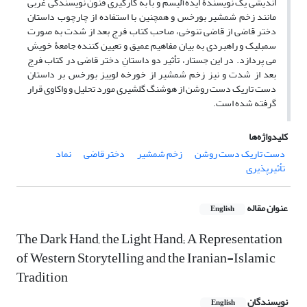
اندیشی یک نویسندۀ ایده‌آلیسم و با به کارگیری فنون نویسندگی غربی
مانند زخم شمشیر بورخس و همچنین با استفاده از چارچوب داستان
دختر قاضی از قاضی تنوخی، صاحب کتاب فرج بعد از شدت به صورت
سمبلیک و راهبردی به بیان مفاهیم عمیق و تعیین کننده جامعۀ خویش
می پردازد. در این جستار، تأثیر دو داستانِ دختر قاضی در کتاب فرج
بعد از شدت و نیز زخم شمشیر از خورخه لوییز بورخس بر داستان
دست تاریک دست روشن از هوشنگ گلشیری مورد تحلیل و واکاوی قرار
گرفته شده است.
کلیدواژه‌ها
دست تاریک دست روشن
زخم شمشیر
دختر قاضی
نماد
تأثیرپذیری
عنوان مقاله
English
The Dark Hand, the Light Hand; A Representation
of Western Storytelling and the Iranian-Islamic
Tradition
نویسندگان
English