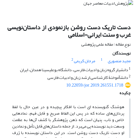
دست تاریک دست روشن بازنمودی از داستان‌نویسی
غرب و سنت ایرانی-اسلامی
نوع مقاله : مقاله علمی پژوهشی
نویسندگان
2
1
مجید منصوری
مرجان کریمی
1
دانشیار گروه زبان و ادبیات فارسی، دانشگاه بوعلیسینا همدان، ایران
2
دانشآموختۀ کارشناسی ارشد زبان و ادبیات فارسی
10.22059/jor.2019.261551.1718
چکیده
هوشنگ گنویسنده ای است با افکار پیچیده و در عین حال با لفظ
پردازی‌های ساده که در پس این الفاظ صریح و قابل فهم، نمادهایی
خاص و ناب، پنهان است که ذهن پژوهشگر با کشف آن‌ها به عظمت
وسعت دید نویسنده پی می‌برد. از جمله داستان‌های قابل تأمل و نمادینِ
او دست تاریک دست روشن است. در این داستان نویسنده با ژرف