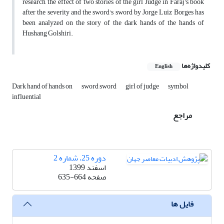
research, the effect of two stories of the girl Judge in Faraj's book
after the severity and the sword's sword by Jorge Luiz Borges has
been analyzed on the story of the dark hands of the hands of
Hushang Golshiri.
کلیدواژه‌ها
English
Dark hand of hands on
sword sword
girl of judge
symbol
influential
مراجع
دوره 25، شماره 2
اسفند 1399
صفحه
635-664
فایل ها