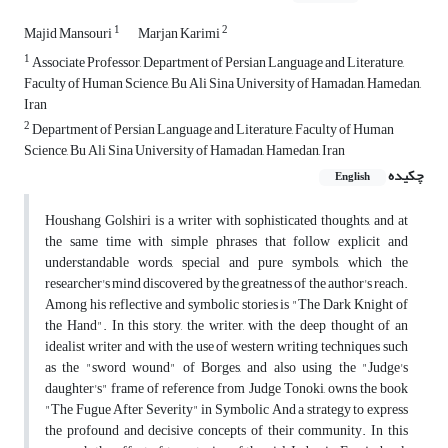
1
2
Majid Mansouri
Marjan Karimi
1
Associate Professor, Department of Persian Language and Literature,
Faculty of Human Science, Bu Ali Sina University of Hamadan, Hamedan,
Iran
2
Department of Persian Language and Literature, Faculty of Human
Science, Bu Ali Sina University of Hamadan, Hamedan, Iran
چکیده
English
Houshang Golshiri is a writer with sophisticated thoughts, and at
the same time with simple phrases that follow explicit and
understandable words, special and pure symbols, which the
researcher's mind discovered by the greatness of the author's reach.
Among his reflective and symbolic stories is "The Dark Knight of
the Hand". In this story, the writer, with the deep thought of an
idealist writer and with the use of western writing techniques such
as the "sword wound" of Borges, and also using the "Judge's
daughter's" frame of reference from Judge Tonoki, owns the book
"The Fugue After Severity" in Symbolic And a strategy to express
the profound and decisive concepts of their community. In this