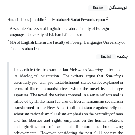
نویسندگان
English
1
2
Hossein Pirnajmuddin
Motahareh Sadat Peyambarpour
1
Associate Professor of English Literature, Faculty of Foreign
Languages, University of Isfahan, Isfahan, Iran
2
MA of English Literarure, Faculty of Foreign Languages, University of
Isfahan, Isfahan, Iran
چکیده
English
This article tries to examine Ian McEwan’s
Saturday
in terms of
its ideological orientation. The writers argue that
Saturday
’s
essentially pro-war – pro-Establishment – stance can be explained in
terms of liberal humanist views which the novel by and large
espouses. The novel, the writers contend, in a sense reflects and is
inflected by all the main features of liberal humanism: secularism
transformed in the New Atheist militant stance against religion,
scientism, rationalism, pluralism, emphasis on the centrality of man
and his liberties and rights, emphasis on the human relations
and glorification of art and literature as humanizing
achievements. However, considering the post-9/11 context, the