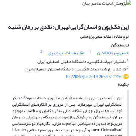
اِیِن مک‌اِیوِن و انسان‌گرایی لیبرال: نقدی بر رمان شنبه
نوع مقاله : مقاله علمی پژوهشی
نویسندگان
2
1
حسین پیرنجم الدین
مطهره سادات پیمبرپور
1
دانشیار ادبیات انگلیسی، دانشگاه اصفهان، اصفهان، ایران
2
کارشناس ارشد ادبیات انگلیسی، دانشگاه اصفهان، اصفهان، ایران
10.22059/jor.2019.267307.1756
چکیده
این مقاله به بررسی رمان
شنبه
اثر ایان مک­اِیوِن به مثابه نمودگاه تفکر
انسان­گرایی لیبرال می­پردازد. پس از مروری بر انگاره­های انسان­گرایی
(اومانیسم) لیبرال چونان شاکله اصلی تفکر مک­ایون و تناقضات موجود
در آن، نویسندگان به چگونگی بازنمود این دیدگاه و جهان­بینی در رمان
در پرتو حادثه یازده سپتامبر، تهاجم به عراق، انگاره­های نوشرق­شناسی
(neo-Orientalism) و آن چه در غرب به تروریسم اسلامی (Islamic