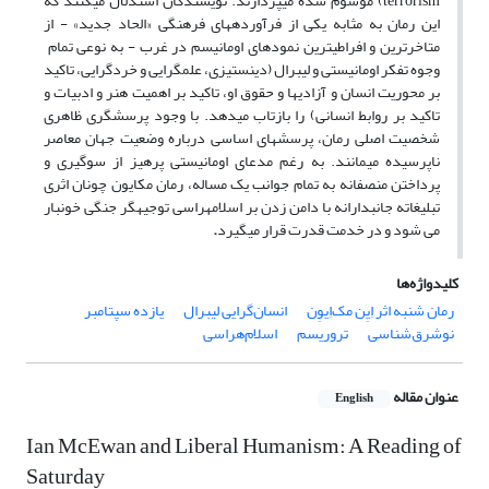
terrorism) موسوم شده می­پردازند. نویسندگان استدلال می­کنند که
این رمان به مثابه یکی از فرآورده­های فرهنگی «الحاد جدید» - از
متاخرترین و افراطی­ترین نمودهای اومانیسم در غرب - به نوعی تمام
وجوه تفکر اومانیستی و لیبرال (دین­ستیزی، علم­گرایی و خردگرایی، تاکید
بر محوریت انسان و آزادی­ها و حقوق او، تاکید بر اهمیت هنر و ادبیات و
تاکید بر روابط انسانی) را بازتاب می­دهد. با وجود پرسشگری ظاهری
شخصیت اصلی رمان، پرسش­های اساسی درباره وضعیت جهان معاصر
ناپرسیده می­مانند. به رغم مدعای اومانیستی پرهیز از سوگیری و
پرداختن منصفانه به تمام جوانب یک مساله، رمان مک­ایون چونان اثری
تبلیغاته جانبدارانه با دامن زدن بر اسلام­هراسی توجیه­گر جنگی خونبار
می شود و در خدمت قدرت قرار می­گیرد
.
کلیدواژه‌ها
رمان شنبه اثر اِیِن مک‌اِیوِن
انسان‌گرایی لیبرال
یازده سپتامبر
نوشرق‌شناسی
تروریسم
اسلام‌هراسی
عنوان مقاله
English
Ian McEwan and Liberal Humanism: A Reading of
Saturday