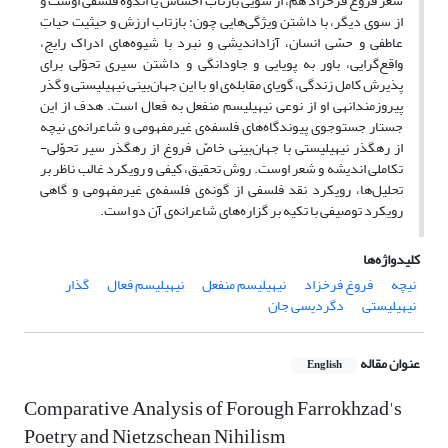
شعر فروغ فرخ­زاد هم، از سویی بازتاب احساس یا اندوه فلسفی اوست و
از سوی دیگر، با داشتن ویژگی‌هایی چون: بازتاب ارزش و حیثیت حیاتِ
عاطفی و حسّی انسان، آزاداندیشی و نبرد با شیوه‌های ادراک رایج،
واقع‌گرایی، باور به پویایی و جاودانگی و داشتن سیری تحوّلی برای
پذیرش کامل زندگی، گویای مقابله‌ی او با این جهان‌بینی نیهیلیستی و گذر
پیروزمندانه­ی او از نوعی نیهیلیسم منفعل به فعال است. هدف از این
جستار جست­وجوی پیوندگاه‌های فلسفه‌ی غیرمفهومی و شاعرانه‌ی نیچه
از رهگذر نیهیلیستی با جهان‌بینی خاصّ فروغ از رهگذر سیر تحوّلی-
تکاملی اندیشه و شعر اوست. روش تحقیق، کیفی و رویکرد غالب ناظر بر
تحلیل‌ها، رویکرد نقد فلسفی از گونه‌ی فلسفه‌ی غیرمفهومی و گاهی
رویکرد توصیفی با تکیه بر گزاره‌های شاعرانه‌ی آن دو است.
کلیدواژه‌ها
نیچه
فروغ فرخزاد
نیهیلیسم منفعل
نیهیلیسم فعال
گذار
نیهیلیستی
دگردیسی جان
عنوان مقاله
English
Comparative Analysis of Forough Farrokhzad's
Poetry and Nietzschean Nihilism