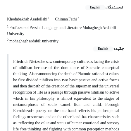
نویسندگان
English
1
2
Khodabakhsh Asadollahi
Chiman Fathi
1
Professor of Persian Language and Literature, Mohaghegh Ardabili
University
2
mohaghegh ardabili university
چکیده
English
Friedrich Nietzsche saw contemporary culture as facing the crisis
of nihilism because of the dominance of Socratic conceptual
thinking. After announcing the death of Platonic rationalist values,
he first divided nihilism into two basic passive and active forms,
and then the path of the creation of the superman and the universal
recognition of life as a passage through passive nihilism to active,
which, in his philosophy, is almost equivalent to the stages of
metamorphosis of souls: camel, lion and child. Forough
Farrokhzad's poetry, on the one hand, reflects his philosophical
feelings or sorrows, and on the other hand, has characteristics such
as: reflecting the value and status of human emotional and sensory
life, free thinking and fighting with common perception methods,