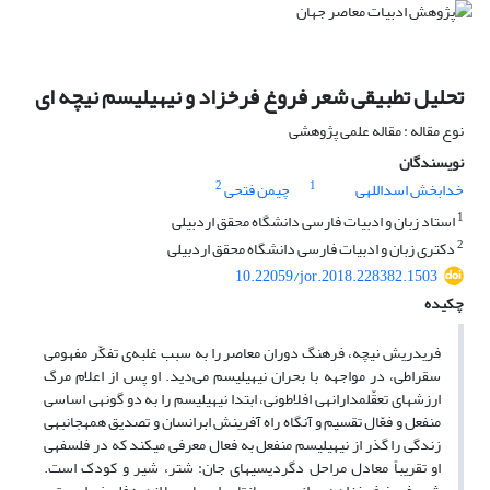
تحلیل تطبیقی شعر فروغ فرخزاد و نیهیلیسم نیچه ای
نوع مقاله : مقاله علمی پژوهشی
نویسندگان
2
1
خدابخش اسداللهی
چیمن فتحی
1
استاد زبان و ادبیات فارسی دانشگاه محقق اردبیلی
2
دکتری زبان و ادبیات فارسی دانشگاه محقق اردبیلی
10.22059/jor.2018.228382.1503
چکیده
فریدریش نیچه، فرهنگ دوران معاصر را به سبب غلبه‌ی تفکّر مفهومی
سقراطی، در مواجهه با بحران نیهیلیسم می‌دید. او پس از اعلام مرگ
ارزش­های تعقّل­مدارانه­ی افلاطونی، ابتدا نیهیلیسم را به دو گونه­ی اساسی
منفعل و فعّال تقسیم و آن­گاه راه آفرینش ابرانسان و تصدیق همه­جانبه­ی
زندگی را گذر از نیهیلیسم منفعل به فعال معرفی می­کند که در فلسفه­ی
او تقریباً معادل مراحل دگردیسی­های جان: شتر، شیر و کودک است.