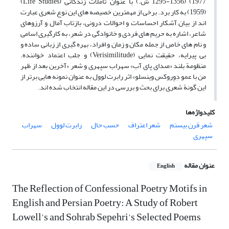
1977) (1295-1356 ش.) با عنوان تأمّلات زندگانی (Life Studies)
(1959) به‏ کار‏ برد. برخی از مهم‏ترین خصیصه‏ های این نوع شعری عبارت‏
اند از بیان آشکار احساسات و احوالات درونی، بازتاب آمال و آرزوهای
شاعر، اشاره به حریم‏ های فردی و خانوادگی در شعر، به کارگیری اسامی
و نام‏ های خاص از جمله مکان و زمان و افراد، بهره‏ گیری از زبانی ساده و
بی‏ پیرایه، حقیقت‏ نمایی (Verisimilitude) و جلب اعتماد خواننده.
منظومة بلند «صدای پای آب» سهراب سپهری و شعر «آخرین بعد از ظهر
من با عمو دِوِروکس وینسلو» اثر رابرت لوول به‏ عنوان نمونه‏ هایی برتر از
این گونة شعری برای بحث و بررسی در این مقاله انتخاب شده ‏اند.
کلیدواژه‌ها
شعر قرن بیستم
شعر اعتراف
حسب‏ حال
رابرت لووِل
سهراب
سپهری
عنوان مقاله
English
The Reflection of Confessional Poetry Motifs in
English and Persian Poetry: A Study of Robert
Lowell’s and Sohrab Sepehri’s Selected Poems