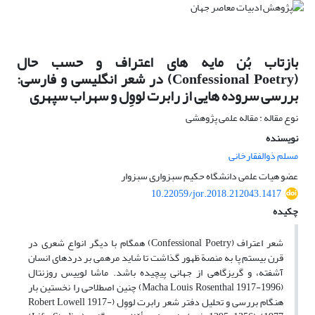
بازتاب بُن‏ مایه‏ های اعتراف و حسب حال
(Confessional Poetry) در شعر انگلیسی و فارسی:
بررسی سروده ‏هایی از رابرت لووِل و سهراب سپهری
نوع مقاله : مقاله علمی پژوهشی
نویسنده
مسلم ذوالفقارخانی
عضو هیات علمی دانشگاه حکیم سبزواری سبزوار
10.22059/jor.2018.212043.1417
چکیده
شعر اعتراف (Confessional Poetry) همگام با دیگر انواع شعری در
قرن بیستم پا به منصة ظهور گذاشت تا شاید مرهمی بر دردهای انسان
آشفته، و گریزگاهی از جهانی پیچیده باشد. ماشا لوییس روزنتال
(Macha Louis Rosenthal 1917-1996) چنین اصطلاحی را نخستین بار
هنگام بررسی و تحلیل دفتر شعر رابرت لووِل (Robert Lowell 1917-