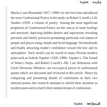
چکیده
English
Macha Louis Rosenthal (1917-1996) for the first time introduced
the term Confessional Poetry in his study on Robert Lowell’s Life
Studies (1959), a volume of poetry. Among the most significant
properties of Confessional Poetry are the outcry of inner feelings
and emotions, depicting hidden desires and aspirations, revealing
personal and family privacies, presenting particular real names of
people and places, using simple and lucid language, Verisimilitude,
and finally attracting reader’s confidence toward the text and its
atmosphere. Such motifs can be traced in many Persian modern
poets such as Sohrab Sepehri (1928-1980). Sepehri’s »The Sound
of Water’s Steps« and Robert Lowell’s »My Last Afternoon with
Uncle Devereux Winslow« are two typical pieces of confessional
poems which are discussed and reviewed in this article. Hence, by
comparing and presenting details of confessions in their two
selected poems, this research attempts to unfold their anxieties as
modern poets and to clarify their mental stream of confessions.
کلیدواژه‌ها
English