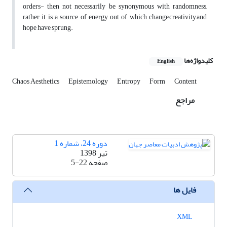
orders- then not necessarily be synonymous with randomness,
rather it is a source of energy out of which change,creativity,and
hope have sprung.
کلیدواژه‌ها
English
Chaos Aesthetics
Epistemology
Entropy
Form
Content
مراجع
دوره 24، شماره 1
تیر 1398
صفحه
5-22
فایل ها
XML