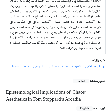
(1993)، نمایشنامه‌ی تام استاپرد، با بررسی جنبه‌هایی چون زبان، فرم،
ساختار و محتوا است. استاپرد با نشان دادن واقعیت به عنوان یک
"بازی" یا "نمایش"، دلالت‌های نظریه‌ی آشوب و آنتروپی را در نمایش
علمی آرکادیا به تصویر می‌کشد. با این همه، استاپرد نگاه زیباشناختی
به "آشوب" دارد. به همین دلیل "آشوب" برای وی، مکانی برای
فرصت‌ها است. جایی که بی‌نظمی، خود پدیدآورنده‌ی نظم است. پس
"آشوب" را آن‌گونه که در اذهان رواج دارد با تعابیر منفی چون هرج و
مرج، بی‌نظمی، بی‌هدفی و از این دست مترادف نمی‌کند، بلکه آن را
خاستگاه انرژی می‌داند که از پی آن تغییر، دگرگونی، خلاقیت، ابتکار و
امید به منصه‌ی ظهور درآمده‌اند.
کلیدواژه‌ها
زیبایی‌شناختی
آشوب
معرفت‌شناختی
آنتروپی
فرم
محتوا
عنوان مقاله
English
Epistemological Implications of ‘Chaos’
Aesthetics in Tom Stoppard’s Arcadia
نویسنده
English