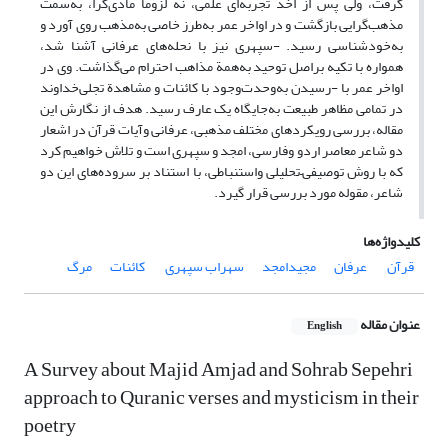
‌گرفت‌، ولی پس‌ از ‌‌اخذ ‌‌تجربه‌ای ‌علمی،‌‌ نه‌ لزوماً‌ ‌مادی‌گرا، ‌‌‌به‌سمت‌‌
مذهب‌گرا‌یی‌ بازگشت و‌‌‌ در ‌اواخر ‌عمر به‌طرز ‌‌خاصی به‌مذهب روی آورد ‌‌و
‌‌به‌خودشناسی‌ رسید‌.‌‌‌ -سپهری نیز ‌‌‌با نحله‌های عرفانی آشنا ‌‌‌شد،
‌‌همواره ‌با ‌تکیه ‌بر‌‌اصل توحید ‌به‌همة مذاهب‌ احترام ‌می‌گذاشت. وی‌ در
‌‌اواخر ‌‌عمر ‌‌با ‌-رسیدن‌ به‌وحدت‌وجود ‌‌با ‌‌‌کا‌ئنات‌ ‌و ‌‌مشاهدة ‌تجلی‌‌خداوند
‌در ‌تمامی مظاهر طبیعت ‌به‌جایگاه ‌یک‌ عارف ‌‌رسید‌. هدف از نگارش این
مقاله، ‌بررسی‌ رویکرد‌های ‌مختلف‌ مذهبی، عرفانی ‌و‌‌آیات قرآن در اشعار‌
‌دو ‌‌شاعر ‌‌معاصر اردو وفارسی، ‌‌‌امجد ‌‌و ‌‌سپهری‌ است و تلاش خواهیم کرد
که با روش ‌توصیفی‌–‌‌‌‌‌تحلیلی واستنباطی، با استناد بر سروده‌های این دو
شاعر، مقوله مورد بررسی قرار گیرد.
کلیدواژه‌ها
‌‌ قرآن
‌‌ عرفان‌
‌‌مجید‌امجد‌
‌‌سهراب ‌سپهری‌
‌ کائنات
مرگ
عنوان مقاله
English
A Survey about Majid Amjad and Sohrab Sepehri
approach to Quranic verses and mysticism in their
poetry