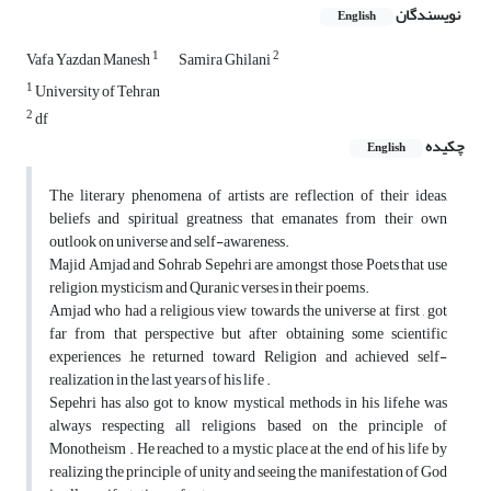
نویسندگان
English
1
2
Vafa Yazdan Manesh
Samira Ghilani
1
University of Tehran
2
df
چکیده
English
The literary phenomena of artists are reflection of their ideas,
beliefs and spiritual greatness that emanates from their own
outlook on universe and self-awareness.
Majid Amjad and Sohrab Sepehri are amongst those Poets that use
religion, mysticism and Quranic verses in their poems.
Amjad who had a religious view towards the universe at first , got
far from that perspective but after obtaining some scientific
experiences ,he returned toward Religion and achieved self-
realization in the last years of his life .
Sepehri has also got to know mystical methods in his life,he was
always respecting all religions based on the principle of
Monotheism . He reached to a mystic place at the end of his life by
realizing the principle of unity and seeing the manifestation of God