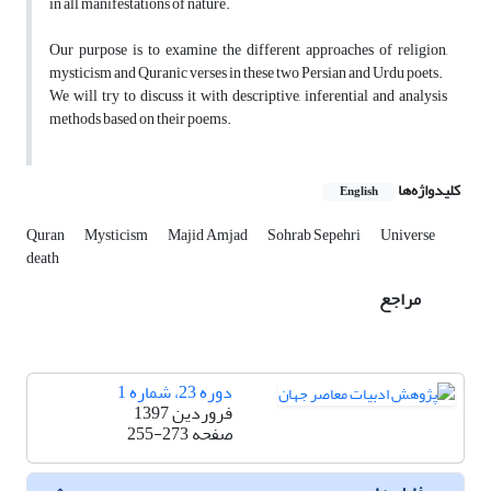
in all manifestations of nature.
Our purpose is to examine the different approaches of religion,
mysticism and Quranic verses in these two Persian and Urdu poets.
We will try to discuss it with descriptive, inferential and analysis
methods based on their poems.
کلیدواژه‌ها
English
Quran
Mysticism
Majid Amjad
Sohrab Sepehri
Universe
death
مراجع
دوره 23، شماره 1
فروردین 1397
صفحه
255-273