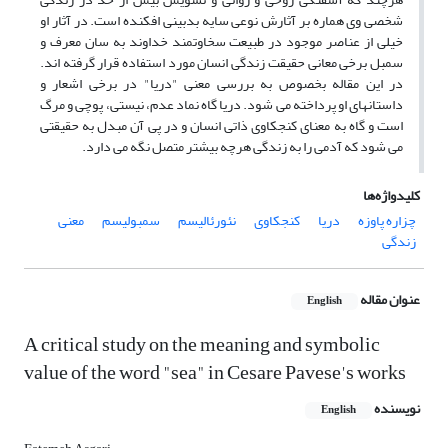
شخصی وی هماره بر آثارش نوعی سایه بدبینی افکنده است. در آثار او
خیلی از عناصر موجود در طبیعت سخاوتمند خداوند به سان معرف و
سمبل برخی معانی حقیقت زندگی انسان مورد استفاده قرار گرفته اند.
در این مقاله بخصوص به بررسی معنی "دریا" در برخی اشعار و
داستانهای او پرداخته می شود. دریا گاه نماد عدم، نیستی، پوچی و مرگ
است و گاه به معنای کنجکاوی ذاتی انسان و در پی آن مبدل به حقیقتی
می شود که آدمی را به زندگی هرچه بیشتر متصل نگه می دارد.
کلیدواژه‌ها
چزاره پاوزه
دریا
کنجکاوی
نئورئالیسم
سمبولیسم
معنی
زندگی
عنوان مقاله
English
A critical study on the meaning and symbolic
value of the word "sea" in Cesare Pavese's works
نویسنده
English