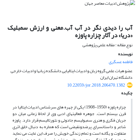
آب را دیدی نگر در آب آب.معنی و ارزش سمبلیک
«دریا» در آثار چزاره پاوزه
نوع مقاله : مقاله علمی پژوهشی
نویسنده
فاطمه عسگری
عضو هیات علمی گروه زبان و ادبیات ایتالیایی دانشکده زبانها و ادبیات خارجی
دانشگاه تهران ایران
10.22059/jor.2018.206470.1382
چکیده
چزاره پاوزه (1950-1908) یکی از چهره های سرشناس ادبیات ایتالیا در
قرن بیستم است. جوهره فعالیتهای ادبی وی از لحاظ زمانی میان دو
جریان فکری و هنری سمبولیسم جادوئی و نئورئالیسم قرار دارد. پاوزه
شاعر و داستانسرای پرضدونقیضی است که هماره به دنبال خلق اثری
متفاوت و یگانه است و تمام زندگی خویش را صرف این غایت می نماید
هرچند که آشفتگی روحی و روانی و تشویش بیش از حد در زندگی