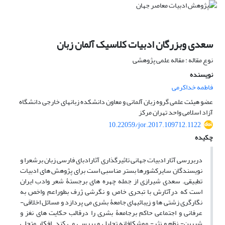
سعدی وبزرگان‌ ادبیات کلاسیک آلمان زبان
نوع مقاله : مقاله علمی پژوهشی
نویسنده
فاطمه خداکرمی
عضو هیئت علمی گروه زبان آلمانی و معاون دانشکده زبانهای خارجی دانشگاه
آزاد اسلامی واحد تهران مرکز
10.22059/jor.2017.109712.1122
چکیده
دربررسی آثار ادبیات جهانی تاثیرگذاری آثارادبای فارسی زبان برشعرا و
نویسندگان سایرکشورها بستر مناسبی ‌است برای پژوهش های ادبیات
تطبیقی. سعدی شیرازی از جمله ‌چهره های برجستۀ شعر وادب ایران
است که درآثارش با تبحری خاص و نگرشی ژرف بطوراعم واخص به
نگارگری زشتی ها و زیبائیهای جامعۀ بشری می پردازد و مسائل اخلاقی-
عرفانی و اجتماعی حاکم برجامعۀ بشری را درقالب حکایت های نغز و
شیرین- نظم و نثر- موشکافانه تحلیل و بررسی می کند. افکار متجلی