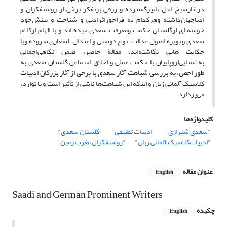
درآثارشیخ اجل تاثیرگسترده و ژرفی برتفکر برخی از روشنفکران و
ادباجهان‌داشته وهرکدام به فراخور‌‌اثر‌ادبی و شناخت و بینش‌خود
خوشه ای ازگلستان حکمت ومعرفت سعدی چیده اند و با الهام ازکلام
سعدی و بویژه اصول عدالت، نوع دوستی و اعتدال، اشعاری سروده ویا
حکایت هایی نگاشته‌اند. مقالۀ حاضر، ضمن نگاهی‌اجمالی
به‌آشنایی‌اروپاییان با حکمت عملی و اخلاق اجتماعی‌ گلستان سعدی به
طور اخص، به بررسی ‌شباهت آثار سعدی با برخی از آثار بزرگان ادبیات
کلاسیک آلمانی زبان و اینکه این ‌شباهت‌ها ناشی ‌از تأثیر است و یا توارد،
می‌پردازد
کلیدواژه‌ها
"سعدی شیرازی "
"ادبیات‌ تطبیقی"
"گلستان سعدی"
"ادبیات‌کلاسیک آلمانی زبان"
"روشنفکران مغرب زمین"
عنوان مقاله
English
Saadi and German Prominent Writers
چکیده
English