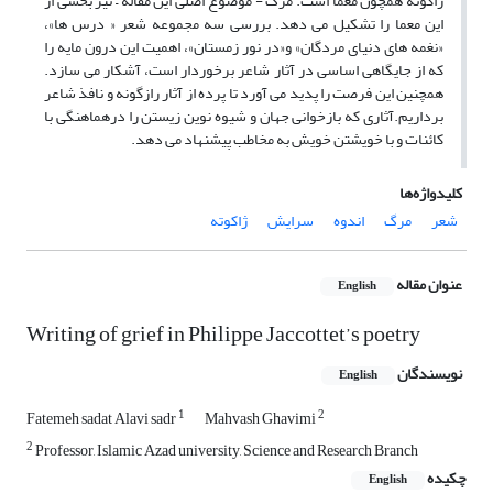
ژاکوته همچون معما است. مرگ - موضوع اصلی این مقاله – نیز بخشی از
این معما را تشکیل می دهد. بررسی سه مجموعه شعر « درس ها»،
«نغمه های دنیای مردگان» و«در نور زمستان»، اهمیت این درون مایه را
که از جایگاهی اساسی در آثار شاعر برخوردار است، آشکار می سازد.
همچنین این فرصت را پدید می آورد تا پرده از آثار رازگونه و نافذ شاعر
برداریم.آثاری که بازخوانی جهان و شیوه نوین زیستن را درهماهنگی با
کائنات و با خویشتن خویش به مخاطب پیشنهاد می دهد.
کلیدواژه‌ها
شعر
مرگ
اندوه
سرایش
ژاکوته
عنوان مقاله
English
Writing of grief in Philippe Jaccottet’s poetry
نویسندگان
English
1
2
Fatemeh sadat Alavi sadr
Mahvash Ghavimi
2
Professor, Islamic Azad university, Science and Research Branch
چکیده
English