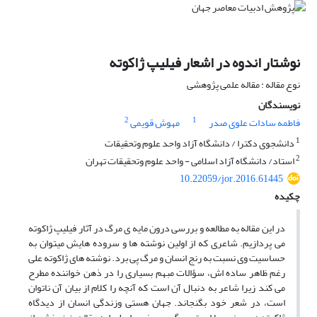
نوشتار اندوه در اشعار فیلیپ ژاکوته
نوع مقاله : مقاله علمی پژوهشی
نویسندگان
2
1
فاطمه سادات علوی صدر
مهوش قویمی
1
دانشجوی دکترا / دانشگاه آزاد واحد علوم وتحقیقات
2
استاد/ دانشگاه آزاد اسلامی - واحد علوم وتحقیقات تهران
10.22059/jor.2016.61445
چکیده
در این مقاله به مطالعه و بررسی درون مایه ی مرگ در آثار فیلیپ ژاکوته
می پردازیم. شاعری که از اولین نوشته ها و سروده هایش میتوان به
حساسیت وی نسبت به رنج انسان و مرگ پی برد. نوشته های ژاکوته علی
رغم ظاهر ساده اش، سؤالات مبهم بسیاری را در ذهن خواننده مطرح
می کند زیرا شاعر به دنبال آن است که آنچه را کلام از بیان آن ناتوان
است، در شعر خود بگنجاند. جهان هستی وزندگی انسان از دیدگاه