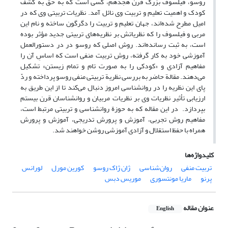
روسو، فیلسوف بزرگ قرن هجدهم، کسی است که به حق به کشف
کودک و اهمیت تعلیم و تربیت وی نائل آمد. نظریات تربیتی وی که در
امیل مطرح شده‌اند، جهان تعلیم و تربیت را دگرگون ساخته و نام این
مربی و فیلسوف را که نظریاتش بر نظریه‌های تربیتی جدید مؤثر بوده
است، به ثبت رسانده‌اند. روش اصلی که روسو در در دستورالعمل
آموزشی خود به کار گرفته، روش تربیت منفی است که اساسِ آن را
مفاهیم آزادی و «کودکی را به صورت تام و تمام زیستن» تشکیل
می‌دهند. مقالة حاضر به بررسی نظریة تربیتی منفی روسو پرداخته و ردّ
پای این نظریه را در روانشناسی امروز دنبال می‌کند تا از این طریق به
ارزیابی تأثیر نظریات وی بر نظریات مربیان و روانشناسان قرن بیستم
بپردازد. در این مقاله که به حوزة روانشناسی و تربیتی مرتبط است،
مفاهیم روش تجربی، آموزش و پرورش تدریجی، آموزش و پرورش
همراه با حفظ استقلال و آزادی آموزشی روشن خواهند شد.
کلیدواژه‌ها
تربیت منفی
روان‌شناسی
ژان ژاک روسو
کورین مورل
لورانس
پرنو
ماریا مونتسوری
موریس دبس
عنوان مقاله
English