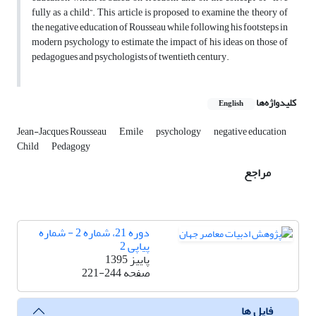
fully as a child”. This article is proposed to examine the theory of
the negative education of Rousseau while following his footsteps in
modern psychology to estimate the impact of his ideas on those of
pedagogues and psychologists of twentieth century.
کلیدواژه‌ها
English
Jean-Jacques Rousseau
Emile
psychology
negative education
Child
Pedagogy
مراجع
دوره 21، شماره 2 - شماره
پیاپی 2
پاییز 1395
صفحه
221-244
فایل ها