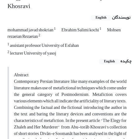
Khosravi
نویسندگان
English
1
1
mohammad javad shokrian
Ebrahim Salimi kochi
Mohsen
2
rezaeian Rezaeian
1
assistant professor University of Esfahan
2
lecturer University of yasoj
چکیده
English
Abstract
Contemporary Persian literature, like many examples of the world
literature, makes use of metafictional techniques which come under
the general category of Postmodernism. Metafiction covers
various elements which all indicate the artificiality of literary texts.
Combining the factual and the fictional, introducing the author in
the text, and baring the literary devices and conventions are the
characteristics of metafiction. In the present article, "The Elegy for
Zhaleh and Her Murderer" from Abu-torãb Khosravi's collection
of short stories, Divãn-e Soomanãt, has been analysed in the light of