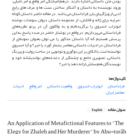
بودن متن داستانی اشاره دارند. درهم‌آمیختگی امر واقع و امر تخیلی،
ورود نویسنده به داستان و آشکار ساختن سنت ها و عرف های رایج
ادبی از ویژگیهای بارز فراداستان می باشد. در مقاله حاضر داستان کوتاه
«مرثیه برای ژاله و قاتلش» از مجموعه داستان دیوان سومنات نوشته
ابوتراب خسروی را برگزیده‌ایم و به واکاوی آن در پرتو نظریه‌های
فراداستانی می‌پردازیم. در واقع در نوشتار حاضر در صدد پاسخ به این
پرسش هستیم که آیا داستان مذکور را می توان بعنوان نمونه‌ای از
فراداستان در ادبیات داستانی معاصر بشمار آورد یا خیر؟ و آیا خسروی
توانسته است با اتکای بر این نوآوری و نوجویی در ساحت روایت و پیرنگ
داستانی، تصویری جامع و چشمگیر از دغدغه‌های نواندیشانه خود و
نویسندگان هم‌نسلش اراﺋﻪ دهد یا خیر؟
کلیدواژه‌ها
فراداستان
ابوتراب خسروی
واقعیت داستانی
امر واقع
ادبیات
معاصر ایران
عنوان مقاله
English
An Application of Metafictional Features to "The
Elegy for Zhaleh and Her Murderer" by Abu-torãb