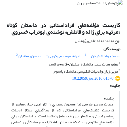
کاربست مؤلفه‌های فراداستانی در داستان کوتاه
«مرثیه برای ژاله و قاتلش» نوشته‌ی ابوتراب خسروی
نوع مقاله : مقاله علمی پژوهشی
نویسندگان
2
1
1
محمد جواد شکریان
ابراهیم سلیمی کوچی
محسن رضائیان
1
عضو هیات علمی دانشگاه اصفهان-گروه فرانسه
2
مربی زبان و ادبیات انگلیسی،دانشگاه یاسوج
10.22059/jor.2016.61370
چکیده
چکیده
ادبیات معاصر فارسی نیز همچون بسیاری از آثار ادبی جهان معاصر از
کاربست تکنیک‌های فراداستانی که از ویژگیهای ممتاز ادبیات
پسامدرنیستی به شمار می روند، غافل نمانده است. فراداستان دارای
مؤلفه های متنوعی است که همه آنها آشکارا به برساختگی و تصنعی