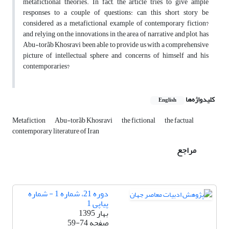
metafictional theories. In fact, the article tries to give ample
responses to a couple of questions: can this short story be
considered as a metafictional example of contemporary fiction?
and relying on the innovations in the area of narrative and plot, has
Abu-torãb Khosravi been able to provide us with a comprehensive
picture of intellectual sphere and concerns of himself and his
contemporaries?
کلیدواژه‌ها
English
Metafiction
Abu-torãb Khosravi
the fictional
the factual
contemporary literature of Iran
مراجع
دوره 21، شماره 1 - شماره
پیاپی 1
بهار 1395
صفحه
59-74