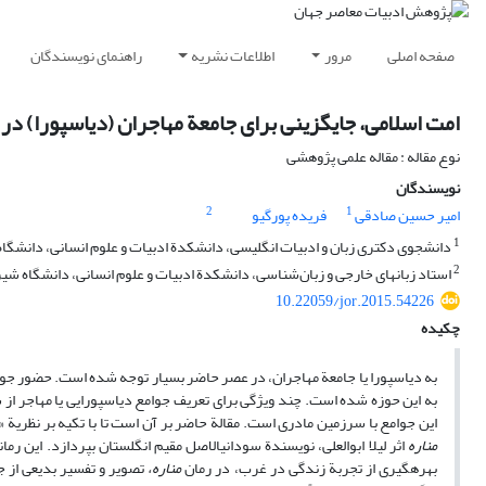
صفحه اصلی
مرور
اطلاعات نشریه
راهنمای نویسندگان
امت اسلامی، جایگزینی برای جامعة مهاجران (دیاسپورا) در 
نوع مقاله : مقاله علمی پژوهشی
نویسندگان
2
1
امیر حسین صادقی
فریده پورگیو
1
دانشجوی دکتری زبان و ادبیات انگلیسی، دانشکدة ادبیات و علوم انسانی، دانشگاه ش
2
استاد زبان‏های خارجی و زبان‌شناسی، دانشکدة ادبیات و علوم انسانی، دانشگاه شیراز
10.22059/jor.2015.54226
چکیده
به دیاسپورا یا جامعة مهاجران، در عصر حاضر بسیار توجه شده است. حضور جوا
به این حوزه شده است. چند ویژگی برای تعریف جوامع دیاسپورایی یا مهاجر از سو
این جوامع با سرزمین مادری است. مقالة حاضر بر آن است تا با تکیه بر نظریة «
مناره
اثر لیلا ابوالعلی، نویسندة سودانی­الاصل مقیم انگلستان بپردازد. این ر
بهره­گیری از تجربة زندگی در غرب، در رمان
مناره،
تصویر و تفسیر بدیعی از ج