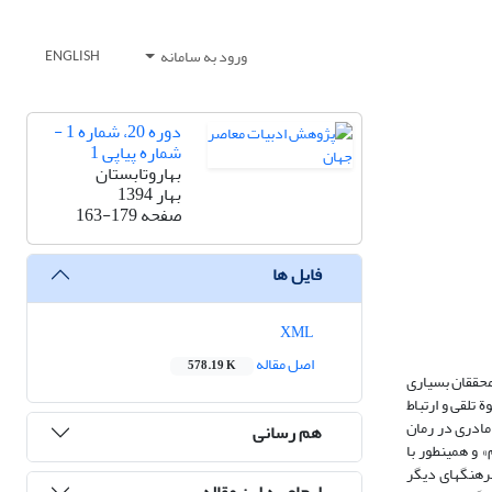
ورود به سامانه
ENGLISH
دوره 20، شماره 1 -
شماره پیاپی 1
بهاروتابستان
بهار 1394
صفحه
163-179
فایل ها
XML
اصل مقاله
578.19 K
محققان بسیاری
 تلقی و ارتباط
 مادری در رمان
هم رسانی
 و همین‏طور با
رهنگ‏های دیگر
ارجاع به این مقاله