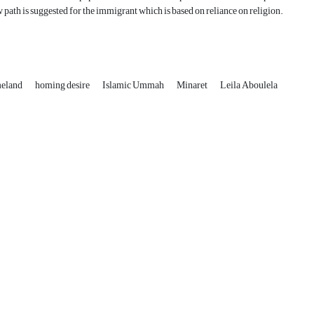
 path is suggested for the immigrant which is based on reliance on religion.
eland
homing desire
Islamic Ummah
Minaret
Leila Aboulela