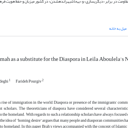
ی مقاومت در برابر «دیگری­سازی» و «به­حاشیه­رانده­شدن» در کشور میزبان و حفظ هویت ف
میل به خانه
ah as a substitute for the Diaspora in Leila Aboulela’s 
1
2
deghi
Farideh Pourgiv
 rise of immigration in the world, Diaspora or presence of the immigrants’ communi
nt scholars. The theoreticians of diaspora have considered several characterist
to the homeland. With regards to such a relationship scholars have always focused
 the idea of “homing desire” argues that many people and diasporan communities have
 to homeland. In this paper Brah’s views accompanied with the concept of Islamic