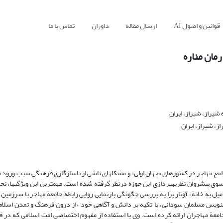
قوانین و اصول AI
ارسال مقاله
داوران
تماس با ما
رمان مناره
یراز، شیراز، ‌ایران
، شیراز، ‌ایران
مع مهاجر در کشورهای «جهان اولی» و مشکل­های ناشی از ناسازگاری فرهنگی سبب ورود 
ی پیشروان نظریه‏پردازی این حوزه درنظر گرفته شده است. مهم­ترین این ویژگی­ها، نحوة
میل به خانة» آوتار برا به بررسی چگونگی بازنمایی روایی رابطة جامعة مهاجر با سرزمین
مان‏نویس مسلمان سودانی، با تکیه بر دانش و آگاهی خود «از درون فرهنگ و تمدن اسلام»
امعة مهاجران ارائه کرده است. وی با استفاده از مفهوم اختصاصی امت اسلامی که در ف