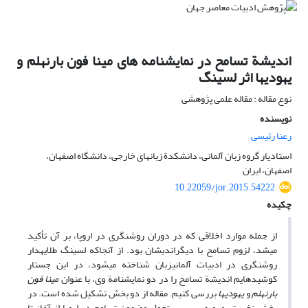
اندیشة تسامح در نمایشنامه‏ های مینا فون بارنهلم و
یهودی‏ها اثر لسینگ
نوع مقاله : مقاله علمی پژوهشی
نویسنده
رعنا رئیسی
استادیار گروه زبان آلمانی، دانشکدة زبان‏های خارجی، دانشگاه اصفهان،
اصفهان، ‌ایران
10.22059/jor.2015.54222
چکیده
از جمله موارد اخلاقی که در دوران روشنگری در اروپا، بر آن تأکید
می‏شد، لزوم تسامح با دیگراندیشان بود. از آنجاکه لسینگ طلایه‏دار
روشنگری در ادبیات آلمانی­زبان شناخته می‏شود، در این جستار
کوشیده‏ایم اندیشة تسامح را در دو نمایشنامة وی، با عنوان
مینا فون
بارنهلم
و
یهودی‏ها
بررسی کنیم. مقاله از دو بخش تشکیل شده است. در
بخش نخست، مروری بر سیر تحول مضمون تسامح در اروپا از آغاز تا