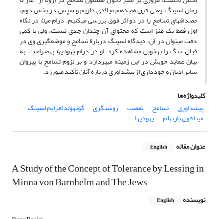
زمان لسینگ، یعنی قرن هجدهم میلادی داریم و سپس در بخش دوم،
مصداق‏های تسامح را در دو اثر فوق بررسی می­کنیم. درام
مینا
در نگاه
اول فقط یک طنز است که محتوای آن چندان جدی نیست، ولی با کمی
دقت می‏توان در آن، دیدگاه لسینگ دربارة تسامح و موضع‏گیری وی در
قبال جنگ را به­خوبی مشاهده کرد. او در درام
یهودی‏ها
به­صراحت، به
بیان عقاید خویش در این زمینه می­پردازد و بر لزوم تسامح با پیروان
سایر ادیان و خودداری از پیش‏داوری دربارة آنان تأکید می­ورزد.
کلیدواژه‌ها
پیش‏داوری
تسامح
تعصب
روشنگری
گوتهولد افرایم لسینگ
مینا فون بارنهلم
یهودی‏ها
عنوان مقاله
English
A Study of the Concept of Tolerance by Lessing in
Minna von Barnhelm and The Jews
نویسنده
English