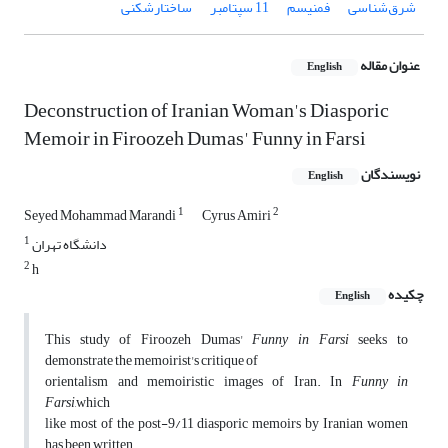
شرق‌شناسی
فمنیسم
11 سپتامبر
ساختارشکنی
عنوان مقاله
English
Deconstruction of Iranian Woman's Diasporic
Memoir in Firoozeh Dumas' Funny in Farsi
نویسندگان
English
1
2
Seyed Mohammad Marandi
Cyrus Amiri
1
دانشگاه تهران
2
h
چکیده
English
This study of Firoozeh Dumas'
Funny in Farsi
seeks to
demonstrate the memoirist's critique of
orientalism and memoiristic images of Iran. In
Funny in
Farsi
,which
like most of the post-9/11 diasporic memoirs by Iranian women
has been written