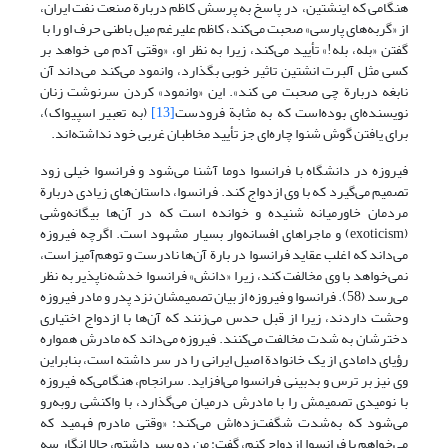
هنگامی که اینشتین، در پاسخ به پرسش کاظم دربارة صنعت نفت ایران،
از «گربه‌های پارسی» صحبت می‌کند، کاظم علیرغم میل باطنی حرف او را با
گفتن «بله، بله!» تأیید می‌کند، زیرا به نظر او، «وقتی آدم می خواهد بر
کسی مثل آلبرت انشتین تاثیر خوبی بگذارد، وانمود می‌کند می‌داند آن
نابغه دربارة چی صحبت می کند». این «وانمود» کردن سرنوشت زنان
نویسنده‌ای بوده‌است که به مثابة فرودست
[13]
(به تعبیر اسپیواک)،
برای یافتن گوش شنوا چاره‌ای جز تأیید مخاطبان غربی خود نداشته‌اند.
فیروزه در دانشگاه با فرانسوا دوما آشنا می‌شود و فرانسوا خیلی زود
تصمیم می‌گیرد که با وی ازدواج کند. فرانسوا، داستان‌های زیادی دربارة
مردمان خاورمیانه شنیده و خوانده است که در آن‌ها بیگانه‌وشی
(exoticism) و ماجراهای افسانه‌وار بسیار مشهود است. اگرچه فیروزه
می‌داند که اغلب عقاید فرانسوا در بارة آن‌ها نادرست و توهم‌آمیز است،
نمی‌خواهد با وی مخالفت کند، زیرا «دانش» فرانسوا خدشه‌ناپذیر به نظر
می‌رسد (58). فرانسوا و فیروزه از بیان تصمیمشان نزد پدر و مادر فیروزه
وحشت داردند، زیرا از قبل حدس می‌زنند که آن‌ها با ازدواج اختیاری
دخترشان به شدت مخالفت می‌کنند. فیروزه می‌داند که مادرش همواره
رؤیای دامادی از یک خانوادة اصیل ایرانی را در سر داشته است، بنابراین
وی نیز بر ترس و بدبینی فرانسوا می‌افزاید. سرانجام، هنگامی‌که فیروزه
با نومیدی تصمیمش را با مادرش درمیان می‌گذارد، با واکنشی روبه‌رو
می‌شود که به‌شدت شگفت‌زده‌اش می‌کند: «وقتی مادرم فهمید که
می‌خواهم با فرانسوا ازدواج کنم، گفت: من دو پسر داشتم، حالا انگار سه