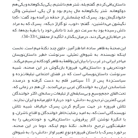
داستان‌بافی کردم. گفتم بله، شتر هم داشتیم، یکی یک‌کوهانه و یکی هم
دوکوهانه. شتر یک‌کوهانه مال پدرم بود و آن یکی، استیشن واگن
خانوادگیمان بود. پسرک که چشمانش از حدقه درآمده بود گفت: «کجا
نگهشون می‌داشتین». گفتم: «خوب، تو گاراژ دیگه». پسرک که به مراد
دلش رسیده بود به سرعت دور شد تا
دانش
خود را با بقیة بچه‌ها، که
در حیاط بازی می‌کردند، درمیان بگذارد (تأکید از محققان) (33-34).
این صحنة به ظاهر ساده، اما طنزآمیز، حاوی چند نکتة مهم است. نخست
اینکه نویسنده، به شیوه‌ای تمثیلی، سرنوشت خطیر داستان‌نویسان
مهاجر ایرانی در غرب را با بیان این واقعة به ظاهر کودکانه ترسیم می‌کند.
خودتحریفی و «داستان‌بافی» فیروزة بازیگوش در این صحنه، شبیه
سرنوشت داستان‌نویسانی است که در فضای اجتماعی تبلیغات‌زده و
سیاست‌زدة پس از 11 سپتامبر قلم به دست گرفته و درصدد
شناساندن ایران به خوانندگان غربی برمی‌آمدند، آن هم در زمانی که،
تحت القای حجم وسیع و بی‌سابقه‌ای از تبلیغات رسانه‌ای، اکثر خوانندگان
غربی کمترین تردیدی به «دانش» خود دربارة خاورمیانه و ایران ندارند.
تلاش فیروزه در جهت سرگرم کردن پسرک خیالباف شبیه تلاش
نویسندگانی است که، به امید رضایت‌خاطر خوانندگان و اقناع ناشران، و
با انگیزة نوشتن آثار پرفروش، «داستان‌بافی» و خودتحریفی را به
حقیقت‌گویی ترجیح داده‌اند. نکتة دوم اینکه، دوما در این صحنه،
برخورد پسرک با داستان فیروزه و نوع تعبیر او از «دانش» را، به شیوه‌ای