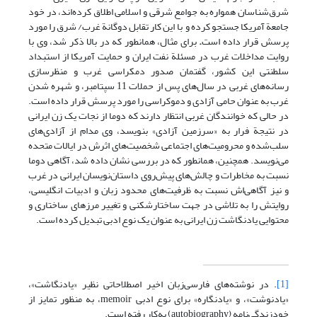
شرق‌شناسان همواره به جوامع شرقی و اسلامی اطلاق کرده‌اند، در خود
جامعة آمریکا جستجو کرده و با این کار تقابل دوگانة غرب/ شرق را مورد
پرسش قرار داده است
.
برای مثال، همانطور که در بالا ذکر شد، وی با
روایت مداخلات غرب در مسئلة نفت ایران و حمایت آمریکا از استبداد
سلطنتی این کشور، گفتمان صدور دمکراسی غرب و منظرسازی
رسانه‌های غربی در سال‌های پس از حملات 11 سپتامبر، و شهره شدن
غرب به عنوان حامی آزادی و دموکراسی را مورد پرسش قرار داده است.
در حالی که خوانندگان غربی انتظار دارند که دوما از نجات یک زن ایرانی
در نتیجة فرار به «سرزمین آزادی» بنویسد، وی مدام از آزادی‌های
سلب‌شده و محرومیت‌های اجتماعی شخصیت‌های اثرش در ایالات متحده
می‌نویسد. همچنین، همانطور که در بررسی نشان داده شد، آگاهی دوما
نسبت به مخاطرات و چالش‌های پیش‌روی داستان‌نویسان ایرانی در غرب
و نیز آگاهی‌اش نسبت به ظرفیت‌های محدود زبان و ادبیات انگلیسی،
روایتش را به تلاشی در جهت ساختارشکنی و تغییر مرزهای ساختاری و
محتوایی یادنگاشت زن ایرانی به عنوان یک نوع ادبی تبدیل کرده است.
[1]
. در نوشته‌های فارسی‌زبان اخیر اصطلاحاتی نظیر «یادنگاشت»،
«یادنوشت»، و «یادنگاره» برای نوع ادبی memoir، به منظور تمایز از
خودزندگی‌نامه (autobiography) به‌کار رفته است.