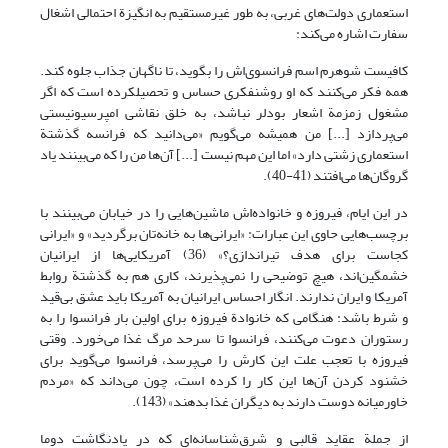
استعماری دولت‌های غربی، به طور غیرمستقیم به انگیزة احتمالی اشغال
سفارت اشاره می‌کند:
کافیست شوهرم اسم فرانسوی‌اش را بگوید، تا ناگهان جذاب جلوه کند.
همه فکر می‌کنند که او روشنفکری حساس و تحصیلکرده است که اگر
مشغول زمزمة اشعار بودلر نباشد، به خلق نقاشی امپرسیونیستی
می‌پردازد [...] من همیشه می‌گویم «می‌دانید که فرانسه گذشتة
استعماری زشتی دارد» اما این مهم نیست [...] آن‌ها من را که می‌بینند یاد
گروگان‌ها می‌افتند (41-40).
در این ایام، فیروزه و خانواده‌اش ماشین‌هایی را در خیابان می‌بینند با
برچسب‌هایی حاوی این عبارات: «ایرانی‌ها به خانه‌تان برگردید» و «ایرانی
کجاست برای هدف تیراندازی؟» (36) آمریکایی‌ها از ایرانیان
خشمگین‌اند، هیچ توضیحی را نمی‌پذیرند، کاری هم به گذشتة روابط
آمریکا و ایران ندارند. انگار احساس ایرانیان به آمریکا باید عشق بی‌قید
و شرط باشد: هنگامی که خانوادة فیروزه برای اولین بار فرانسوا را به
رستوران دعوت می‌کنند، فرانسوا تا سرحد مرگ غذا می‌خورد. وقتی
فیروزه با تعجب علت این کارش را می‌پرسد، فرانسوا می‌گوید برای
خشنود کردن آن‌ها این کار را کرده است، چون می‌داند که «مردم
خاورمیانه دوست دارند به دیگران غذا بدهند» (143).
از جملة عقاید قالبی و شرق‌شناسانه‌ای که در یادنگاشت دوما