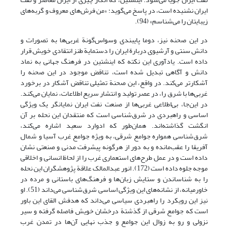
ایران نشنیده است، در پاسخ می‌گوید: «من فرش‌های معروف و گربه‌های
زیبایتان را می‌شناسم» (94).
در این صحنه نیز، دوما پایبندی وسواس‌گونة غربی‌ها به تصورات و
دانش سنتی و آرشیوی دربارة ایران را دستمایة طنز انتقادی خویش قرار
داده است. یادآوری این نکته که اینشتین در فرهنگ جهانی به نماد
دانش و آگاهی تبدیل شده است، تناقض موجود در این صحنه را
آشکارتر می‌کند. در واقع، این صحنة تمثیلی تناقض آشکار در برخورد
غربی‌ها با شرق را، در عصر تولید و انتشار سریع اطلاعات، نمایان می‌کند.
در این‌جا، بی‌اطلاعی غربی‌ها از صنعت نفت ایران نمایانگر یک ویژگی
اساسی و راهبردی در شرق‌شناسی است که منتقدان این نحله بر آن
انگشت گذاشته‌اند. همان‌طور که ادوارد سعید اشاره می‌کند،
شرق‌شناسی همواره جوامع شرقی، به ویژه جوامع غرب آسیا و شمال
آفریقا را عقب‌مانده و به دور از هرگونه پیشرفت مدنی و صنعتی نشان
داده است و در عمل طرح‌های استعماری غرب را از لحاظ انسانی و اخلاقی
موجه جلوه داده است (172). انور عبدالمالک علاقة پژوهشگران این نحله
را به شناساندن و ستایش زبان‌ها و فرهنگ‌های باستانی و مرده در
خاورمیانه، از نشانه‌های این ویژگی اساسی شرق‌شناسی می‌داند (51). او
نیز این رویکرد را راهبردی سیاسی می‌داند که هدفش القای این باور
است که جوامع شرقی از گذشتة درخشان خویش فاصله گرفته و سیر
نزولی و رو به زوال این جوامع و جذب نهایی آن‌ها در تمدن غرب