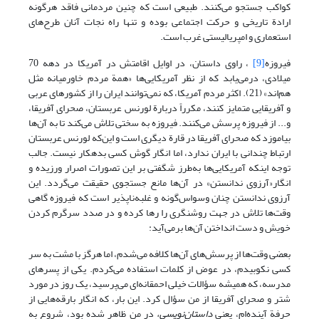
کواکب جستجو می‌کنند. طبیعی است که چنین مردمانی فاقد هرگونه
ارادة تاریخی و حرکت اجتماعی بوده و تنها راه نجات آنان طرح‌های
استعماری و امپریالیستی غرب است.
فیروزه
[9]
، راوی داستان، در اوایل اقامتش در آمریکا در دهه 70
میلادی، درمی‌یابد که از نظر آمریکایی‌ها «همة مردم خاورمیانه مثل
هم‌اند» (21). اکثر مردم آمریکا، که نمی‌توانند ایران را از کشورهای عربی
و آفریقایی متمایز کنند، مکرراً دربارة لورنس عربستان، صحرای آفریقا،
و... از فیروزه پرسش می‌کنند. فیروزه به سختی تلاش می‌کند تا به آن‌ها
بیاموزد که صحرای آفریقا در قارة دیگری است و این‌که لورنس عربستان
ارتباط چندانی با ایران ندارد، اما انگار گوش کسی بدهکار نیست. جالب
توجه اینکه آمریکایی‌ها به‌طرز شگفتی بر این تصورات اصرار ورزیده و
انگار«آرزوی ندانستن» در آن‌ها مانع جستجوی حقیقت می‌گردد. این
آرزوی ندانستن چنان وسواس‌گونه و غلبه‌ناپذیر است که فیروزه گاهی
وقت‌ها تلاش در جهت روشنگری را رها کرده و در صدد سرگرم کردن
خویش و دست انداختن آن‌ها برمی‌آید:
بعضی وقت‌ها از پرسش‌های آن‌ها کلافه می‌شدم، اما هرگز با مشت به سر
کسی نکوبیدم، در عوض از کلمات استفاده می‌کردم. یکی از پسرهای
مدرسه، که همیشه سؤالات خیلی احمقانه‌ای می‌پرسید، یک روز در مورد
شتر و صحرای آفریقا از من سؤال کرد. این بار، که انگار بارقه‌هایی از
حرفة آینده‌ام، یعنی
داستان‌نویسی،
در من ظاهر شده بود، شروع به