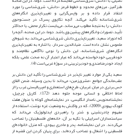
تمثیلی، با «دانش» شرق‌شناسی مقایسه کرده است. دوما، در این صحنة
طنزآمیز، مرزهای محدود و خطوط قرمز «دانش» شرق‌شناسی را مورد
انتقاد قرار داده و بر واپس‌گرایی و تغییرناپذیری انگاره‌های
شرق‌شناسانه تأکید می‌کند. آنچه تکاپوی پسرک در جست‌وجوی
«دانش» را به نتیجة مطلوب می‌رساند، می‌بایست تکرار محض، یا حداکثر
تأیید، تصورات و انگاره‌های پیشین وی باشد. دوما، در این صحنه، آنچه را
که ادوراد سعید، تغییرناپذیری دانش شرق‌شناسی می‌داند، به شیوه‌ای
ملموس نشان داده است. ضیاءالدین سردار، با اشاره به تغییرناپذیری
انگاره‌های شرق‌شناسانه، این دانش را نوعی ناآگاهی نظام‌مند و
خودفریبی خودخواسته می‌داند که عیار اعتبار آن نه صحت علمی، بلکه
ایجاد خودرضامندی و خودبرتربینی در سوژة غربی است (4).
سعید یکی از موارد تغییر ناپذیر در شرق‌شناسی را تأکید این دانش بر
عقب‌ماندگی جوامع «مشرق‌زمین» می‌داند تا بدین وسیله، ضمن القای
حس برتری در میان غربیان، طرح‌های استعماری و امپریالیستی غرب را از
لحاظ اخلاقی و انسانی موجه جلوه دهد (172). کاریل چرچیل،
نمایشنامه‌نویس نامدار انگلیسی، در نمایشنامه‌ای کوتاه با عنوان
هفت
کودک یهودی
(2009)، که در واکنش به وضعیت غزه نوشت، استفاده از
مفهوم چادرنشینی و شتر را راهبردی ایدئولوژیک می‌داند که
سیاستمداران اسراییلی با تکیه بر آن، خانه‌های فلسطینیان را تصاحب
می‌کردند. در این نمایشنامه، پدر و مادری یهودی، که منزل خانواده‌ای
فلسطینی را اشغال و تصاحب کرده‌اند، برای پنهان کردن این قضیه از