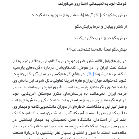
کودک خود به تمهیداتی آشنا روی می‌آورند:
بهش [به کودک] بگو آن‌ها [فلسطینی‌ها] بدوی و بیابانگردند
از شتر و بیابان و خرما برایش بگو
بهش بگو در چادر زندگی می‌کنند
بهش بگو اصلاً خانه نداشته‌اند. (ب 4)
در روز‌های اول اقامتشان، فیروزه و پدرش، کاظم، از بی‌اطلاعی غربی‌ها از
صنت نفت ایران و، در عوض، کنجکاویشان دربارة «گربه‌های پارسی»
شگفت‌زده می‌شوند
[10]
. در واقع اگر هم کسی در میان آمریکایی‌ها پیدا
شود که بتواند میان ایران و قارة آفریقا تفاوتی قائل شود، این دانش وی
را باید مدیون «گربه‌های پارسی» دانست. فیروزه و پدرش، همانند بیشتر
مردم ایران، نمی‌دانند به پرسش‌های مکرر دوستان آمریکایی خود
دربارة «گربه‌های پارسی»، چه پاسخی باید بدهند. یکی از بخش‌های جالب
و طنزآمیز این یادنگاشت، خاطره‌ای از دوران دانشجویی کاظم و دیدار وی
با فیزیکدان معروف مقیم آمریکا، آلبرت اینشتین، است. کاظم به کمک
چند تن از استادان دانشگاه محل تحصیلش به دیدار اینشتین در
نیوجرسی می‌رود. او که دانشجوی صنعت نفت بوده و به فیزیک نیز بسیار
علاقه‌مند است، با شور و اشتیاق بسیار نظر اینشتین را دربارة صنعت
نفت ایران جویا می‌شود. اینشتین، که انگار چیزی از ایران معاصر و نفت