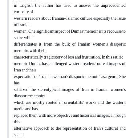
in English, the author has tried to answer the unprecedented
curiosity of
western readers about Iranian-Islamic culture, especially the issue
of Iranian
women. One significant aspect of Dumas' memoir is its recourse to
satire, which
differentiates it from the bulk of Iranian women's diasporic
memoirs with their
characteristically tragic story of loss and frustration. In this satiric
memoir, Dumas has challenged western readers' unreal images of
Iran and their
expectation of "Iranian woman's diasporic memoir" as a genre. She
has
satirized the stereotypical images of Iran in Iranian women's
diasporic memoirs
which are mostly rooted in orientalists' works and the western
media, and has
replaced them with more objective and historical images. Through
this
alternative approach to the representation of Iran's cultural and
social