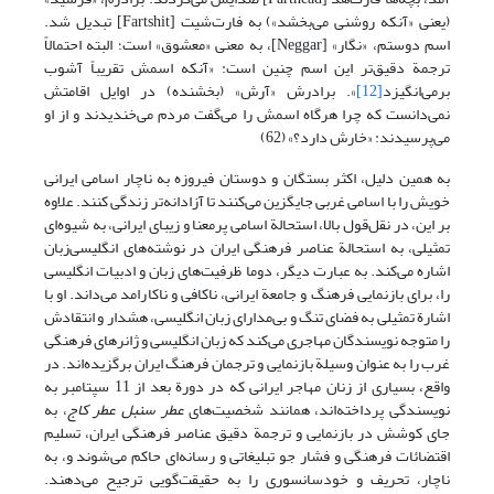
(یعنی «آنکه روشنی می‌بخشد») به فارت‌شیت [Fartshit] تبدیل شد.
اسم دوستم، «نگار» [Neggar]، به معنی «معشوق» است؛ البته احتمالاً
ترجمة دقیق‌تر این اسم چنین است: «آنکه اسمش تقریباً آشوب
برمی‌انگیزد
[12]
». برادرش «آرش» (بخشنده) در اوایل اقامتش
نمی‌دانست که چرا هرگاه اسمش را می‌گفت مردم می‌خندیدند و از او
می‌پرسیدند: «خارش دارد؟» (62)
به همین دلیل، اکثر بستگان و دوستان فیروزه به ناچار اسامی ایرانی
خویش را با اسامی غربی جایگزین می‌کنند تا آزادانه‌تر زندگی کنند. علاوه
بر این، در نقل‌قول بالا، استحالة اسامی پرمعنا و زیبای ایرانی، به شیوه‌ای
تمثیلی، به استحالة عناصر فرهنگی ایران در نوشته‌های انگلیسی‌زبان
اشاره می‌کند. به عبارت دیگر، دوما ظرفیت‌های زبان و ادبیات انگلیسی
را، برای بازنمایی فرهنگ و جامعة ایرانی، ناکافی و ناکارامد می‌داند. او با
اشارة تمثیلی به فضای تنگ و بی‌مدارای زبان انگلیسی، هشدار و انتقادش
را متوجه نویسندگان مهاجری می‌کند که زبان انگلیسی و ژانرهای فرهنگی
غرب را به عنوان وسیلة بازنمایی و ترجمان فرهنگ ایران برگزیده‌اند. در
واقع، بسیاری از زنان مهاجر ایرانی که در دورة بعد از 11 سپتامبر به
نویسندگی پرداخته‌اند، همانند شخصیت‌های
عطر سنبل عطر کاج
، به
جای کوشش در بازنمایی و ترجمة دقیق عناصر فرهنگی ایران، تسلیم
اقتضائات فرهنگی و فشار جو تبلیغاتی و رسانه‌ای حاکم می‌شوند و، به
ناچار، تحریف و خودسانسوری را به حقیقت‌گویی ترجیح می‌دهند.