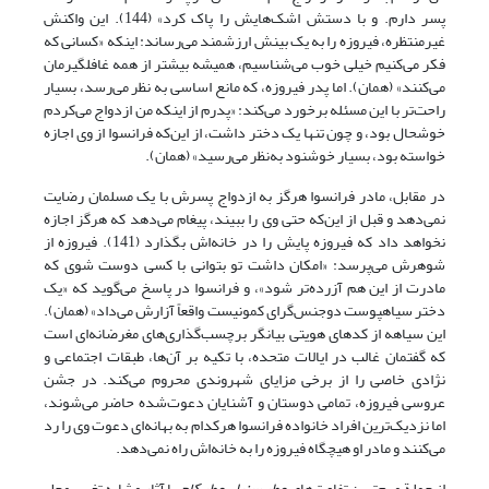
پسر دارم. و با دستش اشک‌هایش را پاک کرد» (144). این واکنش
غیرمنتظره، فیروزه را به یک بینش ارزشمند می‌رساند: اینکه «کسانی که
فکر می‌کنیم خیلی خوب می‌شناسیم، همیشه بیشتر از همه غافلگیرمان
می‌کنند» (همان). اما پدر فیروزه، که مانع اساسی به نظر می‌رسد، بسیار
راحت‌تر با این مسئله برخورد می‌کند: «پدرم از اینکه من ازدواج می‌کردم
خوشحال بود، و چون تنها یک دختر داشت، از این‌که فرانسوا از وی اجازه
خواسته بود، بسیار خوشنود به‌نظر می‌رسید» (همان).
در مقابل، مادر فرانسوا هرگز به ازدواج پسرش با یک مسلمان رضایت
نمی‌دهد و قبل از این‌که حتی وی را ببیند، پیغام می‌دهد که هرگز اجازه
نخواهد داد که فیروزه پایش را در خانه‌اش بگذارد (141). فیروزه از
شوهرش می‌پرسد: «امکان داشت تو بتوانی با کسی دوست شوی که
مادرت از این هم آزرده‌تر شود»، و فرانسوا در پاسخ می‌گوید که «یک
دختر سیاهپوست دوجنس‌گرای کمونیست واقعاً آزارش می‌داد» (همان).
این سیاهه از کدهای هویتی بیانگر برچسب‌گذاری‌های مغرضانه‌ای است
که گفتمان غالب در ایالات متحده، با تکیه بر آن‌ها، طبقات اجتماعی و
نژادی خاصی را از برخی مزایای شهروندی محروم می‌کند. در جشن
عروسی فیروزه، تمامی دوستان و آشنایان دعوت‌شده حاضر می‌شوند،
اما نزدیک‌ترین افراد خانواده فرانسوا هرکدام به بهانه‌ای دعوت وی را رد
می‌کنند و مادر او هیچگاه فیروزه را به خانه‌اش راه نمی‌دهد.
از جملة مهم‌ترین تفاوت‌های
عطر سنبل عطر کاج
با آثار مشابه تغییر محل