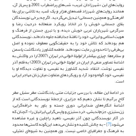
روایت‌های این «شهرزادان غریب» شب‌های پراضطراب 2001 و پس‌از آن،
همانند روایت‌های شهرزاد قصه‌های
هزار و یک شب،
به تلاشی برای بقا
(فرهنگی و همچنین جسمانی) تبدیل می‌گردید. اگرچه برخی نویسندگان
بقای جسمانی خویش را در اتخاذ رویکرد منفعلانه درجهت رضا و
سرگرمی شهریاران غربی خویش دیده، و با تبری جستن از فرهنگ و
هویت اسلامی و ایرانی، خود را تافتة جدابافته جلوه داده‌اند، نویسندگانی
هم بوده‌اند که تلاش خود را به حقیقت‌گویی معطوف نموده و اصل
بی‌طرفی را تاحدودی رعایت نموده‌اند. فاطمه کشاورز یادنگاشت
یاسمن
و ستاره‌ها: چیزی بیشتر از لولیتا خوانی در تهران
(2007)را در واکنش به
اشاعة تصاویر منفی از ایران در
لولیتا خوانی در تهران
ِ (2003) به قلم آذر
نفیسی نوشت. انتقاد شدید کشاورز به نفیسی، و تفاوت دیدگاه او با
نفیسی، خود گواه وجود آراء و رویکردهای متفاوت میان زنان مهاجر ایرانی
است.
در ادامة این مقاله، با بررسی جزئیات متنی یادنگاشت
عطر سنبل عطر
کاج
برآنیم تا نشان دهیم که جزایری، ازجملة نویسندگانی است که از
اشاعة انگاره‌های ضدایرانی دوری جسته و باور به خرافه‌گرایی،
زن‌ستیزی، جزم‌اندیشی، خردستیزی و واپس‌گراییِ ایرانیان را- آنچنان که
در آثار نویسندگانی چون آذر نفیسی، ناهید راچلین و غیره مشاهده
می‌شود
[7]
- به چالش کشیده و نشان می‌دهد این‌گونه کاستی‌ها محدود
به فرهنگ و جغرافیای خاصی نیست. وی همچنین به شیوه‌ای تمثیلی،