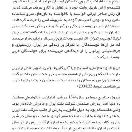
موانع و مخاطرات پیش‌روی داستان نویسان مهاجر ایرانی را به تصویر
کشیده و از این طریق روایت خود را در تقابل با آثاری عرضه می‌کند که در
آن زنان مهاجر ایرانی خواسته یا ناخواسته به باورهای شرق‌شناسانه
دامن زده و نوعی فمنیسم آلوده به شرق‌شناسی را عرضه کرده‌اند.
استفاده از طنز در توصیف زندگی در آمریکا و تغییر مکرر صحنة داستان
از ایران به آمریکا و برعکس، این اثر را در تقابل با یادنگاشت‌هایی چون
لولیتاخوانی در تهران،
اثر نفیسی و
دختران پارسی
اثر راچلین قرار می‌دهد
که در آن‌ها نویسندگان، با تمرکز بر زندگی در ایران، زن‌ستیزی و
جزم‌اندیشی ایرانیان را از دیدگاهی غربی‌شده برای خوانندگان غربی
توصیف می‌کنند.
من و خانواده‌ام نمی‌دانستیم چرا آمریکایی‌ها چنین تصویر غلطی از ایران
دارند، تا اینکه روزی یکی از همسایه‌ها سرنخی به دستمان داد. او گفت
که فیلم
لورنس عربستان
را دیده است و به همین جهت ایران را خوب
می‌شناسد. (دوما، 2004،33)
فیروزه جزایری دوما در سال 1344 در شهر آبادان در خانواده‌ای مسلمان
به دنیا آمد. پدرش مهندس شرکت نفت ایران و مادرش خانه‌دار بود.
وقتی هفت‌ساله بود به دلیل مأموریت پدرش از جانب شرکت نفت ایران
به همراه خانواده به ایالات متحده سفر کرد و به مدت دو سال در شهر
ویتی‌یر کالیفرنیا ساکن شد و دوباره به ایران بازگشت. پس از دو سال
اقامت در ایران، خانوادة جزایری بار دیگر به ایالات متحده مسافرت کرد و