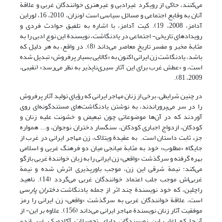
می‌کنند، حاکی از رویکرد غیرادبی و غیرهنری خوانندگان غربی و علاقة
آنان به وقایع اجتماعی و مسائل سیاسی است (ونزان، 2010، 16، لوراین
آدامز، 2008، 19). کیت آدامز، با اشاره به تلفیق حوادث فردی و
رویدادهای تاریخی- اجتماعی در یادنگاشت، نویسندة این نوع ادبی را به
مثابة مخبر و مفسر تاریخ معاصر می‌داند (8). در واقع، به هر دلیل که
باشد، یادنگاشت زن ایرانی اکنون به «کالایی بسیار پرفروش» تبدیل شده
است، و «عطش غرب برای این آثار سیری‌ناپذیر به نظر می‌رسد» (نقیبی،
2009، 81).
در چنین شرایطی، برخی از زنان مهاجر ایرانی که رؤیای تولید آثار پرفروش
را در سر می‌پروراندند، به نوشتن یادنگاشت‌های مستندگونه‌ای روی
آوردند که در آن‌ها موضوعاتی چون تبعیض و خشونت علیه زنان و
کودکان، ازدواج اجباری کودکان، سنگسار دختران نوجوان، و... همواره
جزء ثابت داستان است. به عقیدة ویتلاک، زن مهاجر ایرانی در غرب از
جایگاه «مطلوب» خود به مثابة میانجی میان دو فرهنگ غربی و اسلامی
بهره گرفته و سرگذشت «واقعی» زن ایرانی را به زبان خوانندة غربی بازگو
می‌کند: نیمة شرقی این زن، موجب باورپذیری اثرش شده و نیمة
غربی‌اش موجب جلب اعتماد خوانندگان غربی می‌گردد (14). ناهید
راچلین، که خود نویسندة چند اثر از جمله یادنگاشت
دختران پارسی
است، علاقة خوانندگان غربی به سرگذشت «واقعی» زن ایرانی را رمز
موفقیت آثار زنان نویسندة مهاجر ایرانی می‌داند (156). علاوه بر این- از
آن‌جا که اغلب این نویسندگان دارای تحصیلات آکادمیک غربی‌اند-