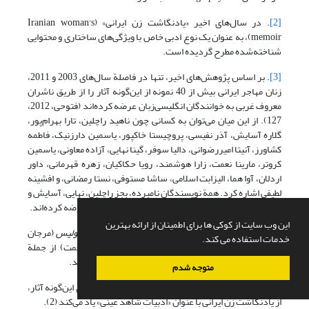
[2]
. در سال‌های اخیر «یادنگاشت زن ایرانی» (Iranian woman's
memoir)، به عنوان یک نوع ادبی خاص با ویژگی‌های ساختاری و محتوایی
شناخته‌شده مطرح گردیده است.
[3]
. بر اساس پژوهش‌های اخیر، تنها در فاصلة سال‌های 2003 و 2011،
زنان مهاجر ایرانی بیش از 40 نمونه از این‌گونه آثار را از طریق ناشران
معروف غربی به خوانندگان انگلیسی‌زبان عرضه کرده‌اند (فتوحی، 2012،
127). از این میان می‌توان به کسانی چون ناهید راچلین، تارا بهرام‌پور،
گلاره آسایش، آذر نفیسی، پروچیستا خاکپور، یاسمین دارزنیک، فاطمه
کشاورز، آنیتا امیررضوانی، دالیا سوفر، گینا نهایی، آزاده معاونی، یاسمین
کروتر، مارینا نعمت، زارا هوشمند، رویا حکاکیان، زهره قهرمانی، داور
اردلان، آوا هما، الیزابت اسلامی، ساشا مستوفی، نستا رمضانی، و افشینه
لطیفی اشاره کرد. همة نویسندگان نامبرده، بجز راچلین، نهایی، آسایش و
بهرام‌پور، نخستین اثر داستانی خود را بعد از سال 2001 عرضه کرده‌اند.
این وب سایت از کوکی ها برای اطمینان از ارائه بهترین
[4]
. برای نمونه،
لولیتا خوانی در تهران
(آذر نفیسی)،
پرسپولیس
(مرجان
خدمات استفاده می کند.
ساتراپی؛ زبان اصلی فرانسوی)،
زندانی تهران
(مارینا نعمت) از جملة
پرفروش‌ترین آثار ادبی در آمریکا طی سال‌های اخیر بوده‌اند.
متوجه شدم
[5]
. فاطمه کشاورز با اشاره به رویکرد غیرادبی و غیرهنری این‌گونه آثار،
از یادنگاشت زن ایرانی با عنوان «ادبیات شاهد عینی» یاد می‌کند (2).