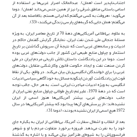
اجتناب‌ناپدیر است (همان). عبدالمالک اصرار غربی‌ها بر استفاده از
اسامی باستانی مناطق شرقی را نیز از همین جنس می‌داند (همان). دوما
می‌گوید: «هروقت به کسی می‌گفتم که ایرانی هستم، بلافاصله بعد از آن
می‌گفتم: همان جایی که گربه‌های پارسی زندگی می‌کنند» (33).
به علاوه، بی‌اطلاعی آمریکایی‌های دهة 70 از تاریخ معاصر ایران، به ویژه
مسئلة جنجالی ملی شدن نفت ایران، نمایانگر گرایش گفتمان حاکم در
ادبیات و رسانه‌های غربی است که نتیجة آن سرپوش گذاشتن بر تاریخ
استثمار و چپاول منابع طبیعی این کشور از جانب دولت‌های غربی بوده
است. دوما در این یادنگاشت داستان تلاش تاریخی مردم ایران در ملی
کردن صنعت نفت و ایجاد حکومت قانون وکارشکنی متقابل دولت‌های
غربی را برای خوانندگان انگلیسی‌زبان بیان می‌کند. در واقع، یکی از نقاط
قوت این یادنگاشت آوردن اینگونه مسائل به خودآگاهی سیاسی ادبیات
انگلیسی، به‌ ویژه ادبیات مهاجرت ایرانی، است. به هر حال، جالب توجه
است که در دهة 1970، علیرغم تاریخ طولانی چپاول منابع نفتی ایران از
جانب دولت‌های غربی، بیشتر آمریکایی‌ها هنوز اسمی از ایران
نشنیده‌اند: «از پرسش‌های آن‌ها پیدا بود که بیشتر آمریکایی‌ها در سال
1972 هیچ اسمی از ایران نشنیده بودند» (دوما 31).
بعد از انقلاب و اشغال سفارت آمریکا، بی‌اطلاعی از ایران به یکباره جای
خود را به نفرت می‌دهد. فیروزه برخورد متفاوت مردم با او و شوهر
فرانسوی‌اش را به شیوه‌ای طنزآمیز بیان می‌کند و با اشاره به گذشتة