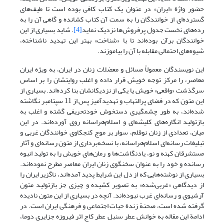
حضور واژة «ایران» در عنوان یک کتاب کافی بوده است تا طیف‌های
گسترده‌ای از خوانندگان را به سمت آن کتاب کشانده و گاهی آن را به
رده‌های نخست جدول پرفروش‌ها نزدیک نماید
[4]
. شاید بسیاری از این
خوانندگان برآن بوده‌اند تا با «شناخت» بهتر این تهدید ناشناخته،
شیوه‌های احتمالی مقابله با آن را بیاموزند.
این نویسندگان معمولاً مسائل و معضلات زنان در ایران، به ویژه ایران
معاصر، را مرکز توجه خویش قرار داده و اغلب روایتشان را بر اساس
سرگذشت «واقعی» خویش یا یکی از نزدیکانشان بنا کرده‌اند. بسیاری از
این متون که در فضای پرالتهاب و تهدیدآمیز پس از 11 سپتامبر نگاشته
شده‌اند، به طور چشمگیری دستخوش خودتحریفی گشته و اغلب به
بازتولید انگاره‌های کلیشه‌ای و اسلام‌هراسانه روی آورده‌اند. در این
میان، تعدادی از زنان نوقلم، سوار بر موج کنجکاوی خوانندگان غربی و
تبلیغات رسانه‌ای اسلام‌هراسانه، با نسخه‌برداری از متون رسانه‌ای و آثار
مستشرقان کهنه و نو، یادنگاشت‌ها و رمان‌های خویش را به تولید انبوه
رسانده و خود را به عنوان سخنگوی زنان ایران معاصر مطرح نموده‌اند.
بسیاری از نوشته‌هایی که از دل این شرایط پدید آمده‌اند، ناگزیر ایران را
از دیدگاهی «غربی‌شده» به تصویر کشیده و چیزی جز بازتولید متون
آرشیوی و رسانه‌ای غرب نبوده‌اند. آنچه در بسیاری از این متون نادیده
گرفته شده است، صحنة زندة حیات اجتماعی و فرهنگی ایران است. در
ادامة این مقاله به خوانش عطر سنبل عطر کاج اثر فیروزه جزایری دوما،