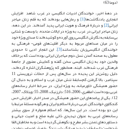
(دوما 63)
در دهة اخیر، خوانندگان ادبیات انگلیسی در غرب شاهد افزایش
انفجاری یادنگاشت‌ها
[1]
و رمان‌هایی بوده‌اند که به قلم زنان مهاجر
ایرانی
[2]
و دربارة فرهنگ و هویت ایرانی پدید آمده‌اند. در این دهه،
زنان مهاجر ایرانی در غرب، به ویژه در ایالات متحده، با وسعت و شتابی
بی‌سابقه به نگارش انگلیسی روی آورده و کوشیده‌اند تا صدای ویژة خود
را در میان صداهای مربوط به دیگر اقلیت‌های قومی- فرهنگی به
خوانندگان انگلیسی‌زبان بشناسانند
[3]
. این انفجار ادبی تا حدودی
معلول به صحنه آمدن نسل دوم مهاجران ایرانی بوده است که برخلاف
والدین خود به زبان انگلیسی سخن گفته و کمابیش عضوی از جامعة
فرهنگی غرب شده‌اند. البته، همانطور که پژوهشگران اشاره کرده‌اند،
دلیل روشن‌تر این پدیده در سال‌های پس از حملات تروریستی 11
سپتامبر، بالا گرفتن کم‌سابقة تنش میان غرب و اسلام و به دنبال آن
حضور همیشگی خاورمیانه، به ویژه ایران، در سرخط اخبار رسانه‌های
غربی بوده است (مظفری، 2006، 516؛ دارزنیک، 2008، 55؛ ویتلاک، 2007،
12). یکی از پیامدهای این حضور همیشگی در صدر اخبار، افزایش حس
کنجکاوی خوانندگان غربی دربارة اسلام و ایران و هرگونه مسئلة مرتبط با
این دو بوده است. در این سال‌ها، که اسلام همواره از سوی بیشتر
رسانه‌های غربی به عنوان تهدیدی ذاتی علیه صلح و امنیت جهانی و
دستاوردهای تمدن بشر مطرح و نکوهش گردیده است و به مخاطبان القا
شده است تا سایة این تهدید ویرانگر را بر زندگی خویش احساس نمایند،