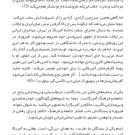
مزه کند و نخرد؛ جالب این‌که، فروشنده از او تشکر هم می‌کند (75).
اما گاهی همین سرزمین آزادی، آزادی را از شهروندانش سلب می‌کند.
دوما نشان می‌دهد که چگونه پس از بالا گرفتن تنش میان ایران و ایالات
متحده، به دنبال ماجرای سفارت‌خانة آمریکا در تهران، مهاجران ایرانی
در ایالات متحده از حقوق شهروندی خود محروم می‌شوند. فیروزه، در
این روزهای پرتنش، با مدرک دانشگاهی در جست‌وجوی کار به هر دری
می‌زند، اما هر بار جواب رد می‌شنود. او به ناچار تصمیم می‌گیرد که از یک
اسم غربی به جای اسم خودش استفاده کند. پس از این اتفاق، او با
پیشنهادهای کاری زیادی مواجه می‌شود. دوما با لحنی طنزآمیز این تغییر
رویة کارفرمایان آمریکایی را برای خودش تفسیر می‌کند: «البته شاید
برحسب تصادف بوده باشد [...] از همان نوع تصادفاتی که باعث می‌شود
آفریقایی‌تبارها در نیویورک خیلی دیر تاکسی گیر بیاورند!» (65).
یکی از بنمایه‌های مکرر این یادنگاشت جزم‌اندیشی و بی‌مدارایی رایج در
جامعه و فرهنگ آمریکاست. دوما، به شیوه‌های گوناگون، خودرضامندی
و بی‌مدارایی اکثریت حاکم بر آمریکا را به تصویر می‌کشد. به عنوان نمونه،
فیروزه و بستگانش تحت فشار جامعه و فرهنگ حاکم، و برای رهایی از
تمسخر و توهین، مجبور به تغییر اسامی ایرانی خویش می‌شوند:
اسم یکی از بستگان ما «فربد»، به معنای «بزرگی» است. وقتی به آمریکا
آمد، بچه‌ها فارت‌هد [Farthead] صدایش می‌کردند. برادرم، «فرشید»