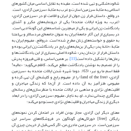
شالوده‌شکنی و تهی شده است، عقیده به تقابل اساسی میان کشورهای
اسلامی به مثابة سرزمین اسارت و غرب به مثابة «سرزمین آزادی» است.
در واقع، داستان فرار زن جوان از ایران و اقامت او در «سرزمین آزادی»
(غرب، به ویژه ایالات متحده) یکی از درونمایه‌های مکرر و آشنای
یادنگاشت زن ایرانی و یکی از مهم‌ترین شناسه‌های این گونة ادبی است.
در بسیاری از این آثار جامعة ایران به عنوان جامعه‌ای مردسالار و بی‌اعتنا
به حقوق و خواسته‌های زنان مطرح شده است. درواقع، مفهوم ایران به
مثابة «خانة پدر» یکی از بن‌مایه‌های رایج در یادنگاشت زن ایرانی بوده و
داستان فرار از «زندان پدر» شالودة اصلی بسیاری از این یادنگاشت‌ها و
رمان‌ها را تشکیل داده است
[11]
. بر همین اساس، و قتی فیروزه پدرش
را از تصمیم به نوشتن یادنگاشت مطلع می‌کند، کاظم می‌گوید: «عالیه!
فقط اسم ما رو نبر» (63). دوما شهره شدن ایالات متحده به «سرزمین
آزادی» (land of the free) را از مفهوم رایج و کلیشه‌ای آن تهی کرده و
مفهومی طنزآمیز به آن داده است. از آن‌جا که زندگی مهاجران و
اقلیت‌های نژادی و مذهبی در ایالات متحده با منظرسازی‌های رسانه‌ای
سازگاری چندانی ندارد، او، به ناچار، مفهوم «سرزمین آزادی» را در ابعاد
دیگری از زندگی مهاجران و اقلیت‌های نژادی جست‌وجو می‌کند:
معنای دیگر این آزادی، مجاز بودن افراد در امتحان کردن نمونه‌های
رایگان [free] خوراکی‌های گوناگون در فروشگاه‌های سراسر این
سرزمین است. در سرزمین مادری من، اگر کسی قبل از خریدن چیزی آن
را مزه کند، مرتکب کار زشتی شده است. در اینجا، آدم می‌تواند چیزی را