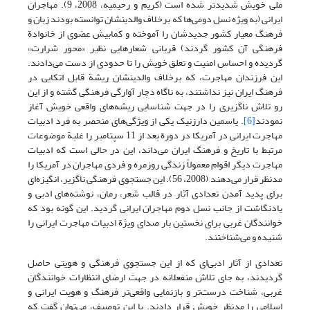
ملی خویش شدیدتر شده است (کریم و رحیمیه، 2008، 9). مهاجران
ایرانی (به ‌ویژه نسل دومی‌ها که برخلاف والدینشان توانسته بودند زبان و
فرهنگ معیار کشور جدیدشان را آموخته و کمابیش عضوی از خانوادة
فرهنگی آن کشور گردند) قربانی شعارهایی نظیر «محور شرارت»
گردیده و احساس امنیت و تعلق خویش را تا حدودی از دست می‌دادند.
این فرزندان مهاجرت، که برخلاف والدینشان ریشة قابل اتکایی در
فرهنگ ایران نیز نداشتند، به‌ ناگاه دچار آوارگی فرهنگی گشته و از این
رو تلاش ناگزیری را در جهت شناسایی ریشه‌های واقعی خویش آغاز
نمودند
[6]
. یاسمین دارزنیک یکی از ویژگی‌های منحصر به فرد ادبیات
مهاجرت ایرانی در آمریکا در دورة بعد از 11 سپتامبر را غلبة موضوعات
مرتبط با تاریخ و فرهنگ ایران می‌داند، این در حالی است که ادبیات
مهاجرت دیگر اقوام معمولاً زندگی روزمره و فردی مهاجران در آمریکا را
مدنظر قرار می‌دهند (2008، 56). این جستجوی فرهنگی ناگزیر، انگیزه‌ای
برای پدید آمدن تعدادی آثار در قالب شعر، رمان، نوشته‌های ادبی و
یادنگاشت از جانب نسل دوم مهاجران ایرانی گردید. این گونه بود که
خوانندگان غربی برای نخستین بار صدای ویژة ادبیات مهاجرت ایرانی را
شنیده و می‌شناختند.
تعدادی از آثار ادبی‌ای که از این جستجوی فرهنگی و هویتی حاصل
گردیدند، به جای تلاش منفعلانه در جهت ارضای انتظارات خوانندگان
غربی، شناخت درست‌تر و بازنمایی واقعی‌تر فرهنگ و هویت ایرانی و
اسلامی را مدنظر خویش قرار دادند. با این توصیف، می‌توان گفت که