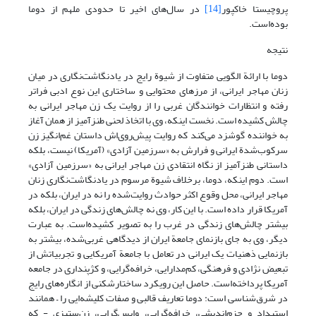
پروچیستا خاکپور
[14]
در سال‌های اخیر تا حدودی ملهم از دوما
بوده‌است.
نتیجه‌
دوما با ارائة الگویی متفاوت از شیوة رایج در یادنگاشت‌نگاری در میان
زنان مهاجر ایرانی، از مرزهای محتوایی و ساختاری این نوع ادبی فراتر
رفته و انتظارات خوانندگان غربی را از روایت یک زن مهاجر ایرانی به
چالش کشیده است. نخست اینکه، وی با اتخاذ لحنی طنزآمیز از همان آغاز
به خواننده گوشزد می‌کند که روایت پیش‌روی‌اش داستان غم‌انگیز زن
سرکوب‌شدة ایرانی و فرارش به «سرزمین آزادی» (آمریکا) نیست، بلکه
داستانی طنزآمیز از نگاه انتقادی زن مهاجر ایرانی به «سرزمین آزادی»
است. دوم اینکه، دوما، برخلاف شیوة مرسوم در یادنگاشت‌نگاری زنان
مهاجر ایرانی، محل وقوع اکثر حوادث روایت‌شده را نه در ایران، بلکه در
آمریکا قرار داده است. با این کار، وی نه چالش‌های زندگی در ایران، بلکه
بیشتر چالش‌های زندگی در غرب را به تصویر کشیده‌است. به عبارت
دیگر، وی به جای بازنمای جامعة ایران از دیدگاهی غربی‌شده، بیشتر به
بازنمایی ذهنیات یک ایرانی در تعامل با جامعة آمریکایی و تجربیاتش از
تبعیض نژادی و فرهنگی، کم‌مدارایی، خرافه‌گرایی، و کژپنداری در جامعه
آمریکا پرداخته‌است. حاصل این رویکرد ساختارشکنی از انگاره‌های رایج
در شرق‌شناسی است: دوما تعاریف قالبی و صفات کلیشه‌ایی را – همانند
استبداد و جزم‌اندیشی، خرافه‌گرایی، واپس‌گرایی، زن‌ستیزی - که