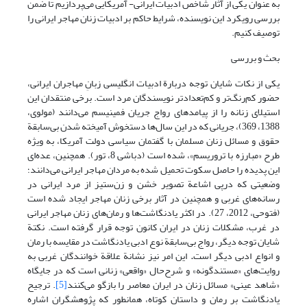
به عنوان یکی از آثار شاخص ادبیات ایرانی- آمریکایی می‌پردازیم تا ضمن
بررسی رویکرد این نویسنده، شرایط حاکم بر ادبیات زنان مهاجر ایرانی را
توصیف کنیم.
بحث و بررسی
یکی از نکات شایان توجه دربارة ادبیات انگلیسی زبانِ مهاجران ایرانی،
حضور کم‌رنگ‌تر و کم‌تعدادتر نویسندگان مرد است. برخی منتقدان این
استیلای زنانه را از پیامدهای رواج جریان فمینیسم می‌دانند (مولوی،
1388، 369)، جریانی که در این سال‌ها دستخوش آمیخته شدن بی‌سابقة
حقوق و مسائل زنان مسلمان با گفتمان سیاسی دولت آمریکا، به ویژه
طرح «مبارزه با تروریسم»، شده است (دباشی 8، تور). همچنین، عده‌ای
این پدیده را حاصل سکوت تحمیل شده به مردان مهاجر ایرانی می‌دانند؛
وضعیتی که درپی اشاعة تصویر خشن و زن‌ستیز از مرد ایرانی در
رسانه‌های غربی و همچنین در آثار برخی زنان مهاجر ایجاد شده است
(فتوحی، 2012، 27). در اکثر یادنگاشت‌ها و رمان‌های زنان مهاجر ایرانی
در غرب، مشکلات زنان در ایران کانون توجه قرار گرفته است. نکتة
شایان توجه دیگر، رواج بی‌سابقة نوع ادبی یادنگاشت در مقایسه با رمان
و انواع ادبی دیگر است
.
این امر نیز نشانة علاقة خوانندگان غربی به
روایت‌های «مستندگونه» و شرح‌حال «واقعی» زنانی است که در جایگاه
«شاهد عینی» مسائل زنان در ایران معاصر را بازگو می‌کنند
[5]
. ترجیح
یادنگاشت بر رمان و داستان کوتاه، همانطور که پژوهشگران اشاره