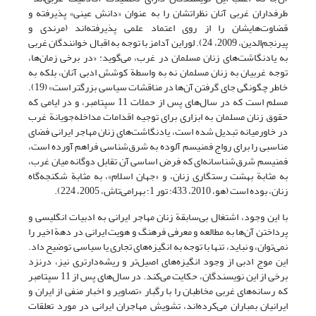
طرفداران غربی آنان نظراتشان را به عنوان «دانش عینی» پذیرفته و
قضاوت‌هایشان را از روی اعتماد علمی پذیرفته‌اند (مرندی و
پیرنجم‌الدین، 2009، 24). لوراین آدامز با توجه به اقبال خوانندگان غربی
به یادنگاشت‌های زنان مسلمان در غرب، می‌گوید: «در برخی زمان‌ها،
توجه غربیان به زنان مسلمان نه به واسطة کوشش ادبی آنان، بلکه به
خاطر چگونگی جای گرفتن آن‌ها در مناقشات سیاسی بزرگتر است» (19).
مسلم است که در سال‌های پس از حملات 11 سپتامبر، و در ایامی که
حقوق زنان مسلمان به ابزاری برای توجیه اقدامات مداخله‌جویانة غرب
در خاورمیانه تبدیل شده است، یادنگاشت‌های زنان مهاجر ایرانی فضای
مناسبی را برای رواج فمنیسم آلوده به شرق‌شناسی فراهم آورده است،
فمنیسم شرق‌شناسانه‌ای که فرض اساسی آن تقابل دوگانه میان غرب،
به مثابة بهشت رستگاری زنان، و «جهان اسلام»، به مثابة شکنجه‌گاه
زنان، بوده است (هو، 2010، 433؛ تور 1؛ بهرامی‌تاش، 2005، 224).
با این وجود، اشتغال بی‌سابقة زنان مهاجر ایرانی به ادبیات انگلیسی و
پرداختن آن‌ها به مطالعه و معرفی فرهنگ و هویت ایرانی در دهة اخیر را
نمی‌توان، و نباید، تنها با توجه به انگیزه‌های تجاری یا سیاسی توضیح داد.
این موج ادبی از وجود انگیزه‌های اصیل‌تر و ریشه‌دارتری نیز، درنزد
برخی از این نویسندگان، حکایت می‌کند. در سال‌های پس از 11 سپتامبر
که رسانه‌های غربی مخاطبان را با رگبار «تصاویر و اخبار منفی از ایران و
ایرانیان بمباران می‌کرده‌اند، تشویش مهاجران ایرانی در مورد تعلقات