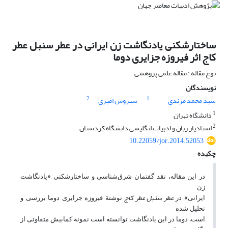
ساختارشکنی یادنگاشت زن ایرانی در عطر سنبل عطر
کاج اثر فیروزه جزایری دوما
نوع مقاله : مقاله علمی پژوهشی
نویسندگان
2
1
سید محمد مرندی
سیروس امیری
1
دانشگاه تهران
2
استادیار زبان و ادبیات انگلیسی دانشگاه کردستان
10.22059/jor.2014.52053
چکیده
در این مقاله، نقد گفتمان شرق‌شناسی و ساختارشکنی «یادنگاشت
زن
عطر سنبل عطر کاج
ایرانی» در
نوشتة فیروزه جزایری دوما بررسی و
تحلیل شده
است. دوما در این یادنگاشت توانسته است نمونة کمابیش متفاوتی از