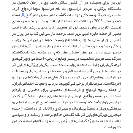
این بار برای همیشه در آن کشور ساکن شد. وی در زمان تحصیل در
دانشگاه برکلی با مردی فرانسوی به نام فرانسوا دوما ازدواج کرد.
نخستین تجربة نویسندگی دوما یادنگاشت
عطر سنبل عطر کاج
[8]
است
که در سال 2003 در ایالات متحده انتشار یافت و به سرعت به رده‌های
نخست آثار پرفروش رسید. این اثر همچنین نامزد نهایی چند جایزة ادبی
معتبر، از جمله جایزه ادبی تربر شد. ترجمة فارسی این کتاب در ایران در
کمتر از چهار سال به چاپ هجدهم رسید. دوما در این اثر به روایت
زندگی خود و خانواده‌اش در ایالات متحده از زمان مهاجرت آن‌ها تا زمان
حاضر می‌پردازد. در
عطر سنبل عطر کاج
، به مثابة یک یادنگاشت،
سرگذشت فردی شخصیت در بستر وقایع تاریخی- اجتماعی و ویژگی‌های
فرهنگی ایران و ایالات متحده روایت شده است. یکی از ویژگی‌های این اثر
در مقایسه با برخی آثار مشابه، تلاش نویسنده در حفظ بی‌طرفی و صداقت
در بازنمایی وقایع تاریخی و توصیف ویژگی‌های فرهنگی-‌اجتماعی ایران و
آمریکاست. صرف‌نظر از برخی کلی‌گویی‌ها درباب واقعیات اجتماعی ایران،
از جمله رسوم ازدواج و فرصت‌های تحصیلی برای دختران، و پاره‌ای
اشکالات در تفسیر وقایع تاریخی، از جمله ماجرای سفارت‌خانة آمریکا در
ایران، می‌توان گفت که نویسنده در بازتاب واقعیت‌های تاریخی، اجتماعی و
فرهنگی رویکرد نسبتاً بی‌طرفانه و عینی‌تری را اتخاذ کرده است. از جملة
مهم‌ترین ویژگی‌های این اثر نقد گفتمان حاکم بر فضای رسانه‌ای و سیاسی
ایالات متحده، به ویژه گرایش‌های نژادپرستانه و اسلام‌هراسانه در این
کشور است.