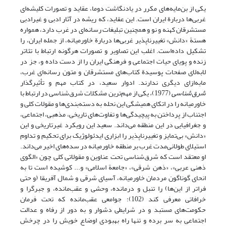
یکی از بن‌مایه‌های مکرر در یادنگاشت دوما، عقاید و تصورات کلیشه‌ای
غربی‌ها دربارة ایران است. این عقاید، که ریشه در آثار ادبی و غیرادبی
مستشرقان کهنه و نو و همچنین تبلیغات رسانه‌ای در غرب دارد، همواره
هستة «دانش» تغییرناپذیر غربی‌ها دربارة خاورمیانه، از جمله ایران، را
تشکیل داده‌است. اغلب این تصاویر و تصورات هرگونه ارتباط با تئاتر
زنده و پویای حیات اجتماعی و فرهنگی ایران را از دست داده و، جز در
لابه‌لای صفحات پوسیدة کتاب‌های مستشرقان و متون رسانه‌ای غرب،
مابه‌ازای دیگری ندارند. ادوار سعید، در کتاب مهم و تأثیرگذار
شرق‌شناسی
(1977)
،
یکی از مهم‌ترین مشکلات شرق‌شناسی در ارتباط با
خاورمیانه را در اتکای همیشگی این نحله به دسته‌بندی‌ها و مقولات کلی و
اجتناب از پرداختن به پیچیدگی‌ها و تفاوت‌های تاریخی، مذهبی، اجتماعی،
و جغرافیایی در این منطقه می‌داند. سعید این رویکرد غیرتاریخی و این
«دانش» بی‌تمایز و تغییرناپذیر را ابزاری ایدئولوژیک برای تحکیم و تداوم
استیلای طولانی‌مدت غرب بر منطقه خاورمیانه در سده‌های اخیر می‌داند.
او معتقد است که شرق‌شناسی تحت عناوین و مقولاتی کلی چون «الگوی
ذهنی عربی»، «ذهن شرقی»، «جامعة اسلامی» و... کوشیده است تا به
انحای گوناگون مردمان خاورمیانه، آسیای شرقی و شمال آفریقا (و حتی
فراتر از این‌ها) را تنبل و درمانده، وحشی و عقب‌مانده، و جبرگرا و
خرافاتی معرفی کند (102)؛ جوامعی عقب‌مانده که تحت فرمان
حکومت‌های مستبد و در شرایطی دشوار و به دور از رفاه و عدالت
اجتماعی به سر برده و تنها راه بهبودی اوضاع خویش را در چرخش