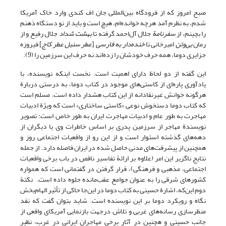
صبح امروز که از فرودگاه بین‌المللی جان اف کندی وارد خاک آمریکا
شدم، به نظرم آمد هرچه خوانده‌ام، هیچ است و باید از نو دستگاه ذهنم
را بچینم، از
سفرنامة
جلال آل‌احمد گرفته تا
بهشت شداد
جلال رفیع و از
رمان
بی‌وتن
امیرخانی تا
خنده‌دار به فارسی
[
عطر سنبل عطر کاج
] فیروزه
جزایری دوما، همه حرف خودشان را زده‌اند نه حرف این سرزمین را (9).
این گفته از دو لحاظ دارای اهمیت است. نخست اینکه نویسنده، با
یادآوری پاره‌ای از کاستی‌های موجود در کتاب دوما، به درستی دربارة
هرگونه خوانش غیرنقادانه از این کتاب هشدار داده است. مسلم است
که کتاب دوما دستخوش نوعی «کاستی ساختاری» است که ویژة ادبیات
مهاجرت به طور عام و ادبیات مهاجرت ایران به طور خاص است: تصویر
نویسندة مهاجر از سرزمین پدری بر اساس خاطرات وی یا دیگران از
دهه‌های گذشته استوار است و از این رو از واقعیات اجتماعی روز و
همچنین از پیشرفت‌های مدنی حاصل شده در ایران فاصله دارد. از جمله
نتایج ناگزیر این امر (علاوه بر ارائة تفاسیر ناقص در باب برخی واقعیات
اجتماعی، مذهبی و فرهنگی)، قرار گرفتن در گفتمانی است که همواره
کشورهای شرقی را به عنوان جوامع عقب‌مانده جلوه داده است. نکتة
دوم این‌که، اشارة حسینی به کتاب دوما در این‌جا حاکی از تأثیر الهام‌بخش
نگاه و رویکرد دوما بر این نویسنده است. شاید بتوان گفت که نقد
منظرسازی رسانه‌های غربی و تلاش درجهت بازنمایی آمریکای واقعی از
جانب حسینی و هچنین در آثار برخی مهاجران ایرانی در غرب، نظیر