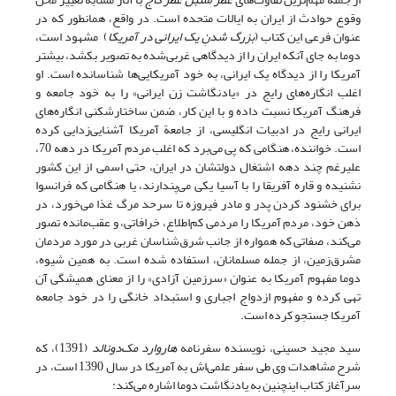
وقوع حوادث از ایران به ایالات متحده است. در واقع، همانطور که در
عنوان فرعی این کتاب (
بزرگ شدنِ یک ایرانی در آمریکا
) مشهود است،
دوما به جای آنکه ایران را از دیدگاهی غربی‌شده به تصویر بکشد، بیشتر
آمریکا را از دیدگاه یک ایرانی، به خود آمریکایی‌ها شناسانده است. او
اغلب انگاره‌های رایج در «یادنگاشت زن ایرانی» را به خود جامعه و
فرهنگ آمریکا نسبت داده و با این کار، ضمن ساختارشکنی انگاره‌های
ایرانی رایج در ادبیات انگلیسی، از جامعة آمریکا آشنایی‌زدایی کرده
است. خواننده، هنگامی که پی می‌برد که اغلب مردم آمریکا در دهه 70،
علیرغم چند دهه اشتغال دولتشان در ایران، حتی اسمی از این کشور
نشنیده‌ و قاره آفریقا را با آسیا یکی می‌پندارند، یا هنگامی که فرانسوا
برای خشنود کردن پدر و مادر فیروزه تا سرحد مرگ غذا می‌خورد، در
ذهن خود، مردم آمریکا را مردمی کم‌اطلاع، خرافاتی، و عقب‌مانده تصور
می‌کند، صفاتی که همواره از جانب شرق‌شناسان غربی در مورد مردمان
مشرق‌زمین، از جمله مسلمانان، استفاده شده است. به همین شیوه،
دوما مفهوم آمریکا به عنوان «سرزمین آزادی» را از معنای همیشگی آن
تهی کرده و مفهوم ازدواج اجباری و استبداد خانگی را در خود جامعه
آمریکا جستجو کرده است.
سید مجید حسینی، نویسنده سفرنامه
هاروارد مک‌دونالد
(1391)، که
شرح مشاهدات وی طی سفر علمی‌اش به آمریکا در سال 1390 است، در
سرآغاز کتاب اینچنین به یادنگاشت دوما اشاره می‌کند: