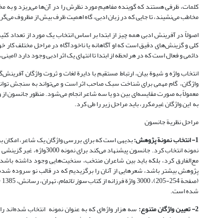
کلمات، ظرفی هستند که گوینده مفاهیم مورد نظرش را در آن‌ها می‌ریزد و به مخ
مخاطب می‌نشیند، تا جایی که در زبان ادبی، گاه اهمیت ظرف بیش از مظروف می‌گر
اصولاً در آفرینش ادبی همه چیز از ابتدا بر اساس انتخاب یک مورد از تعداد کث
کلی و گزینش‌های دقیق است که او آگاهانه یا ناخودآگاه در مراحل مختلف کار خ
دائمی و فعال است که در هر لحظه از ابتدا تا انتهای یک اثر ادبی وجود دارد (امینی، 1388، 27).
انتخاب واژه و شیوة بیان، ارتباط مستقیم با دایرة لغات و ثروت واژگان آفرینش‌
واژگان، گام مهمی برای شناخت سبک صاحب اثر است و می‌تواند به سنجش توانم
معمولاً به صورت مقایسه‌ای بین دو یا سه شاعر انجام می‌شود. منظور جانسون از
به این واژگان غیرمکرر، باید مراحل زیر را طی کرد.
مراحل نظریة جانسون
1- انتخاب نمونة پژوهش:
بدیهی است که برای بررسی واژگان یک شاعر، امکان بر
نمونه انتخاب کرد. جانسون 
مع‌الفارق کرد، بلکه باید بین شاعران منتخب، سنخیت‌هایی وجود داشته باشد.
پژوهش بیشتر باشد، شعرهایی از آنان را برگزیدیم که در قالب نو سروده شده‌اند و شباهت‌های
(صفحة 254-205)، 3000 واژة فرزانه از کتاب
سوز ناتمام
، تهران، رسانش، 1385 (صفحة 51-17)، و 3000 واژة خالده از کتاب
شده است.
2- تعیین واژگان متنوع:
سه هزار واژه‌ای که به عنوان نمونه انتخاب شده‌اند 