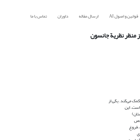
قوانین و اصول AI
ارسال مقاله
داوران
تماس با ما
ز منظر نظریة جانسون
ک می‌کند. یکی از
است. این
تان)
شخص
 فروغ
ی