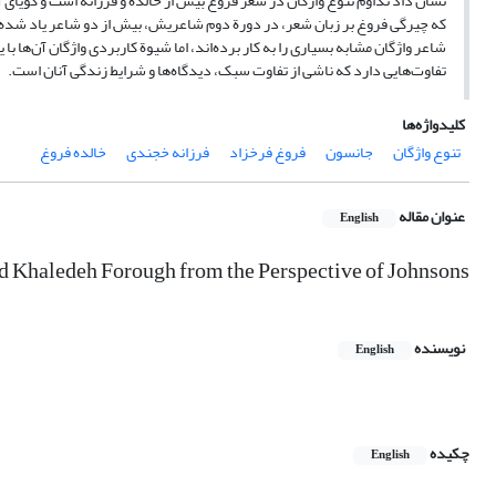
نشان داد تداوم تنوع واژگان در شعر فروغ بیش از خالده و فرزانه است و گویای
که چیرگی فروغ بر زبان شعر، در دورة دوم شاعریش، بیش از دو شاعر یاد شد
شاعر واژگان مشابه بسیاری را به کار برده‌اند، اما شیوة کاربردی واژگان آن‌ها با 
تفاوت‌هایی دارد که ناشی از تفاوت سبک، دیدگاه‌ها و شرایط زندگی آنان است.
کلیدواژه‌ها
تنوع واژگان
جانسون
فروغ فرخزاد
فرزانه خجندی
خالده فروغ
عنوان مقاله
English
d Khaledeh Forough from the Perspective of Johnsons
نویسنده
English
چکیده
English