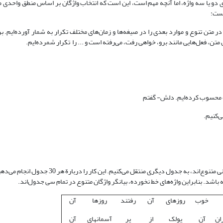
دو یا سه واژه، اما آنچه مهم است، این است که انتخاب واژگان بر اساس منطق واحدی 
است:
ر متن تنوع و موارد بعدی را در صیغه‌ها و زمان‌های مختلف تکرار به شمار آورده‌ایم. ب
ن متن، فعل‌هایی مانند برو، خواهی رفت، می‌رفته است و ... را تکرار شمرده‌ایم.
ژه محسوب کرده‌ایم. دلش- گفتم
ی‌کنیم.
بعد از تعیین مرز واژه، کلمات تکراری را خط می‌زنیم و کلمات باقی مانده را که واژگانی متنوع‌اند، به جد
شد. بنابراین واژه‌های خط نخورده، بیانگر واژگان متنوع در تمام سی جدول‌اند.
خوب
روزهای
آن
رفتند
روزها
آن
ان
آن
پولک
از
پر
آسمانهای
آن