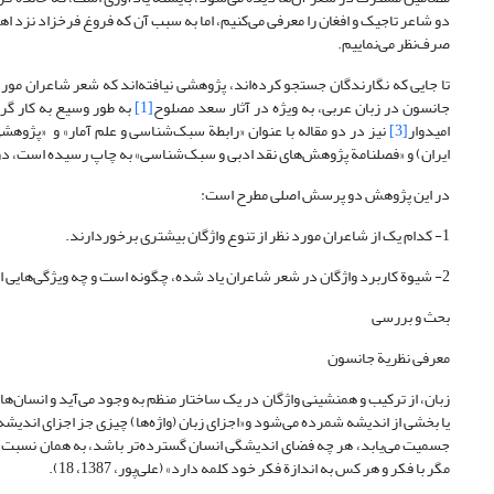
دو شاعر تاجیک و افغان را معرفی می‌کنیم، اما به سبب آن که فروغ فرخزاد نزد اه
صرف‌نظر می‌نماییم.
تا جایی که نگارندگان جستجو کرده‌اند، پژوهشی نیافته‌اند که شعر شاعران مورد 
جانسون در زبان عربی، به ویژه در آثار سعد مصلوح
[1]
به طور وسیع به کار گر
امیدوار
[3]
نیز در دو مقاله با عنوان «رابطة سبک‌شناسی و علم آمار» و «پژوهش
ایران) و «فصلنامة پژوهش‌های نقد ادبی و سبک‌شناسی» به چاپ رسیده است، در
در این پژوهش دو پرسش اصلی مطرح است:
1- کدام یک از شاعران مورد نظر از تنوع واژگان بیشتری برخوردارند.
2- شیوة کاربرد واژگان در شعر شاعران یاد شده، چگونه است و چه ویژگی‌هایی از شعر آنان را منعکس می‌کند.
بحث و بررسی
معرفی نظریة جانسون
زبان، از ترکیب و همنشینی واژگان در یک ساختار منظم به وجود می‌آید و انسان‌ها
یا بخشی از اندیشه شمرده می‌شود و«اجزای زبان (واژه‌ها) چیزی جز اجزای اندیش
جسمیت می‌یابد، هر چه فضای اندیشگی انسان گسترده‌تر باشد، به همان نسبت از ز
مگر با فکر و هر کس به اندازة فکر خود کلمه دارد» (علی‌پور، 1387، 18).