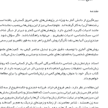
مقدمه
بهره‌گیری از دانش آمار به ویژه در پژوهش‌های علمی امروز گسترش یافته ا
رشته‌ها آن را به کار گرفته اند. علوم انسانی نیز از این روش‌ها بی‌نصیب نمانده
مانند ادبیات کاربرد کمتری دارد. پژوهش‌های ادبی کمتر و دیرتر از دیگر شاخه
ادبی، سبک‌شناسی، ادبیات تطبیقی و... می‌تواند راهگشا باشد. «اگر سؤال شود که 
مبتدی‌ترین آنها یعنی نقد تأثرگرا روش آماری را هر چند به طور ناقص و غیر رسمی به کار می
روش‌های آماری با توصیف دقیق متن و تبدیل عناصر کیفی به کمیت‌های ملموس، 
سلیقه‌های شخصی را به قضاوت‌های علمی مستند و مبتنی بر واقعیت بدل می‌کند.
کتاب دیگر خود با عنوان
روش‌های کمی در زبان‌شناسی
شیوه‌ای را برای مطال
خواهیم داد.
این مقاله در نظر دارد، شعر فروغ فرخزاد، فرزانه خجندی و خالده فروغ از سه کشو
شاعر فارسی زبان غیر ایرانی بدین سبب است که افغانستان و تاجیکستان بخش‌هایی 
این سرزمین‌ها و در نهایت ساختار زبان و ادبیات آن‌ها را برای ایرانیان ضروری می
سه زن هستند ، شاعر معاصرند، از زمانه و زمینه‌ای نزدیک به هم بر آمده‌ان
مضامین مشترک در شعر آن‌ها دیده می‌شود، بایستة یادآوری است، که خالده فروغ 