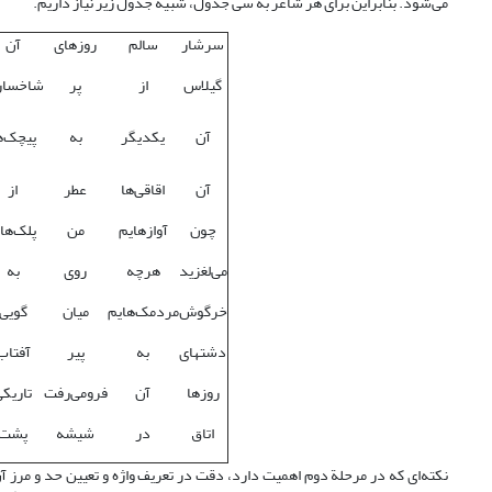
می‌شود. بنابراین برای هر شاعر به سی جدول، شبیه جدول زیر نیاز داریم.
سرشار
سالم
روزهای
آن
گیلاس
از
پر
شاخسار
آن
یکدیگر
به
پیچک‌ه
آن
اقاقی‌ها
عطر
از
چون
آوازهایم
من
پلک‌ها
می‌لغزید
هرچه
روی
به
خرگوش
مردمک‌هایم
میان
گویی
دشتهای
به
پیر
آفتاب
روزها
آن
فرومی‌رفت
تاریک
اتاق
در
شیشه
پشت
نکته‌ای که در مرحلة دوم اهمیت دارد، دقت در تعریف واژه و تعیین حد و مرز