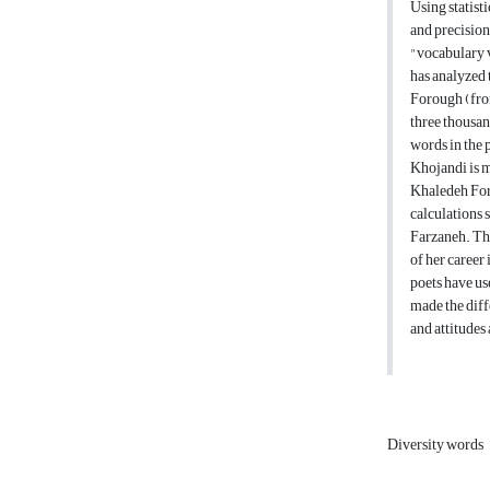
Using statist
and precision
"vocabulary v
has analyzed
Forough (fro
three thousan
words in the 
Khojandi is m
Khaledeh Foro
calculations 
Farzaneh. Tha
of her career 
poets have us
made the diff
and attitudes
Diversity words