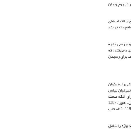
 در روح و جان
از انتخاب‌های
اقع یک فرایند
او بررسی دایرة
اد می‌کند، که
د. برای رسیدن
ی را به عنوان
نیست و نمی‌توان قیاس
برای آنکه صحت
، تهران، اهورا، 1387
، کابل، میوند، 1386 (صفحة 119-1) انتخاب
 واژه را شامل