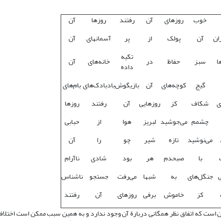
خوب
روزهای
آن
رفتند
روزها
آن
ان
آن
پولک
از
پر
آسمانهای
آن
تکیه
ا
سبز
حفاظ
در
خانه‌های
آن
داده
گیج
کوچه‌های
آن
بازیگوش
بادبادک‌های
بام‌های
ی
شکاف
کز
روزهایی
آن
رفتند
روزها
چشمم
می‌جوشید
لبریز
هوا
از
حبابی
می‌نوشید
تازه
شیر
چو
را
آن
با
صبحدم
هر
بود
شادی
ناآرام
ی
جنگل‌های
به
شبها
می‌رفت
جستجو
ناشناس
کز
خاموش
برفی
روزهای
آن
رفتند
 آن است که اتفاق نظر همگانی دربارة آن وجود ندارد و به همین سبب ممکن است اختلا