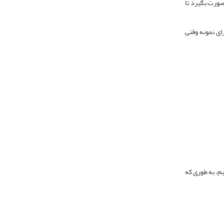
صورت بگیرد تا
رای نمونه وقتی
ول دیگری منتقل می‌کنیم. این کار را دربارة هر 30 جدول انجام می‌دهیم، به طوری که