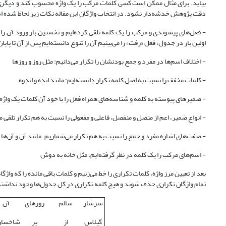
بیاید. برای مثال ممکن است کسی کلمات مرکب را یک واژه محسوب کند و دیگری 
دقت پژوهش خدشه‌دار نشود. در انتخاب واژگان این مقاله نکات زیر لحاظ شده 
- فعل‌های پیشوندی و مرکب را یک کلمه تلقی کرده‌ایم و نخستین بار ورود آن را د
اولین بار در جدول، فعل «رفت» را می‌بینیم آن را تنوع دانسته‌ایم پس از آن تا پایا
- اختلاف اسم‌ها در مفرد و جمع بودنشان را تکرار می‌دانیم: مثل روز و روزها
- کلمات مخفف را نسبت به اصل کلمه تکرار دانسته‌ایم: مانند انده و اندوه
- ضمیرهای پیوسته به کلمه و شناسه‌های همراه فعل را با خود آن کلمات یک وا
- انواع ضمیر، اعم از متصل و منفصل، فاعلی و مفعولی را نسبت به هم تکرار تلقی م
- صفت‌های اشاره مفرد و جمع را نسبت به هم تکرار می‌شماریم. مانند آن و آن‌ها
- اسم‌های مرکب را یک کلمه در نظر گرفته‌ایم. مثل خانه به دوش
تمام واژگان تکراری حذف شوند و هیچ کلمه تکراری در کل جدول‌ها وجود نداشته با
سرشار
سالم
روزهای
آن
گیلاس
از
پر
شاخسار