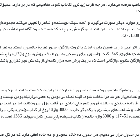
اطب عرضه می‌دارد، هر چه ظرف زیباتری انتخاب شود، مفاهیمی که در بر دارد، عمیق‌تر
دد.
یری موارد دیگر صورت می‌گیرد و آنچه سبک نویسنده و شاعر را تعیین می‌کند مجموعه‌ای 
ود انجام داده است... این انتخاب و گزینش هر چند که همیشه خود آگاه هم نباشد، در و
گر اثر ادبی دارد. همین دایرة لغات یا ثروت واژگان، محور نظریة جانسون است. به نظر 
ندی‌های وی کمک کند. جانسون برای رسیدن به این هدف، روش«تنوع واژگان» را پیشنه
 واژگان متنوع، واژگانی است که در یک برش سه هزار کلمه‌ای از یک متن غیر تکراری باشن
رسی تمام کلمات موجود نیست یا ضرورت ندارد؛ بنابراین باید دست به انتخاب زد و بخش
پیشنهاد می‌کند برای نمونه 3000واژه، غیر گزینشی و تصادفی از هر شاعر انتخاب شود، البته تصادفی بودن به معنی بی‌ارتباط بودن 
 فرزانه خجندی و خالده فروغ شعرهای زیادی در قالب غزل سروده‌اند، اما در اینجا 
 بیشتری با یکدیگر دارند. 3000 واژة فروغ از کتاب
تولدی دیگر
همیشه پنج عصر
را در جدول قرار می‌دهیم. هر جدول ده خانة عمودی و ده خانة افقی دارد که در کل صد