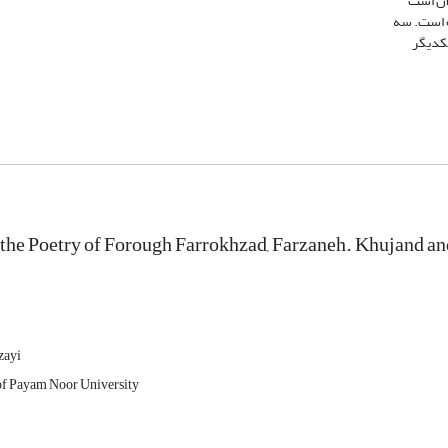
 آن است
ه است. سه
یکدیگر
he Poetry of Forough Farrokhzad, Farzaneh. Khujand an
zayi
of Payam Noor University