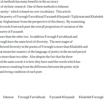
ical methods has many benefits in the accuracy
 of stylistic research. One of these methods is Johnson
ariety" which is based on core vocabulary. This article
 the poetry of Forough Farrokhzad, Farzaneh Khojandi (Tajikistan)and Khaledeh
m Afghanistan) from the perspective of this theory. By examining
d words from each poet, the overall proportion of variation of the
po
etry
of Farzaneh
ore than the other two. In addition Forough Farrokhzad and
ugh have the same level of diversity. The next stages of
showed diversity in the poems of Forough is more than Khaledeh and
t means her mastery of the language of poetry in the second period
is more than two other. Also despite the fact that the three
ed the same words, it is how they have used the words which has
erences, resulting from the difference between the poetic style
 and living condition of each poet.
Johnson
Forough Farrokhzad
Farzaneh Khojandi
Khaledeh Forough