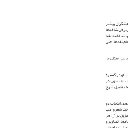
هشگران بیشتر
ر برخی شاخه‌ها
ات، مانند نقد
مام نقدها، حتی
ساسی مبتنی بر
ی به کار برده است. او در گسترة
سال 1997 در سن دیه‌گو به چاپ رسیده است. جانسون در
به تفصیل شرح
دهد. انتخاب دو
ناخت شعر و ادب
فزون بر آن، هر
دها، تصاویر و
صلی، به اجمال