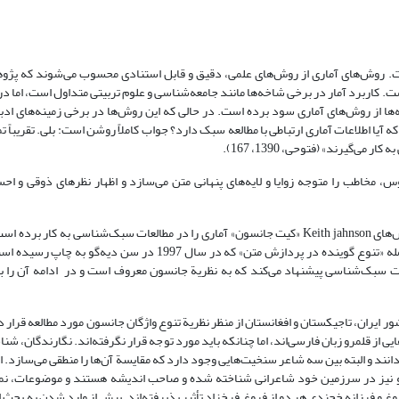
ست. روش‌های آماری از روش‌های علمی، دقیق و قابل استنادی محسوب می‌شوند که پژو
 است. کاربرد آمار در برخی شاخه‌ها مانند جامعه‌شناسی و علوم تربیتی متداول است، اما د
‌ها از روش‌های آماری سود برده است. در حالی که این روش‌ها در برخی زمینه‌های ادبی
آیا اطلاعات آماری ارتباطی با مطالعه سبک دارد؟ جواب کاملاً روشن است: بلی. تقریباً ت
‌گیرند» (فتوحی، 1390، 167).
مخاطب را متوجه زوایا و لایه‌های پنهانی متن می‌سازد و اظهار نظرهای ذوقی و اح
استاد دپارتمان زبان شناسی دانشگاه برکلی آمریکا، یکی از کسانی است که روش‌های Keith jahnson «کیت جانسون» آماری را در مطالعات سبک‌شناس
زبان‌شناسی، تحقیقات بسیاری انجام داده و چندین اثر در این زمینه دارد، از جمله «تنوع گوینده در پردازش متن» که در 
عات سبک‌شناسی پیشنهاد می‌کند که به نظریة جانسون معروف است و در ادامه آن را 
ر ایران، تاجیکستان و افغانستان از منظر نظریة تنوع واژگان جانسون مورد مطالعه قرار 
از قلمرو زبان فارسی‌اند، اما چنانکه باید مورد توجه قرار نگرفته‌اند. نگارندگان، ش
‌دانند و البته بین سه شاعر سنخیت‌هایی وجود دارد که مقایسة آن‌ها را منطقی می‌سازد. ا
د و نیز در سرزمین خود شاعرانی شناخته شده و صاحب اندیشه هستند و موضوعات، نما
و فرزانه خجندی هر دو از فروغ فرخزاد تأثیر پذیرفته‌اند. پیش از وارد شدن به بحث ا