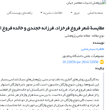
صفحه اصلی
مرور
اطلاعات نشریه
راهنمای نویسندگان
مقایسة شعر فروغ فرخزاد، فرزانه خجندی و خالده فروغ ا
نوع مقاله : مقاله علمی پژوهشی
نویسنده
طاهره سیدرضایی
عضوهیأت علمی دانشگاه پیام نور
10.22059/jor.2014.52050
چکیده
به کارگیری روش‌های آماری به دقت و درستی پژوهش‌های سبک‌شناسی بسیار کم
این شیوه‌ها، روش «تنوع واژگان جانسون» است که بر محور دایرة واژگان استوار 
مقاله شعر فروغ فرخزاد، فرزانه خجندی (از تاجیکستان) و خالده فروغ (از افغانس
را از منظر این نظریه واکاوی کرده است. با بررسی سه هزار واژه از هر شاعر ، م
شد، نسبت کلی تنوع واژگان در شعر فرزانه خجندی بیش از دو شاعر دیگر است،
فرخزاد و خالده فروغ به یک میزان از تنوع واژگان برخوردارند، اما محاسبات بعد