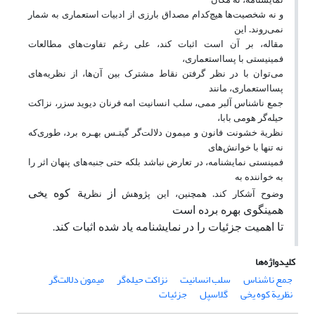
و نه شخصیت‌ها هیچ‌کدام مصداق بارزی از ادبیات استعماری به شمار
نمی‌روند. این
مقاله، بر آن است اثبات کند، علی رغم تفاوت‌های مطالعات
فمینیستی با پسااستعماری،
می‌توان با در نظر گرفتن نقاط مشترک بین آن‌ها، از نظریه‌های
پسا‌استعماری، مانند
جمع ناشناس آلبر ممی، سلب انسانیت امه فرنان دیوید سزر، نزاکت
حیله‌گر هومی بابا،
نظریة خشونت فانون و میمون دلالت‌گر گیتـس بهـره برد، طوری‌که
نه تنها با خوانش‌های
فمینستی نمایشنامه، در تعارض نباشد بلکه حتی جنبه‌های پنهان اثر را
به خواننده به
از
یة کوه یخی
وضوح آشکار کند. همچنین، این پژوهش
نظر
همینگوی بهره برده است
تا اهمیت جزئیات را در نمایشنامه یاد شده اثبات کند
.
کلیدواژه‌ها
جمع ناشناس
سلب انسانیت
نزاکت حیله‌گر
میمون دلالت‌گر
نظریة کوه یخی
گلاسپل
جزئیات