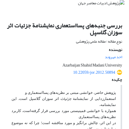
بررسی جنبه‌های پسااستعماری نمایشنامة جزئیات اثر
سوزان گلاسپل
نوع مقاله : مقاله علمی پژوهشی
نویسنده
احد مهروند
Azarbaijan Shahid Madani University
10.22059/jor.2012.50894
چکیده
پژوهش حاضر، خوانشی مبتنی بر نظریه‌های پسااستعماری و
جزئیات
استعمارزدایی از نمایشنامة
اثر سوزان گلاسپل است. این
نمایشنامه،
همواره با خوانشی فمینیستی مورد بررسی قرار گرفته‌است. کاربرد
نظریه‌های پسااستعماری
در این اثر، چالش برانگیز و مورد مناقشه است؛ چرا که نه موضوع
نمایشنامه، نه مکان