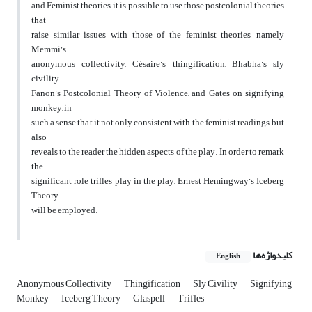
and Feminist theories, it is possible to use those postcolonial theories
that
raise similar issues with those of the feminist theories, namely
Memmi’s
anonymous collectivity, Césaire’s thingification, Bhabha’s sly
civility,
Fanon’s Postcolonial Theory of Violence, and Gates on signifying
monkey, in
such a sense that it not only consistent with the feminist readings, but
also
reveals to the reader the hidden aspects of the play. In order to remark
the
significant role trifles play in the play, Ernest Hemingway’s Iceberg
Theory
will be employed.
کلیدواژه‌ها
English
Anonymous Collectivity
Thingification
Sly Civility
Signifying
Monkey
Iceberg Theory
Glaspell
Trifles