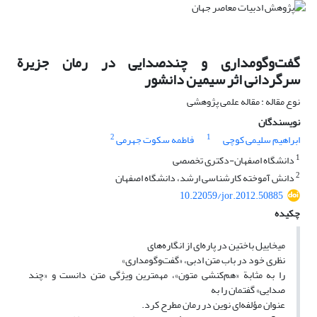
گفت‌وگومداری و چندصدایی در رمان جزیرة
سرگردانی اثر سیمین دانشور
نوع مقاله : مقاله علمی پژوهشی
نویسندگان
2
1
ابراهیم سلیمی کوچی
فاطمه سکوت جهرمی
1
دانشگاه اصفهان-دکتری تخصصی
2
دانش آموخته کارشناسی ارشد، دانشگاه اصفهان
10.22059/jor.2012.50885
چکیده
میخاییل باختین در پاره‌ای از انگاره‌های
نظری خود در باب متن ادبی، «گفت‌وگومداری»
را به‌ مثابة «هم‌کنشی متون»، مهمترین ویژگی متن دانست و «چند
صدایی» گفتمان را به
‌عنوان مؤلفه‌ای نوین در رمان مطرح کرد.