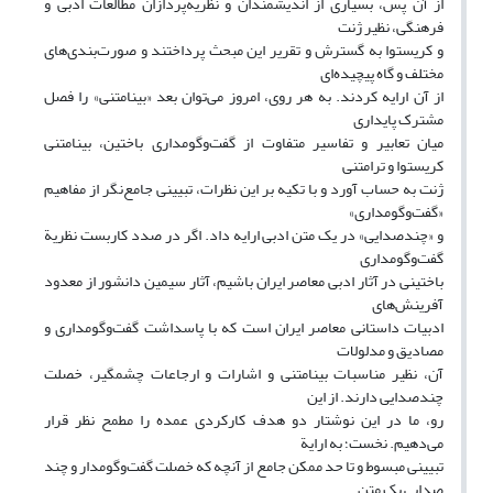
از آن پس، بسیاری از اندیشمندان و نظریه‌پردازان مطالعات ادبی و
فرهنگی، نظیر ژنت
و کریستوا به‌ گسترش و تقریر این مبحث پرداختند و صورت‌بندی‌های
مختلف و گاه پیچیده‌ای
از آن ارایه کردند. به ‌هر روی، امروز می‌توان بعد «بینامتنی» را فصل
مشترک پایداری
میان تعابیر و تفاسیر متفاوت از گفت‌وگومداری باختین، بینامتنی
کریستوا و ترامتنی
ژنت به ‌حساب آورد و با تکیه بر این نظرات، تبیینی جامع‌نگر از مفاهیم
«گفت‌وگومداری»
و «چندصدایی» در یک متن ادبی ارایه داد. اگر در صدد کاربست نظریة
گفت‌وگومداری
باختینی در آثار ادبی معاصر ایران باشیم، آثار سیمین دانشور از معدود
آفرینش‌های
ادبیات داستانی معاصر ایران است که با پاسداشت گفت‌وگومداری و
مصادیق و مدلولات
آن، نظیر مناسبات بینامتنی و اشارات و ارجاعات چشمگیر، خصلت
چندصدایی دارند. از این
رو، ما در این نوشتار دو هدف کارکردی عمده را مطمح نظر قرار
می‌دهیم. نخست؛ به ‌ارایة
تبیینی مبسوط و تا حد ممکن جامع از آنچه که خصلت گفت‌وگومدار و چند
صدایی یک متن