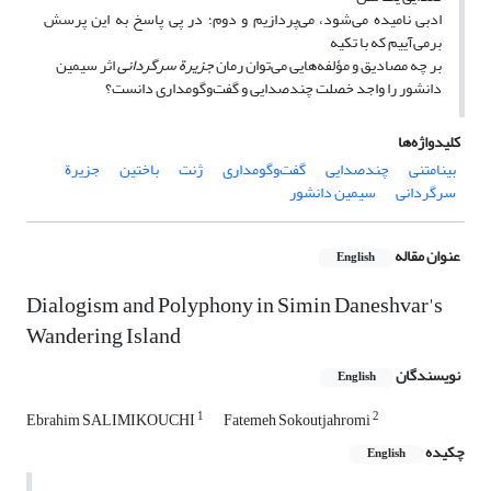
ادبی نامیده می‌شود، می‌پردازیم و دوم؛ در پی پاسخ به‌ این پرسش
برمی‌آییم که با تکیه
بر چه مصادیق و مؤلفه‌هایی می‌توان رمان
جزیرة سرگردانی
اثر سیمین
دانشور را واجد خصلت چندصدایی و گفت‌وگومداری دانست؟
کلیدواژه‌ها
بینامتنی
چندصدایی
گفت‌وگومداری
ژنت
باختین
جزیرة
سرگردانی
سیمین دانشور
عنوان مقاله
English
Dialogism and Polyphony in Simin Daneshvar's
Wandering Island
نویسندگان
English
1
2
Ebrahim SALIMIKOUCHI
Fatemeh Sokoutjahromi
چکیده
English