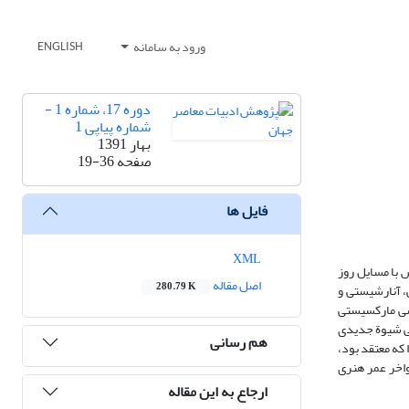
ورود به سامانه
ENGLISH
دوره 17، شماره 1 -
شماره پیاپی 1
بهار 1391
صفحه
19-36
فایل ها
XML
 با مسایل روز
اصل مقاله
280.79 K
، آنارشیستی و
شی مارکسیستی
تی شیوة جدیدی
هم رسانی
 که معتقد بود،
واخر عمر هنری
ارجاع به این مقاله