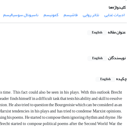
کلیدواژه‌ها
ادبیات غنایی
تئاتر روایی
فاشیسم
کمونیسم
ناسیونال سوسیالیسم
عنوان مقاله
English
نویسندگان
English
چکیده
English
s time. This fact could also be seen in his plays. With this outlook Brecht
der finds himself in a difficult task that tests his ability and skill to resolve
inion. He also tried to question the Bourgeoisie which can be considerd as an
 Marxist tendencies in his plays and has tried to condense Marxist opinions.
posing his poems. He started to compose them ignoring rhythm and rhyme. He
Brecht started to compose political poems after the Second World War, the