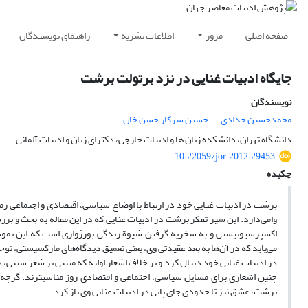
صفحه اصلی
مرور
اطلاعات نشریه
راهنمای نویسندگان
جایگاه ادبیات غنایی در نزد برتولت برشت
نویسندگان
محمدحسین حدادی
حسین سرکار حسن خان
دانشگاه تهران، دانشکده زبان ها و ادبیات خارجی، دکترای زبان و ادبیات آلمانی
10.22059/jor.2012.29453
چکیده
برشت در ادبیات غنایی خود در ارتباط با اوضاع سیاسی، اقتصادی و اجتماعی زمان
وامی‌دارد. این سیر تفکر برشت در ادبیات غنایی که در این مقاله به بحث و بر
اکسپرسیونیستی و به سخریه گرفتن شیوة زندگی بورژوازی است که این نمود
می‌یابد که در آن‌ها به بعد عقیدتی وی، یعنی تعمیق دیدگاه‌های مارکسیستی،
در ادبیات غنایی خود دنبال کرد و بر خلاف اشعار اولیه که مبتنی بر شعر سنتی، 
چنین اشعاری برای مسایل سیاسی، اجتماعی و اقتصادی روز مناسبترند. گرچه ا
برشت، عشق نیز تا حدودی جای پایی در ادبیات غنایی وی باز کرد.