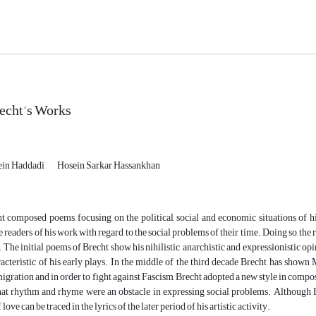
recht's Works
in Haddadi
Hosein Sarkar Hassankhan
t composed poems, focusing on the political, social and economic situations of hi
 readers of his work with regard to the social problems of their time. Doing so, the rea
 The initial poems of Brecht show his nihilistic, anarchistic and expressionistic op
racteristic of his early plays. In the middle of the third decade Brecht has shown
igration and in order to fight against Fascism, Brecht adopted a new style in com
 that rhythm and rhyme were an obstacle in expressing social problems. Although 
love can be traced in the lyrics of the later period of his artistic activity.