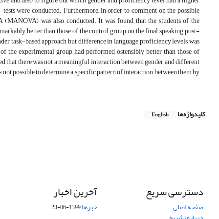
ive and also to figure out which gender and proficiency level had a higher
-tests were conducted. Furthermore, in order to comment on the possible
VA (MANOVA) was also conducted. It was found that the students of the
arkably better than those of the control group on the final speaking post-
nder task-based approach but difference in language proficiency levels was
 of the experimental group had performed ostensibly better than those of
ced that there was not a meaningful interaction between gender and different
s not possible to determine a specific pattern of interaction between them by
کلیدواژه‌ها
English
دسترسی سریع
آخرین اخبار
صفحه اصلی
خبرها
1399-06-23
درباره نشریه