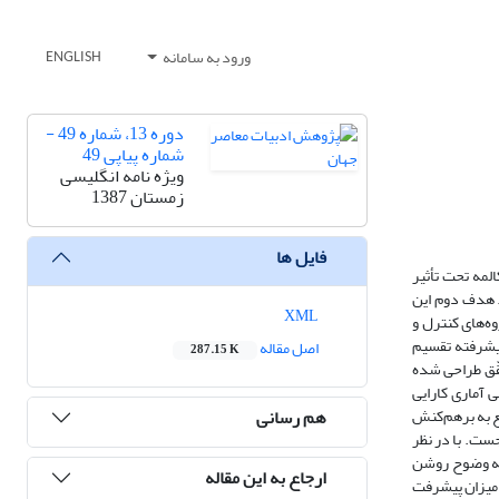
ورود به سامانه
ENGLISH
دوره 13، شماره 49 -
شماره پیاپی 49
ویژه نامه انگلیسی
زمستان 1387
فایل ها
لمه تحت تأثیر
. هدف دوم این
XML
وه‌های کنترل و
پیشرفته تقسیم
اصل مقاله
287.15 K
قّق طراحی شده
 آماری کارایی
هم رسانی
 همین‌طور برای آنکه بتوان راجع به برهم‌کنش
مهارت مکالمه تحت تأثیر رویکرد وظیفه‌محور نظر داد، محقق از روش آماری ANOVA دوطرفه (MANOVA) بهره جست. با در نظر
 به وضوح روشن
ارجاع به این مقاله
 میزان پیشرفت