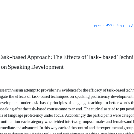
تی
رویکرد تکلیف محور
Task-based Approach: The Effects of Task- based Techni
y on Speaking Development
esearch was an attempt to provide new evidence for the efficacy of task-based tec
igate the effects of task-based techniques on speaking proficiency development. I
development under task-based principles of language teaching. In better words, 
 speaking after the task-based course came to an end. The study also tried to put pos
els of language proficiency under focus. Accordingly, the participants were categori
 continuation, each category was divided into two groups of males and females and 
termediate and advanced. In this way, each of the control and the experimental gr