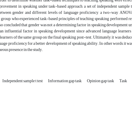
order to determine whether task-based techniques to teaching speaking were effect
provement in speaking under task-based approach, a set of independent sample t
between gender and different levels of language proficiency, a two-way ANO
group, who experienced task-based principles of teaching speaking, performed rem
also concluded that gender was not a determining factor in speaking development u
an influential factor in speaking development since advanced language learners
learners of the same group on the final speaking post-test. Ultimately, it was dedu
guage proficiency for a better development of speaking ability. In other words, it wa
neous presence in the study.
Independent sample t test
Information gap task
Opinion gap task
Task