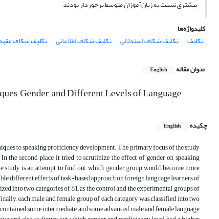
بیشتری نسبت به زبان‌آموزان متوسط برخوردار بودند
کلیدواژه‌ها
تکلیف
تکلیف شکاف استدلالی
تکلیف شکاف اطلاعاتی
تکلیف شکاف عقید
عنوان مقاله
English
ques, Gender, and Different Levels of Language
چکیده
English
hniques to speaking proficiency development. The primary focus of the study
n the second place, it tried to scrutinize the effect of gender on speaking
the study is an attempt to find out which gender group would become more
sible different effects of task-based approach on foreign language learners of
zed into two categories of 81, as the control and the experimental groups of
finally, each male and female group of each category was classified into two
oup contained some intermediate and some advanced male and female language