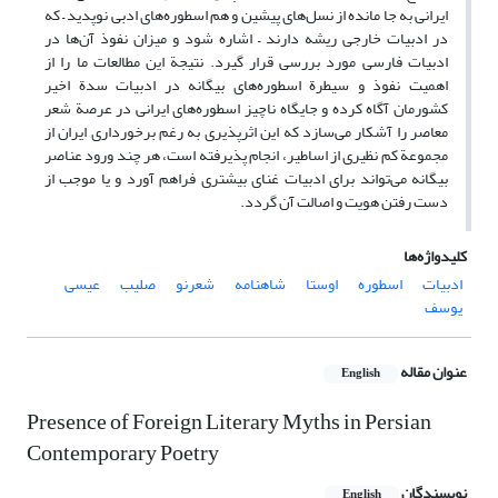
ایرانی به جا مانده از نسل‌های پیشین و هم اسطوره‌های ادبی نوپدید – که
در ادبیات خارجی ریشه دارند – اشاره شود و میزان نفوذ آن‌ها در
ادبیات فارسی مورد بررسی قرار گیرد. نتیجة این مطالعات ما را از
اهمیت نفوذ و سیطرة اسطوره‌های بیگانه در ادبیات سدة اخیر
کشورمان آگاه کرده و جایگاه ناچیز اسطوره‌های ایرانی در عرصة شعر
معاصر را آشکار می‌سازد که این اثرپذیری به رغم برخورداری ایران از
مجموعة کم نظیری از اساطیر، انجام پذیرفته است، هر چند ورود عناصر
بیگانه می‌تواند برای ادبیات غنای بیشتری فراهم آورد و یا موجب از
دست رفتن هویت و اصالت آن گردد.
کلیدواژه‌ها
ادبیات
اسطوره
اوستا
شاهنامه
شعرنو
صلیب
عیسی
یوسف
عنوان مقاله
English
Presence of Foreign Literary Myths in Persian
Contemporary Poetry
نویسندگان
English