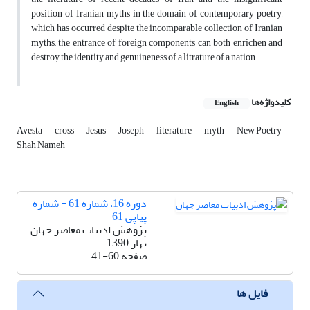
position of Iranian myths in the domain of contemporary poetry,
which has occurred despite the incomparable collection of Iranian
myths; the entrance of foreign components can both enrichen and
destroy the identity and genuineness of a litrature of a nation.
کلیدواژه‌ها
English
Avesta
cross
Jesus
Joseph
literature
myth
New Poetry
Shah Nameh
دوره 16، شماره 61 - شماره
پیاپی 61
پژوهش ادبیات معاصر جهان
بهار 1390
صفحه
41-60
فایل ها