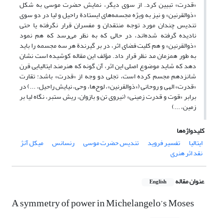
«قدرت» تبیین کرد. از سوی دیگر، نمایش حضرت موسی به شکل
«ذوالقرنین» و نیز به ویژه مجسمه‌های ایستادة راحیل و لیا در دو سوی
تندیس چندان مورد توجه منتقدان و مفسران قرار نگرفته یا حتی
نادیده گرفته شده‌اند، در حالی که به نظر می‌رسد که هم نمود
«ذوالقرنین» و هم کلیت فضای اثر، در بر گیرندة هر سه مجسمه را باید
به طور همزمان مد نظر قرار داد. مؤلف این مقاله کوشیده است نشان
دهد که شاید موضوع اصلی این اثر، آن گونه که هنرمند ایتالیایی قرن
شانزدهم مجسم کرده است، تجلی دو وجه از «قدرت» باشد: تقارت
«قدرت» الهی و روحانی («ذوالقرنین»، لوح‌ها، وحی، نیایش راحیل، ...) در
برابر «قوت و قدرت زمینی» (نیروی تن و بازوان، ریش ستبر، نگاه لیا بر
زمین، ...)
کلیدواژه‌ها
ایتالیا
تفسیر فروید
تندیس حضرت موسی
رنسانس
میکل آنژ
نقد اثر هنری
عنوان مقاله
English
A symmetry of power in Michelangelo’s Moses