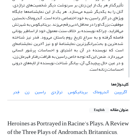
تأثیرگذار هر یک از این زنان بر سرنوشت دیگر شخصیت‌های تراژدی،
آنان را به یکدیگر شبیه می‌سازد. هر یک از این نمایشنامه‌ها جایگاه
ویژه‌ای در آثار راسین به خود اختصاص داده است. آندروماک نخستین
موفقیت بزرگ او را در محافل ادبی رقم می‌زند. بریتانیکوس به شهرتش
می‌افزاید، چرا که نویسنده بر خلاف سنت معمول خود از اساطیر یونانی
فاصله گرفته و به سراغ تاریخ روم باستان می‌رود. فدر نیز شناخته
شده‌ترین و بحث‌برانگیزترین نمایشنامة او و نیز آخرین نمایشنامه‌ای
است که نویسنده در آن به اشتیاق و احساسات پرشور انسانی
می‌پردازد. ضمن این که توجه خاص راسین به ظرافت رفتار قهرمان زن،
و در عین حال پیچیدگی آن، بیانگر شناخت نویسنده از لایه‌های درونی
احساسات زنانه است.
کلیدواژه‌ها
آگریپین
آندروماک
بریتانیکوس
تراژدی
راسین
زن
فِدر
عنوان مقاله
English
Heroines as Portrayed in Racine's Plays; A Review
of the Three Plays of Andromach, Britannicus,