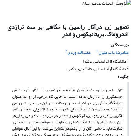
تصویر زن درآثار راسین با نگاهی بر سه تراژدی
آندروماک، بریتانیکوس و فدر
نویسندگان
2
1
غلامرضا ذات علیان
عفت الله وردی
1
دانشگاه آزاد اسلامی، دکترا
2
دانشگاه آزاد اسلامی، دانشجوی دکتری
چکیده
ژان راسین، نویسندة قرن هفدهم فرانسه، در آثار خود نقش
چشمگیری را به زنان داده است، تا جایی که برخی، از او به عنوان
بنیانگذار نقش زن در ادبیات نام برده‌اند. در این نوشتار به بررسی
موقعیت سه قهرمان زن با نام‌های آندروماک در تراژدی‌ای به همین نام،
آگریپین در تراژدی بریتانیکوس و ف?در در تراژدی ف?در می‌پردازیم.
این سه، زنانی‌اند با انگیزه‌هایی متفاوت و موقعیت‌هایی استثنایی.
تفاوت‌های فاحشی آنان را از یکدیگر متمایز می‌کند. با این حال عواملی
مانند نحوة برخورد گاه یکسان با مشکلات، وابستگی به گذشته و نقش