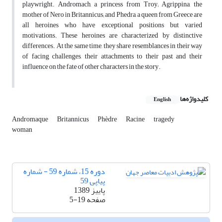
playwright. Andromach, a princess from Troy; Agrippina, the
mother of Nero in Britannicus; and Phedra, a queen from Greece are
all heroines who have exceptional positions but varied
motivations. These heroines are characterized by distinctive
differences. At the same time, they share resemblances in their way
of facing challenges, their attachments to their past and their
influence on the fate of other characters in the story.
کلیدواژه‌ها
English
Andromaque
Britannicus
Phèdre
Racine
tragedy
woman
دوره 15، شماره 59 - شماره
پیاپی 59
پاییز 1389
صفحه
5-19