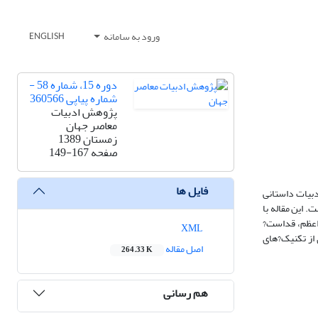
ورود به سامانه
ENGLISH
دوره 15، شماره 58 -
شماره پیاپی 360566
پژوهش ادبیات
معاصر جهان
زمستان 1389
صفحه
149-167
فایل ها
دبیات داستانی
 این مقاله با
اعظم، قداست?
XML
 از تکنیک?های
اصل مقاله
264.33 K
هم رسانی