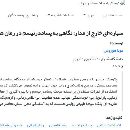
صفحه اصلی
مرور
اطلاعات نشریه
راهنمای نویسندگان
سیاره?ای خارج از مدار: نگاهی به پسامدرنیسم در رمان ه
نویسنده
مونا هوروش
دانشگاه شیراز، دانشجوی دکتری
چکیده
پژوهش حاضر با بررسی همنوایی شبانه? ارکستر چوب?ها از دیدگاه پسامدرنیس
پسامدرنیستی، در پیچ و تاب?های روایی خود جهانی را به تصویر می?کشد که بسی
استفاده از نظرات منتقدان برجستة مبحث پسامدرنیسم و با بهره?گیری از 
زدایی، پارانویا، بی?خودشدگی، غیاب، عدم قطعیت، بی?نظمی زمانی، و ازهم?
عاریه?ای، بلکه نتیجة طبیعی روایتی هستند که به آشفتگی ذهن انسان معاصر م
کلیدواژه‌ها
ادبیات داستانی
پسامدرنیسم
رضا قاسمی
رمان ایرانی
همنوایی شبانه