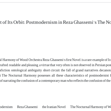
t of Its Orbit: Postmodernism in Reza Ghassemi’s The 
 Harmony of Wood Orchestra, Reza Ghassemi’s first Novel, is a rare example of Ira
-crafted, readable and pleasing, a virtue that very often is not observed in Persian p
fiction, ontological ambiguity, short circuit, the fall of grand narratives, decanon
 The Nocturnal Harmony possesses all these characteristics of postmodernist ficti
f narrating the confusion of a contemporary man who reflects the confusion of th
odernism
Reza Ghassemi
the Iranian Novel
The Nocturnal Harmony of W