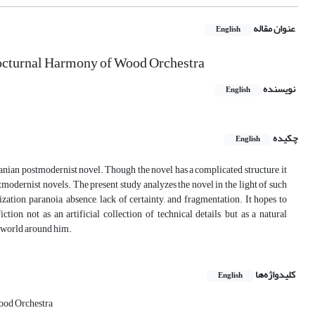
عنوان مقاله
English
Nocturnal Harmony of Wood Orchestra
نویسنده
English
چکیده
English
nian postmodernist novel. Though the novel has a complicated structure, it
ostmodernist novels. The present study analyzes the novel in the light of such
ization, paranoia, absence, lack of certainty, and fragmentation. It hopes to
on, not as an artificial collection of technical details, but as a natural
e world around him.
کلیدواژه‌ها
English
ood Orchestra