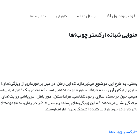
قوانین و اصول AI
ارسال مقاله
داوران
تماس با ما
منوایی شبانه ارکستر چوب?ها
تی، به طرح این موضوع می?پردازد که این رمان در عین برخورداری از ویژگی?های ا
اری از ارکان آن زاییدة خرافات، باورها و تضادهایی است که مختص یک ذهن ایرانی است.
مفاهیمی چون برجسته سازی وجودشناسی، فراداستان، دور باطل، فروپاشی روایت?های 
گسیختگی نشان می?دهد که این ویژگی?های پسامدرنیستی حاضر در رمان، نه مجموعه?ای
ی?پردازد که خود بازتاب کنندة آشفتگی جهان اطراف اوست.
? ارکستر چوب?ها