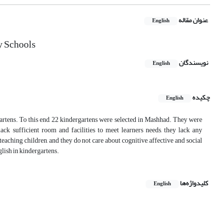
عنوان مقاله
English
y Schools
نویسندگان
English
چکیده
English
artens. To this end, 22 kindergartens were selected in Mashhad. They were
ack sufficient room and facilities to meet learners needs, they lack any
aching children, and they do not care about cognitive, affective and social
glish in kindergartens.
کلیدواژه‌ها
English