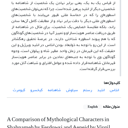
از قیاس یک به یک، یعنی برابر نهادن یک شخصیت از شاهنامه با
شخصیتی دیگر از انئید پرهیز شده است، چرا که نمی‌توان شخصیت‌های
اسطوره‌ای را که در حماسة ملتی ظهور می‌یابند با شخصیت‌های
اسطوره‌ای ملتی دیگر با دقت برابر نهاد و از مطابقت کامل آن‌ها سخن
راند، بلکه مقایسة خصایص یک شخصیت، برای مثال در شاهنامه از
طریق دریافت عناصر هویت‌ساز او و تمییز آنها در شخصیت‌های گوناگون
که با هم پیوند اسطوره شناختی دارند، در عرصة تحقیق رهگشا‌تر
است. از این رو با توجه به ذو‌ابعاد بودن انئاس در انئید ویرژیل و این
حقیقت که این قهرمان در زمان واحد مظهر شاه و پهلوان است، وجوه
گوناگون وی با توجه به جنبه‌های نمادین در برابر عناصر هویت‌ساز
قهرمانان شاهنامه قرار داده شده و عوامل افتراق و شباهت آنان مورد
بررسی قرار گرفته است.
کلیدواژه‌ها
انئاس
انئید
رستم
سیاوش
شاهنامه
کیخسرو
کیومرث
عنوان مقاله
English
A Comparison of Mythological Characters in
Shahnameh by Ferdowsi and Aeneid by Virgil