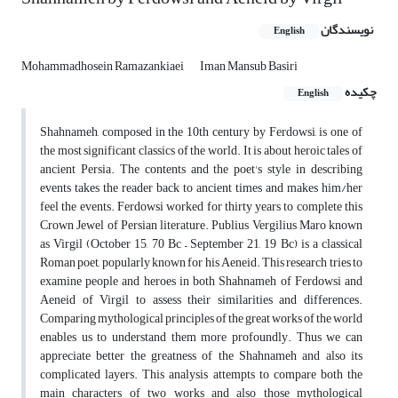
نویسندگان
English
Mohammadhosein Ramazankiaei
Iman Mansub Basiri
چکیده
English
Shahnameh, composed in the 10th century by Ferdowsi, is one of
the most significant classics of the world. It is about heroic tales of
ancient Persia. The contents and the poet's style in describing
events takes the reader back to ancient times and makes him/her
feel the events. Ferdowsi worked for thirty years to complete this
Crown Jewel of Persian literature. Publius Vergilius Maro known
as Virgil (October 15, 70 Bc – September 21, 19 Bc) is a classical
Roman poet, popularly known for his Aeneid. This research tries to
examine people and heroes in both Shahnameh of Ferdowsi and
Aeneid of Virgil to assess their similarities and differences.
Comparing mythological principles of the great works of the world
enables us to understand them more profoundly. Thus we can
appreciate better the greatness of the Shahnameh and also its
complicated layers. This analysis attempts to compare both the
main characters of two works and also those mythological