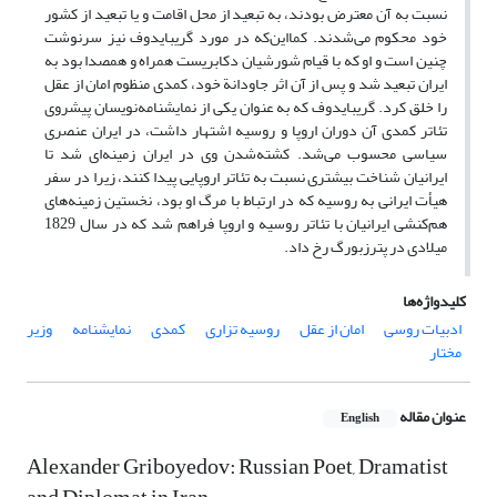
نسبت به آن معترض بودند، به تبعید از محل اقامت و یا تبعید از کشور
خود محکوم می‌شدند. کمااین‌که در مورد گریبایدوف نیز سرنوشت
چنین است و او که با قیام شورشیان دکابریست همراه و همصدا بود به
ایران تبعید ‌شد و پس از آن اثر جاودانة خود، کمدی منظوم امان از عقل
را خلق کرد. گریبایدوف که به عنوان یکی از نمایشنامه‌نویسان پیشروی
تئاتر کمدی آن دوران اروپا و روسیه اشتهار داشت، در ایران عنصری
سیاسی محسوب می‌شد. کشته‌شدن وی در ایران زمینه‌ای شد تا
ایرانیان شناخت بیشتری نسبت به تئاتر اروپایی پیدا کنند، زیرا در سفر
هیأت ایرانی به روسیه که در ارتباط با مرگ او بود، نخستین زمینه‌های
هم‌کنشی ایرانیان با تئاتر روسیه و اروپا فراهم شد که در سال 1829
میلادی در پترزبورگ رخ داد.
کلیدواژه‌ها
ادبیات روسی
امان از عقل
روسیه تزاری
کمدی
نمایشنامه
وزیر
مختار
عنوان مقاله
English
Alexander Griboyedov: Russian Poet, Dramatist