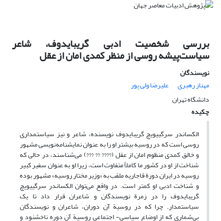
بررسی شخصیت ادبی گریبایدوف، شاعر
سیاست‌پیشه روسی از منظر کمدی امان از عقل
نویسندگان
مهناز رهبری
علیرضا ولی پور
دانشگاه تهران
چکیده
الکساندر سرگییویچ گریبایدوف نویسنده، شاعر و نیز سیاستمداری
روسی است که در روسیه بیشتر او را به عنوان نمایشنامه‌نویسی مشهور
و خالق کمدی منظوم امان از عقل (???? ?? ???) می‌شناسند، در حالی که
شناخت از او در کشور ما کاملاً متفاوت است، زیرا او به عنوان سفیر کبیر
روسیه در ایران دورة قاجاریه ملقب به «وزیر مختار روسیه» مشهور بوده
و شناخت ادبی او کمتر است. در واقع می‌توان الکساندر سرگییویچ
گریبایدوف را در زمرة نویسندگان و شاعران قرار داد تا یک
سیاستمدار. چرا که در روسیة آن دوران، شاعران و نویسندگان
بی‌شماری که از اوضاع سیاسی- اجتماعی روسیة آن دوره ناخشنود و