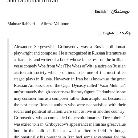
and Diplomat in Iran
نویسندگان
English
Mahnaz Rahbari
Alireza Valipour
چکیده
English
Alexander Sergeyevich Griboyedov was a Russian diplomat,
playwright, and composer. He is recognized in Russian literature as
a dramatist and writer of a book, whose fame rests on the brilliant
verse comedy Woe from Wit (The Woes of Wit), a satire on Russian
aristocratic society which continus to be one of the most often
staged plays in Russia. However, in Iran he is known as the great
Russian Ambassador of the Qajar Dynasty called “Vazir Mukhtar”,
unfortunately though obscure as a literary figure. Undoubtedly one
may consider him as a composer rather than a diplomat, because in
the past many Russian authors, who were not satisfied with their
social and political situation, were sent to live in another country.
Griboyedov, who accompanied the revolutionaries (Decembrists),
was exiled to Iran. Griboyedov’s appearance in Iran has great value
both in the political field, as well as literary field. Although
diplomatically his presence in Iran had some advantages for the