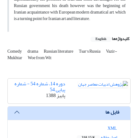
Russian government, his death however was the beginning of
Iranian acquaintance with European modern dramatical art, which
is a turning point for Iranian art and literature.
کلیدواژه‌ها
English
Comedy
drama
Russian literature
Tsar's Russia
Vazir-
Mukhtar
Woe from Wit
دوره 14، شماره 54 - شماره
پیاپی 54
پاییز 1388
فایل ها
XML
اصل مقاله
310.15 K