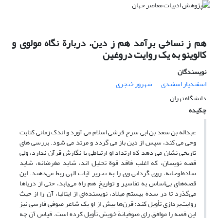
هم ز نساخی برآمد هم ز دین، دربارة نگاه مولوی و
کالوینو به یک روایت دروغین
نویسندگان
اسفندیار اسفندی
شهروز خنجری
دانشگاه تهران
چکیده
عبداله بن سعد بن ابی سرح قرشی اسلام می آورد و اندک زمانی کتابت
وحی می کند، سپس از دین باز می گردد و مرتد می شود. بررسی های
تاریخی نشان می دهد که ارتداد او ارتباطی با نگارش قرآن ندارد، ولی
قصه نویسان، که اغلب فاقد قوة تحلیل اند، شاید مغرضانه، شاید
ساده‌لوحانه، روی گردانی وی را به تحریر آیات الهی ربط می‌دهند. این
قصه‌های بی‌اساس به تفاسیر و تواریخ هم راه می‌یابد، حتی از دریاها
می‌گذرد تا در سدة بیستم میلاد، نویسنده‌ای از ایتالیا، آن را از حیث
روایت‌پردازی تأویل کند؛ قرن‌ها پیش از او یک شاعر صوفی‌ فارسی نیز
این قصه را موافق رای صوفیانة خویش تأویل کرده است. قیاس آن چه