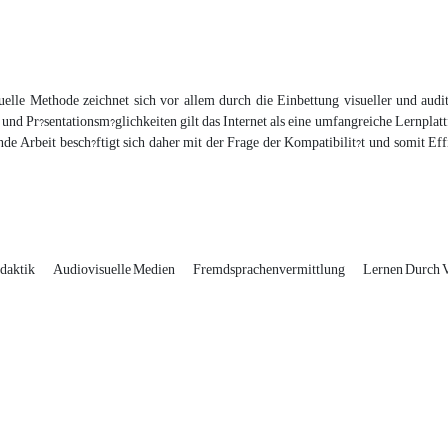
uelle Methode zeichnet sich vor allem durch die Einbettung visueller und audi
 und Pr?sentationsm?glichkeiten gilt das Internet als eine umfangreiche Lernpla
nde Arbeit besch?ftigt sich daher mit der Frage der Kompatibilit?t und somit E
idaktik
Audiovisuelle Medien
Fremdsprachenvermittlung
Lernen Durch 