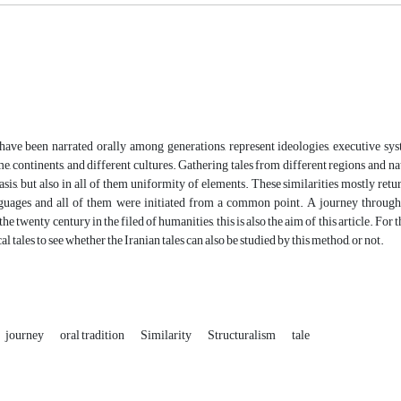
have been narrated orally among generations, represent ideologies, executive sys
me, continents, and different cultures. Gathering tales from different regions and nat
asis, but also in all of them uniformity of elements. These similarities mostly r
guages and all of them were initiated from a common point. A journey through t
he twenty century in the filed of humanities, this is also the aim of this article. For t
l tales to see whether the Iranian tales can also be studied by this method, or not.
journey
oral tradition
Similarity
Structuralism
tale