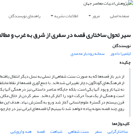
صفحه اصلی
مرور
اطلاعات نشریه
راهنمای نویسندگان
سیر تحول ساختاری قصه در سفری از شرق به غرب و مطال
نویسندگان
ایلمیرا دادور
سمانه رودبار محمدی
چکیده
از دیر باز قصه‌ها که به صورت سنت شفاهی از نسلی به نسل دیگر انتقال یافته‌‌اند، ب
از فرهنگ‌های گوناگون دچار تغییراتی شده‌‌اند. با جمع‌آوری قصه‌‌ها از نقاط مختل
نه تنها تار و پود آنها یکی است، بلکه جایگاه عناصر داستانی نیز در همگی آنها یک
است و همگی از یک مبدأ حرکت خود را آغاز کرده‌اند. سفر کردن از خلال مکان و
قرن بیستم در گسترة علوم انسانی آغاز شد و رو به گسترش نهاد، هدف این مقال
روی چند قصه نمونه پیاده خواهد شد تا ببینیم آیا قصه‌های ایرانی نیز در چارچو
کلیدواژه‌ها
ساختارگرایی
سفر
سنت شفاهی
شباهت
قصه
هند و اروپایی