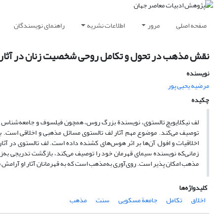
صفحه اصلی
مرور
اطلاعات نشریه
راهنمای نویسندگان
نقش مذهب در تحول و تکامل روحی شخصیت زنان در آثار 
نویسنده
مرضیه یحیی پور
چکیده
لف نیکلایویچ تالستوی، نویسندة بزرگ روس، همچون فیلسوف و جامعه‌شناس در 
توصیف می‌کند. موضوع مهم آثار لف تالستوی مسائل مذهبی و اخلاقی است. به‌
اخلاقیات و افول آن‌ها بر اثر هوس‌های کشنده داده است. لف تالستوی در آثار 
زمانی‌که نویسنده سیمای قهرمان خود را توصیف می‌کند، بازگشت تدریجی به‌زن
مذهب امکان پذیر است. روی‌آوری به‌مذهب است که به قهرمانان آثار او آرامش ق
کلیدواژه‌ها
اخلاق
تکامل
جامعة مسکویی
سنت
مذهب