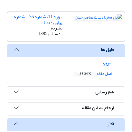
دوره 11، شماره 35 - شماره
پیاپی 1557
نشریه
زمستان 1385
فایل ها
XML
اصل مقاله
188.24 K
هم رسانی
ارجاع به این مقاله
آمار