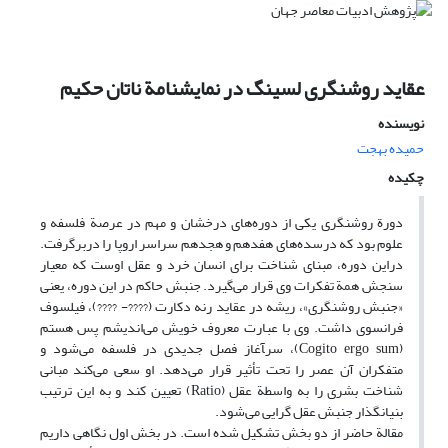
عقاید روشنگری لسینگ در نمایشنامة ناتان حکیم
نویسنده
حمیده بهجت
چکیده
دورة روشنگری یکی از دوره‌های درخشان و مهم در عرصة فلسفه و
علوم بود‌‌‌‌‌‌‌‌‌ که درسده‌های هفدهم و هجدهم سراسر اروپا را دربرگرفت.
دراین دوره، مبنای شناخت برای انسان خرد و عقل اوست که معیار
سنجش همة تفکرات وی قرار می‌گیرد. جنبش حاکم در این دوره، یعنی
«جنبش روشنگری»، ریشه در عقاید رنه دکارت (????- ????)، فیلسوف
فرانسوی داشت. وی با عبارت معروف خویش می‌اندیشم پس هستم
(Cogito ergo sum)، سر‍آغاز فصل جدیدی در فلسفه می‌شود و
متفکران آن عصر را تحت تأثیر قرار می‌دهد. او سعی می‌کند مبانی
شناخت بشری را به واسطة عقل (Ratio) تعیین کند و به این ترتیب
بنیانگذار جنبش عقل گرایی می‌شود.
مقالة حاضر از دو بخش تشکیل شده است. در بخش اول نگاهی داریم