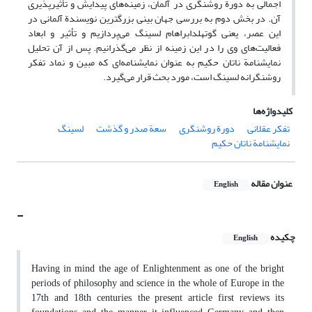
اجمالی به دورة روشنگری در آلمان، زمینه‌های پیدایش و تأثیرپذیری
آن. در بخش دوم به بررسی جهان بینی بزرگترین نویسندة آلمانی در
این عصر، یعنی گوتهلدابراهام لسینگ می‌پردازیم و تأثیر و ابعاد
فعالیت‌های وی را در این زمینه از نظر می‌گذرانیم. پس از آن تحلیل
نمایشنامة ناتان حکیم به عنوان نمایشنامه‌ای که مبین و نماد تفکر
روشنگرانه لسینگ است، مورد بحث قرار می‌گیرد.
کلیدواژه‌ها
تفکر عقلانی
دورة روشنگری
سعة صدر و گذشت
لسینگ
نمایشنامة ناتان حکیم
عنوان مقاله
English
-
چکیده
English
Having in mind the age of Enlightenment as one of the bright
periods of philosophy and science in the whole of Europe in the
17th and 18th centuries, the present article first reviews its