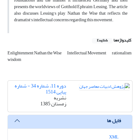
foundations and the manner it influenced Germany and then
presents the worldviews of Gotthold Ephraim Lessing. The article
also discusses Lessing's play, Nathan the Wise that reflects the
dramatist's intellectual concerns regarding this movement.
کلیدواژه‌ها
English
Enlightenment Nathan the Wise
Intellectual Movement
rationalism
wisdom
دوره 11، شماره 34 - شماره
پیاپی 1514
نشریه
زمستان 1385
فایل ها
XML