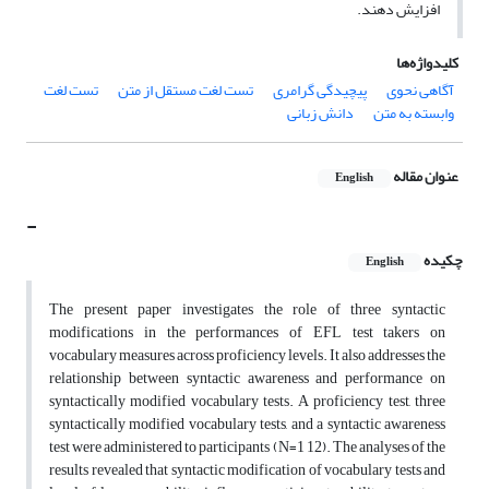
افزایش دهند.
کلیدواژه‌ها
آگاهی نحوی
پیچیدگی گرامری
تست لغت مستقل از متن
تست لغت
وابسته به متن
دانش زبانی
عنوان مقاله
English
-
چکیده
English
The present paper investigates the role of three syntactic
modifications in the performances of EFL test takers on
vocabulary measures across proficiency levels. It also addresses the
relationship between syntactic awareness and performance on
syntactically modified vocabulary tests. A proficiency test, three
syntactically modified vocabulary tests, and a syntactic awareness
test were administered to participants (N=1 12). The analyses of the
results revealed that syntactic modification of vocabulary tests and