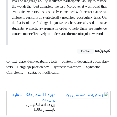
level of language ability influence participants’ ability to restore
the words that best complete the test. Moreover, it was found that
syntactic awareness is positively correlated with performance on
different versions of syntactically modified vocabulary tests. On
the basis of the findings language teachers are advised to raise
students’ syntactic awareness in order to help them use sentence
context more effectively to understand the meaning of new words.
کلیدواژه‌ها
English
context-dependent vocabulary tests
context-independent vocabulary
tests
Language proficiency
syntactic awareness
Syntactic
Complexity
syntactic modification
دوره 11، شماره 32 - شماره
پیاپی 32
ویژه نامه انگلیسی
تابستان 1385