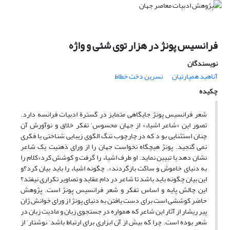
فرانسیس پونژ در هزار توی شئی و واژه
نویسندگان
آناهید همپارتیان
نسرین دخت خطاط
چکیده
شعر فرانسیس پونژ جایگاهی متمایز در گسترة ادبیات فرانسه دارد.
تصور این «شاعر اشیاء» از جهان محسوس‘ تفکر خلاق و نوآورش آن
چنان استثنایی بو د که در چارچوب تنگ الگوی زیبایی شناختی یا فکری
نمی گنجید. پونژ هیچگاه نخواست جهان را از ورای ذهنیت یک شاعر
نشان دهد یا تبیین نماید. او طرف اشیاء را گرفت و کوشش کرد«کلام را
به دنیای خاموش و ساکت بازگردند». چگونه اشیاء را باید بیان کرد؟و
این بیان چگونه باید باشد تا شاعر در دام عقاید و تصاویر تکراری نیفتد؟
این چالش پایه و اساس تفکر و شعر فرانسیس پونژ است. پژوهش
حاضر کوششی است برای دست یافتن به دنیای پونژ از ورای خوانش ژان
پیر ریشار از آثار این شاعر که همواره در جستجوی زبان و مادیت زبان در
شعر بوده است. چرا که بیش از آن ابزاری برای ارتباط باشد‘ نوشتار‘ از