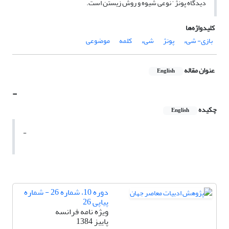
دیدگاه پونژ ‘ نوعی شیوه و روش زیستن است.
کلیدواژه‌ها
بازی- شیء
پونژ
شیء
کلمه
موضوعی
عنوان مقاله
English
-
چکیده
English
-
دوره 10، شماره 26 - شماره
پیاپی 26
ویژه نامه فرانسه
پاییز 1384