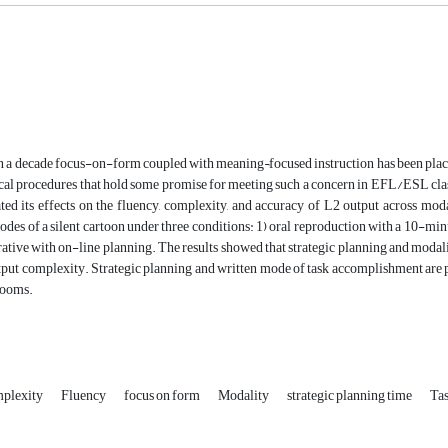
n a decade focus-on-form coupled with meaning¬focused instruction has been plac
l procedures that hold some promise for meeting such a concern in EFL/ESL classro
ted its effects on the fluency, complexity, and accuracy of L2 output across mod
sodes of a silent cartoon under three conditions: 1) oral reproduction with a 10-min
rative with on-line planning. The results showed that strategic planning and modal
put complexity. Strategic planning and written mode of task accomplishment are p
rooms.
plexity
Fluency
focus on form
Modality
strategic planning time
Ta