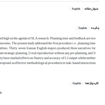
عنوان مقاله
English
چکیده
English
ed high on the agenda of SLA research. Planning time and feedback are two
oms. The present study addressed the first procedure, i.e., planning time,
alities. Thirty seven Iranian English majors produced three narratives for
ute strategic planning, 2) oral reproduction without any pre¬planning, and 3)
ity have marked effects on fluency and accuracy of L2 output whilst neither
roposed as effective methodological procedures in task-based instructions
کلیدواژه‌ها
English
sk