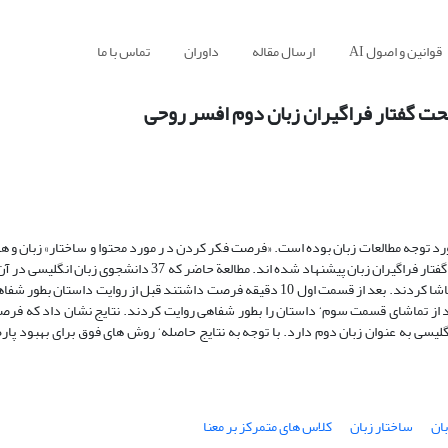
قوانین و اصول AI
ارسال مقاله
داوران
تماس با ما
صحت گفتار فراگیران زبان دوم افسر روحی
رد توجه مطالعات زبان بوده است. «فرصت فکر کردن د ر مورد محتوا و ساختار» زبان و هد
در «استفادة صحیح ساختار» به عنوان راه های عملی برای حل مشکلات ساختاری گفتار فراگیران زبان پیشنهاد شده اند. 
به نقش راه حل اول پرداخته است. شرکت کنندگان 3 قسمت از یک کارتون را تماشا کردند. بعد از قسمت اول 10 دقیقه فرصت داشتند قبل از ر
عد از تماشای قسمت سوم‘ داستان را بطور شفاهی روایت کردند. نتایج نشان داد که فر
گلیسی به عنوان زبان دوم دارد. با توجه به نتایج حاصله‘ روش های فوق برای بهبود پار
ان
ساختار زبان
کلاس های متمرکز بر معنا