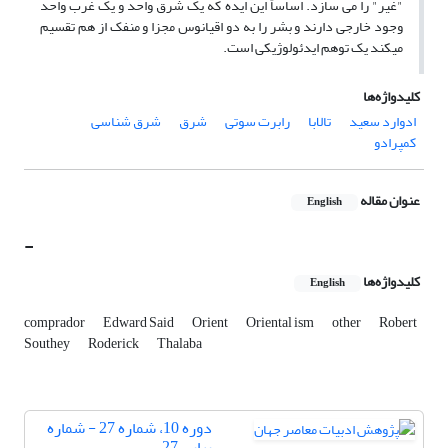
"غیر" را می سازد. اساساً این ایده که یک شرق واحد و یک غرب واحد
وجود خارجی دارند و بشر را به دو اقیانوس مجزا و منفک از هم تقسیم
میکند یک توهم ایدئولوژیکی است.
کلیدواژه‌ها
ادوارد سعید
تالابا
رابرت سوتی
شرق
شرق شناسی
کمپرادو
عنوان مقاله
English
-
کلیدواژه‌ها
English
comprador
Edward Said
Orient
Oriental ism
other
Robert
Southey
Roderick
Thalaba
دوره 10، شماره 27 - شماره
پیاپی 27