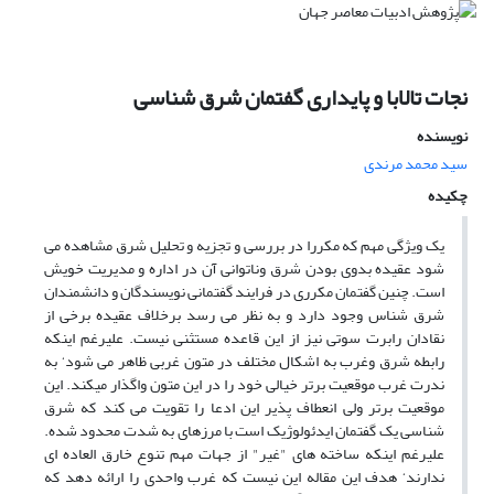
نجات تالابا و پایداری گفتمان شرق شناسی
نویسنده
سید محمد مرندی
چکیده
یک ویژگی مهم که مکررا در بررسی و تجزیه و تحلیل شرق مشاهده می
شود عقیده بدوی بودن شرق وناتوانی آن در اداره و مدیریت خویش
است. چنین گفتمان مکرری در فرایند گفتمانی نویسندگان و دانشمندان
شرق شناس وجود دارد و به نظر می رسد برخلاف عقیده برخی از
نقادان رابرت سوتی نیز از این قاعده مستثنی نیست. علیرغم اینکه
رابطه شرق وغرب به اشکال مختلف در متون غربی ظاهر می شود‘ به
ندرت غرب موقعیت برتر خیالی خود را در این متون واگذار میکند. این
موقعیت برتر ولی انعطاف پذیر این ادعا را تقویت می کند که شرق
شناسی یک گفتمان ایدئولوژیک است با مرزهای به شدت محدود شده.
علیرغم اینکه ساخته های "غیر" از جهات مهم تنوع خارق العاده ای
ندارند‘ هدف این مقاله این نیست که غرب واحدی را ارائه دهد که