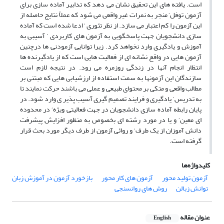
است. یافته های این تحقیق نشان می دهد که تدابیر آماده سازی برای
آزمون توفل‘ منجر به نمرات غیر واقعی می شود که عملاً نتایج حاصله از
این آزمون را کم اعتبار می سازد. از نظر تئوری ‘ ادعا شده است که آماده
سازی دانشجویان جهت پاسخگویی به آزمون های کاربردی ‘ آسیبی به
آموزش و یادگیری وارد نخواهد کرد. زیرا توانایی آزمودنی ها درچنین
آزمون هایی در واقع نشانه ای از فعالیت هایی است که از یادگیرنده ها
انتظار انجام آنها در زندگی روزمره می رود. در نتیجه لازم است
سازندگان این آزمونها به سمت استفاده از ارزشیابی هایی که مبتنی بر
مطالب واقعی و متکی بر محتوای طبیعی و عملی می باشند حرکت نمایند تا
به تدریس‘ یادگیری و فرایند تصمیم گیری آسیب پذیر ی وارد شود. در
پایان رابطه آماده سازی دانشجویان در جهت فعالیتی ویژه‘ در محدوده
ای معین‘ و یا در مورد رشته ای بخصوص به منظور افزایش پیشرفت
دانش آموزان از یک طرف‘ و روائی آزمون از طرف دیگر مورد بحث قرار
گرفته است.
کلیدواژه‌ها
آزمون تولید محور
آزمون های کار محور
بازخورد آزمون در آموزش زبان
توانش زبالن
روش های روانسنجی
عنوان مقاله
English