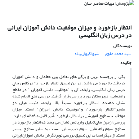
انتظار بازخورد و میزان موفقیت دانش آموزان ایرانی
در درس زبان انگلیسی
نویسندگان
سید محمد علوى
شیوا کیوان پناه
چکیده
یکی از برجسته ترین و یژگی های تعامل بین معلمان و دانش آموزان
دریافت بازخورد می باشد. در این تحقیق انتظار بازخورد" درکلاس های
درس زبان انگلیسی، رابطهء آن با "موفقیت دانش آموزان " در مقطع
راهنمایی، دبیرستان مورد بررسی قرار گرفت. بررسی های انجام شده
نشان دهندهء انتظار بازخورد نسبتاً بالا، رابطهء مثبت میان دو
متغیر"انتظار بازخورد"، و"موفقیت دانش آموزان" است. میزان
موفقیت، سطوح آموزشی بر انتظار بازخورد تأثیر قابل ملاحظه ای دارد.
بررسی آزمون های تحلیل و اریانس نشان می دهد که انتظار بازخورد در
سطوح سوم راهنمایی، سوم دبیرستان، نسبت به سایر سطوح بیشتر
است. از دیگر اهداف این تحقیق بررسی نوع نگرش دانش آموزان ایرانی